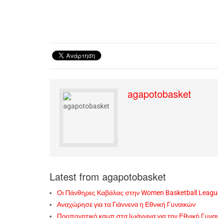
agapotobasket
Latest from agapotobasket
Οι Πάνθηρες Καβάλας στην Women Basketball Leagu
Αναχώρησε για τα Γιάννενα η Εθνική Γυναικών
Προπονητικό καμπ στα Ιωάννινα για την Εθνική Γυνα