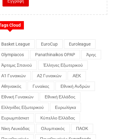
Tags Cloud
Basket League
EuroCup
Euroleague
Olympiacos
Panathinaikos OPAP
Άρης
Άρτεμις Σπανού
Έλληνες Εξωτερικού
Α1 Γυναικών
Α2 Γυναικών
ΑΕΚ
Αθηναικός
Γυναίκες
Εθνική Ανδρών
Εθνική Γυναικών
Εθνική Ελλάδος
Ελληνίδες Εξωτερικού
Ευρωλίγκα
Ευρωμπάσκετ
Κύπελλο Ελλάδας
Νίκη Λευκάδας
Ολυμπιακός
ΠΑΟΚ