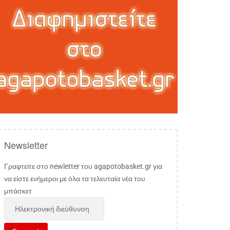
Newsletter
Γραφτείτε στο newletter του agapotobasket.gr για
να είστε ενήμεροι με όλα τα τελευταία νέα του
μπάσκετ