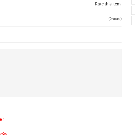
Rate this item
(0 votes)
e 1
ικών