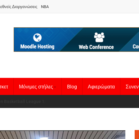
ιεθνείς Διοργανώσεις
NBA
σκετ
Μόνιμες στήλες
Blog
Αφιερώματα
Συνεν
 Basketball League 1
θνική Γυναικών
: