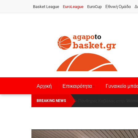
Basket League
EuroLeague
EuroCup
Εθνική Ομάδα
Δ
Αρχική
Επικαιρότητα
Γυναικείο μπά
Οι Πάνθηρες Καβάλας στην Women
Αναχώρησε για τα Γιάννενα η Ε
BREAKING NEWS