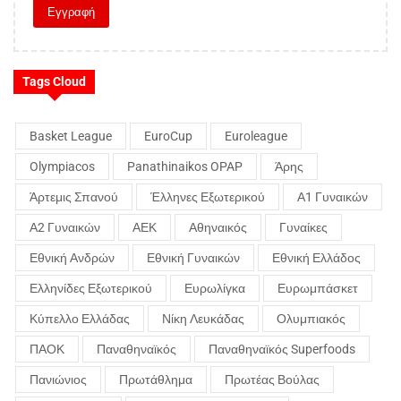
Tags Cloud
Basket League
EuroCup
Euroleague
Olympiacos
Panathinaikos OPAP
Άρης
Άρτεμις Σπανού
Έλληνες Εξωτερικού
Α1 Γυναικών
Α2 Γυναικών
ΑΕΚ
Αθηναικός
Γυναίκες
Εθνική Ανδρών
Εθνική Γυναικών
Εθνική Ελλάδος
Ελληνίδες Εξωτερικού
Ευρωλίγκα
Ευρωμπάσκετ
Κύπελλο Ελλάδας
Νίκη Λευκάδας
Ολυμπιακός
ΠΑΟΚ
Παναθηναϊκός
Παναθηναϊκός Superfoods
Πανιώνιος
Πρωτάθλημα
Πρωτέας Βούλας