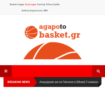
Basket League
EuroLeague
EuroCup
Εθνική Ομάδα
Διεθνείς Διοργανώσεις
NBA
BREAKING NEWS
Οι Πάνθηρες Καβάλας στην Women Basketball
Αναχώρησε για τα Γιάννενα η Εθνική Γυναικών
:
League 1