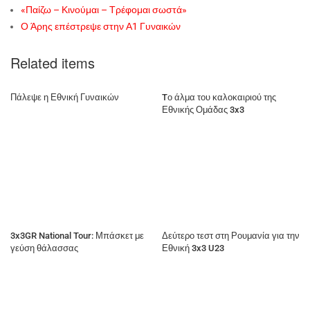
«Παίζω – Κινούμαι – Τρέφομαι σωστά»
Ο Άρης επέστρεψε στην Α1 Γυναικών
Related items
Πάλεψε η Εθνική Γυναικών
Tο άλμα του καλοκαιριού της
Εθνικής Ομάδας 3x3
3x3GR National Tour: Μπάσκετ με
Δεύτερο τεστ στη Ρουμανία για την
γεύση θάλασσας
Εθνική 3x3 U23