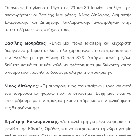
Οι αγώνες θα γίνει στη Ρίγα στις 29 και 30 Ιουνίου και λίγο πριν
αναχωρήσουν οι Βασίλης Μουράτος, Νίκος Δίπλαρος, Διαμαντής
Σλαφτσάκης και Δημήτρης Κακλαμανάκης αναφέρθηκαν στην
αποστολή και στους στόχους τους.
Βασίλης Μουράτος:
«Είναι μια πολύ ιδιαίτερη και ξεχωριστή
διοργάνωση. Είμαστε όλοι πολύ χαρούμενοι που εκπροσωπούμε
την Ελλάδα με την Εθνική Ομάδα 3Χ3. Υπάρχει πολύ μεγάλη
διάθεση να κάνουμε κάτι καλό, να φτάσουμε σε μια διάκριση και το
σίγουρο είναι πως θα τα δώσουμε όλα για την πρόκριση».
Νίκος Δίπλαρος
: «Είμαι χαρούμενος που παίρνω μέρος σε αυτό
του τουρνουά και φοράω πάλι το εθνόσημο. Ευχή μου είναι να
επιστρέψουμε με την πρόκριση και να πάμε και στην τελική φάση
της διοργάνωσης».
Δημήτρης Κακλαμανάκης
: «Αποτελεί τιμή για μένα να φοράω τη
φανέλα της Εθνικής Ομάδας και να εκπροσωπώ τη χώρα για μία