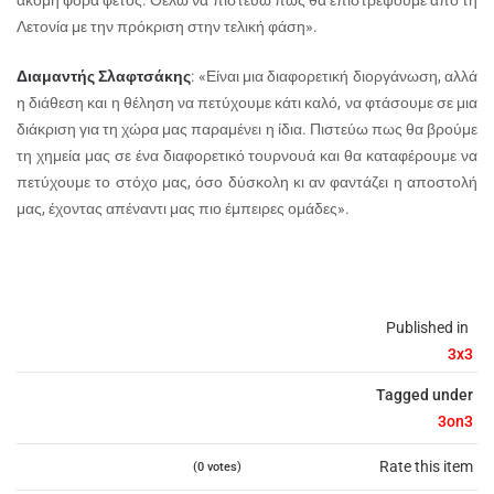
ακόμη φορά φέτος. Θέλω να πιστεύω πως θα επιστρέψουμε από τη
Λετονία με την πρόκριση στην τελική φάση».
Διαμαντής Σλαφτσάκης
: «Είναι μια διαφορετική διοργάνωση, αλλά
η διάθεση και η θέληση να πετύχουμε κάτι καλό, να φτάσουμε σε μια
διάκριση για τη χώρα μας παραμένει η ίδια. Πιστεύω πως θα βρούμε
τη χημεία μας σε ένα διαφορετικό τουρνουά και θα καταφέρουμε να
πετύχουμε το στόχο μας, όσο δύσκολη κι αν φαντάζει η αποστολή
μας, έχοντας απέναντι μας πιο έμπειρες ομάδες».
Published in
3x3
Tagged under
3on3
Rate this item
(0 votes)