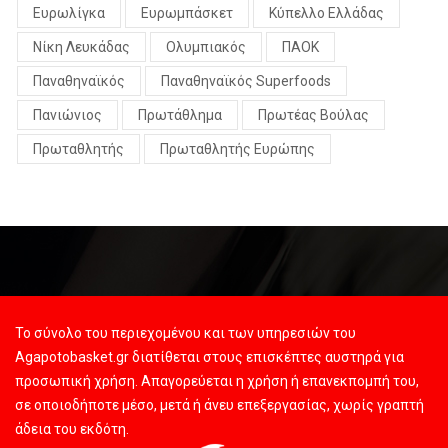
Ευρωλίγκα
Ευρωμπάσκετ
Κύπελλο Ελλάδας
Νίκη Λευκάδας
Ολυμπιακός
ΠΑΟΚ
Παναθηναϊκός
Παναθηναϊκός Superfoods
Πανιώνιος
Πρωτάθλημα
Πρωτέας Βούλας
Πρωταθλητής
Πρωταθλητής Ευρώπης
Το σύνολο του περιεχομένου και των υπηρεσιών του
Agapotobasket.gr διατίθεται στους επισκέπτες αυστηρά για
προσωπική χρήση. Απαγορεύεται η χρήση ή επανεκπομπή του,
σε οποιοδήποτε μέσο, μετά ή άνευ επεξεργασίας, χωρίς γραπτή
άδεια του εκδότη.