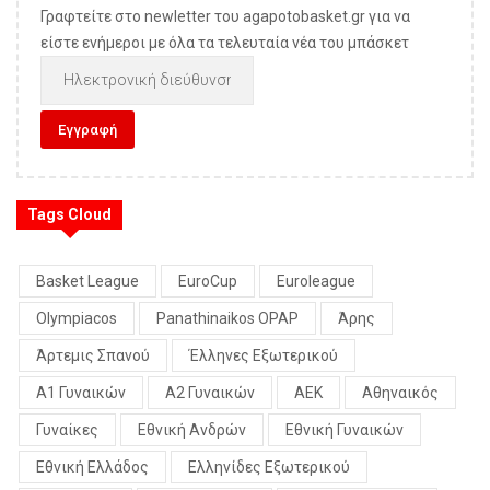
Γραφτείτε στο newletter του agapotobasket.gr για να
είστε ενήμεροι με όλα τα τελευταία νέα του μπάσκετ
Tags Cloud
Basket League
EuroCup
Euroleague
Olympiacos
Panathinaikos OPAP
Άρης
Άρτεμις Σπανού
Έλληνες Εξωτερικού
Α1 Γυναικών
Α2 Γυναικών
ΑΕΚ
Αθηναικός
Γυναίκες
Εθνική Ανδρών
Εθνική Γυναικών
Εθνική Ελλάδος
Ελληνίδες Εξωτερικού