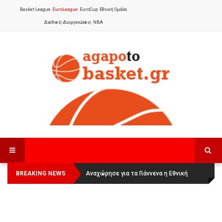
Basket League
EuroLeague
EuroCup
Εθνική Ομάδα
Διεθνείς Διοργανώσεις
NBA
BREAKING NEWS
Οι Πάνθηρες Καβάλας στην Women
Αναχώρησε για τα Γιάννενα η Εθνική
Basketball League 1
Γυναικών
: