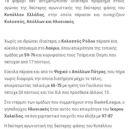
Τα φαβορί δεν αντιμετώπισαν ιδιαίτερο πρόβλημα στους
αγώνες της δεύτερης αγωνιστικής της δεύτερης φάσης του
Κυπέλλου Ελλάδας
, στην οποία πέρασαν και συνεχίζουν
Κολοσσός, Απόλλων και Ηλυσιακός
.
Χωρίς να ιδρώσει ιδιαίτερα, ο
Κολοσσός Ρόδου
πέρασε ένα
εύκολο απόγευμα στο
Λαύριο
, όπου επικράτησε της τοπικής
ομάδας με
59-76
και κορυφαίους τους Τσάμη και Όσμπι που
πέτυχαν από 17 πόντους.
Εύκολα πέρασε και από το
Ψυχικό
ο
Απόλλων Πάτρας
, που πήρε
νωρίς διαφορά, την οποία διατήρησε μέχρι το τέλος,
επικρατώντας τελικά με
65-75
με ηγέτη τον Γουίλσον που
πέτυχε 24 πόντους και τον Χιλ που πρόσθεσε άλλους 15.
Στο ντέρμπι των ομάδων που συμμετέχουν στην
Basket
League
, ο
γηπεδούχος
Ηλυσιακός
ήταν αυτός που επικράτησε του
Ίκαρου
Χαλκίδας
, σε ένα χορταστικό παιχνίδι που έληξε με
97-87
.
Η δεύτερη αγωνιστική της δεύτερης φάσης του Κυπέλλου