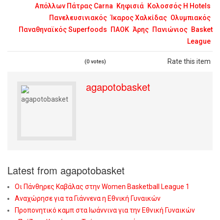
Απόλλων Πάτρας Carna
Κηφισιά
Κολοσσός H Hotels
Πανελευσινιακός
Ίκαρος Χαλκίδας
Ολυμπιακός
Παναθηναϊκός Superfoods
ΠΑΟΚ
Άρης
Πανιώνιος
Basket
League
Rate this item
(0 votes)
agapotobasket
Latest from agapotobasket
Οι Πάνθηρες Καβάλας στην Women Basketball League 1
Αναχώρησε για τα Γιάννενα η Εθνική Γυναικών
Προπονητικό καμπ στα Ιωάννινα για την Εθνική Γυναικών