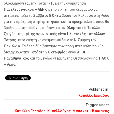
ολοκληρώνεται την Τρίτη 1/10 με την αναμέτρηση
Πανελευσινιακός – ΑΕΝΚ
, με το νικητή του ζευγαριού να
αντιμετωπίζει το
Σάββατο 5 Οκτωβρίου
τον Κολοσσό στη Ρόδο
για την πρόκριση στην τρίτη φάση και τα προημιτελικά, όπου θα
βρεθεί ως γηπεδούχος απέναντι στον
Ολυμπιακό
. Το άλλο
ζευγάρι της τρίτης αγωνιστικής είναι
Ηλυσιακός - Απόλλων
Πάτρας με το νικητή να αντιμετωπίζει στη Ν. Σμύρνη τον
Πανιώνιο
. Τα άλλα δύο ζευγάρια των προημιτελικών, που θα
διεξαχθούν την
Τετάρτη 9 Οκτωβρίου
είναι
ΑΓΟΡ –
Παναθηναϊκός
και το μεγάλο ντέρμπι της Θεσσαλονίκης,
ΠΑΟΚ
– Άρης
.
Published in
Κύπελλο Ελλάδας
Tagged under
Κύπελλο Ελλάδας
Κυπελλούχος
Μπάσκετ
Ηλυσιακός