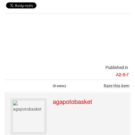
Published in
Α2-Β-Γ
Rate this item
(0 votes)
agapotobasket