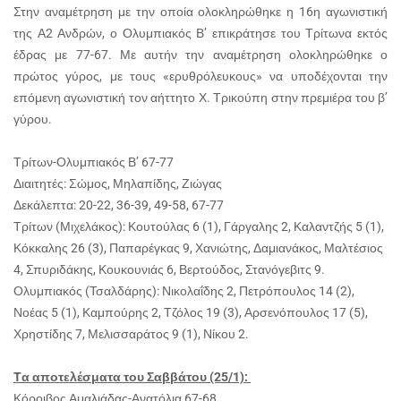
Στην αναμέτρηση με την οποία ολοκληρώθηκε η 16η αγωνιστική
της Α2 Ανδρών, ο Ολυμπιακός Β’ επικράτησε του Τρίτωνα εκτός
έδρας με 77-67. Με αυτήν την αναμέτρηση ολοκληρώθηκε ο
πρώτος γύρος, με τους «ερυθρόλευκους» να υποδέχονται την
επόμενη αγωνιστική τον αήττητο Χ. Τρικούπη στην πρεμιέρα του β’
γύρου.
Τρίτων-Ολυμπιακός Β’ 67-77
Διαιτητές: Σώμος, Μηλαπίδης, Ζιώγας
Δεκάλεπτα: 20-22, 36-39, 49-58, 67-77
Τρίτων (Μιχελάκος): Κουτούλας 6 (1), Γάργαλης 2, Καλαντζής 5 (1),
Κόκκαλης 26 (3), Παπαρέγκας 9, Χανιώτης, Δαμιανάκος, Μαλτέσιος
4, Σπυριδάκης, Κουκουνιάς 6, Βερτούδος, Στανόγεβιτς 9.
Ολυμπιακός (Τσαλδάρης): Νικολαΐδης 2, Πετρόπουλος 14 (2),
Νοέας 5 (1), Καμπούρης 2, Τζόλος 19 (3), Αρσενόπουλος 17 (5),
Χρηστίδης 7, Μελισσαράτος 9 (1), Νίκου 2.
Tα αποτελέσματα του Σαββάτου (25/1):
Κόροιβος Αμαλιάδας-Ανατόλια 67-68