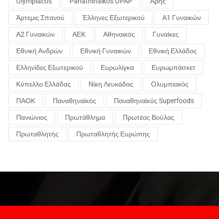
Olympiacos
Panathinaikos OPAP
Άρης
Άρτεμις Σπανού
Έλληνες Εξωτερικού
Α1 Γυναικών
Α2 Γυναικών
ΑΕΚ
Αθηναικός
Γυναίκες
Εθνική Ανδρών
Εθνική Γυναικών
Εθνική Ελλάδος
Ελληνίδες Εξωτερικού
Ευρωλίγκα
Ευρωμπάσκετ
Κύπελλο Ελλάδας
Νίκη Λευκάδας
Ολυμπιακός
ΠΑΟΚ
Παναθηναϊκός
Παναθηναϊκός Superfoods
Πανιώνιος
Πρωτάθλημα
Πρωτέας Βούλας
Πρωταθλητής
Πρωταθλητής Ευρώπης