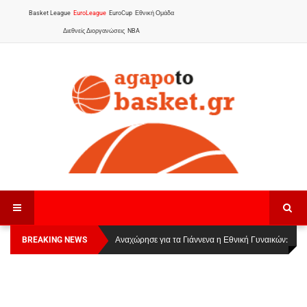
Basket League
EuroLeague
EuroCup
Εθνική Ομάδα
Διεθνείς Διοργανώσεις
NBA
BREAKING NEWS
Οι Πάνθηρες Καβάλας στην Women Basketball
Αναχώρησε για τα Γιάννενα η Εθνική Γυναικών
:
League 1