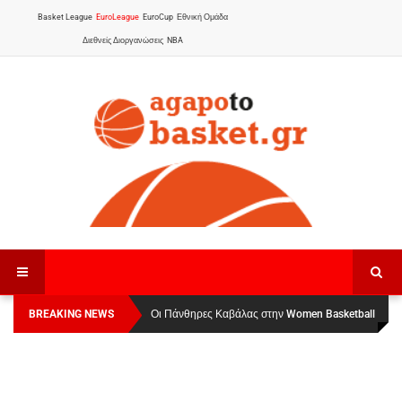
Basket League
EuroLeague
EuroCup
Εθνική Ομάδα
Διεθνείς Διοργανώσεις
NBA
BREAKING NEWS
Οι Πάνθηρες Καβάλας στην Women Basketball
Αναχώρησε για τα Γιάννενα η Εθνική Γυναικών
:
League 1