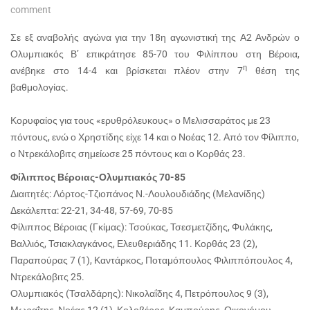
comment
Σε εξ αναβολής αγώνα για την 18η αγωνιστική της Α2 Ανδρών ο
Ολυμπιακός Β’ επικράτησε 85-70 του Φιλίππου στη Βέροια,
η
ανέβηκε στο 14-4 και βρίσκεται πλέον στην 7
θέση της
βαθμολογίας.
Κορυφαίος για τους «ερυθρόλευκους» ο Μελισσαράτος με 23
πόντους, ενώ ο Χρηστίδης είχε 14 και ο Νοέας 12. Από τον Φίλιππο,
ο Ντρεκάλοβιτς σημείωσε 25 πόντους και ο Κορθάς 23.
Φίλιππος Βέροιας-Ολυμπιακός 70-85
Διαιτητές: Λόρτος-Τζιοπάνος Ν.-Λουλουδιάδης (Μελανίδης)
Δεκάλεπτα: 22-21, 34-48, 57-69, 70-85
Φίλιππος Βέροιας (Γκίμας): Τσούκας, Τσεσμετζίδης, Φυλάκης,
Βαλλιός, Τσιακλαγκάνος, Ελευθεριάδης 11. Κορθάς 23 (2),
Παραπούρας 7 (1), Καντάρκος, Ποταμόπουλος Φιλιππόπουλος 4,
Ντρεκάλοβιτς 25.
Ολυμπιακός (Τσαλδάρης): Νικολαΐδης 4, Πετρόπουλος 9 (3),
Μωραΐτης, Νοέας 12 (1), Κολοβέρος, Καμπούρης, Οικονόμου,