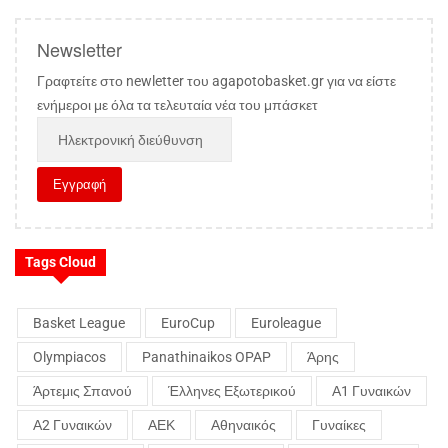
Newsletter
Γραφτείτε στο newletter του agapotobasket.gr για να είστε
ενήμεροι με όλα τα τελευταία νέα του μπάσκετ
Tags Cloud
Basket League
EuroCup
Euroleague
Olympiacos
Panathinaikos OPAP
Άρης
Άρτεμις Σπανού
Έλληνες Εξωτερικού
Α1 Γυναικών
Α2 Γυναικών
ΑΕΚ
Αθηναικός
Γυναίκες