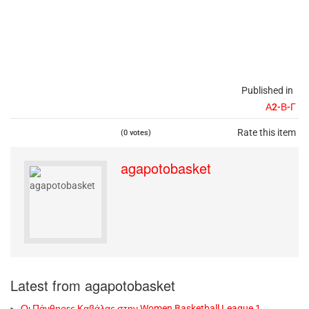
Published in
Α2-Β-Γ
Rate this item
(0 votes)
agapotobasket
Latest from agapotobasket
Οι Πάνθηρες Καβάλας στην Women Basketball League 1