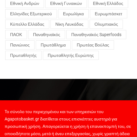
Εθνική Ανδρών
Εθνική Γυναικών
Εθνική Ελλάδος
Ελληνίδες Εξωτερικού
Ευρωλίγκα
Ευρωμπάσκετ
Κύπελλο Ελλάδας
Νίκη Λευκάδας
Ολυμπιακός
ΠΑΟΚ
Παναθηναϊκός
Παναθηναϊκός Superfoods
Πανιώνιος
Πρωτάθλημα
Πρωτέας Βούλας
Πρωταθλητής
Πρωταθλητής Ευρώπης
Το σύνολο του περιεχομένου και των υπηρεσιών του
Agapotobasket.gr διατίθεται στους επισκέπτες αυστηρά για
προσωπική χρήση. Απαγορεύεται η χρήση ή επανεκπομπή του, σε
οποιοδήποτε μέσο, μετά ή άνευ επεξεργασίας, χωρίς γραπτή άδεια