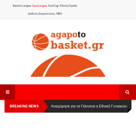
Basket League
EuroLeague
EuroCup
Εθνική Ομάδα
Διεθνείς Διοργανώσεις
NBA
BREAKING NEWS
Οι Πάνθηρες Καβάλας στην Women Basketball
Αναχώρησε για τα Γιάννενα η Εθνική Γυναικών
:
League 1