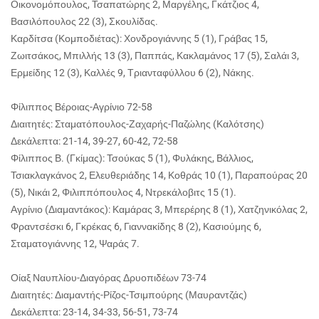
Οικονομόπουλος, Τσαπατώρης 2, Μαργέλης, Γκάτζιος 4,
Βασιλόπουλος 22 (3), Σκουλίδας.
Καρδίτσα (Κομποδιέτας): Χονδρογιάννης 5 (1), Γράβας 15,
Ζωιτσάκος, Μπιλλής 13 (3), Παππάς, Κακλαμάνος 17 (5), Σαλάι 3,
Ερμείδης 12 (3), Καλλές 9, Τριανταφύλλου 6 (2), Νάκης.
Φίλιππος Βέροιας-Αγρίνιο 72-58
Διαιτητές: Σταματόπουλος-Ζαχαρής-Παζώλης (Καλότσης)
Δεκάλεπτα: 21-14, 39-27, 60-42, 72-58
Φίλιππος Β. (Γκίμας): Τσούκας 5 (1), Φυλάκης, Βάλλιος,
Τσιακλαγκάνος 2, Ελευθεριάδης 14, Κοθράς 10 (1), Παραπούρας 20
(5), Νικάι 2, Φιλιππόπουλος 4, Ντρεκάλοβιτς 15 (1).
Αγρίνιο (Διαμαντάκος): Καμάρας 3, Μπερέρης 8 (1), Χατζηνικόλας 2,
Φραντσέσκι 6, Γκρέκας 6, Γιαννακίδης 8 (2), Κασιούμης 6,
Σταματογιάννης 12, Ψαράς 7.
Οίαξ Ναυπλίου-Διαγόρας Δρυοπιδέων 73-74
Διαιτητές: Διαμαντής-Ρίζος-Τσιμπούρης (Μαυραντζάς)
Δεκάλεπτα: 23-14, 34-33, 56-51, 73-74