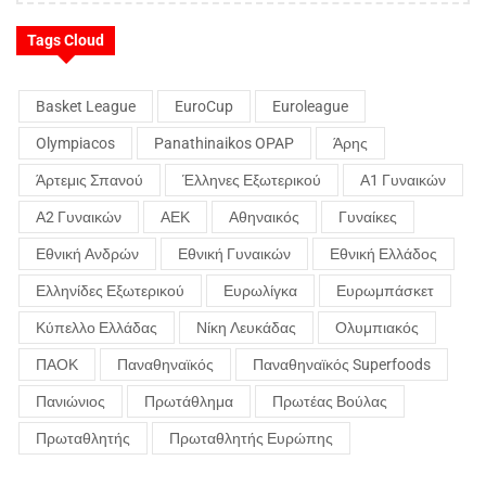
Tags Cloud
Basket League
EuroCup
Euroleague
Olympiacos
Panathinaikos OPAP
Άρης
Άρτεμις Σπανού
Έλληνες Εξωτερικού
Α1 Γυναικών
Α2 Γυναικών
ΑΕΚ
Αθηναικός
Γυναίκες
Εθνική Ανδρών
Εθνική Γυναικών
Εθνική Ελλάδος
Ελληνίδες Εξωτερικού
Ευρωλίγκα
Ευρωμπάσκετ
Κύπελλο Ελλάδας
Νίκη Λευκάδας
Ολυμπιακός
ΠΑΟΚ
Παναθηναϊκός
Παναθηναϊκός Superfoods
Πανιώνιος
Πρωτάθλημα
Πρωτέας Βούλας
Πρωταθλητής
Πρωταθλητής Ευρώπης