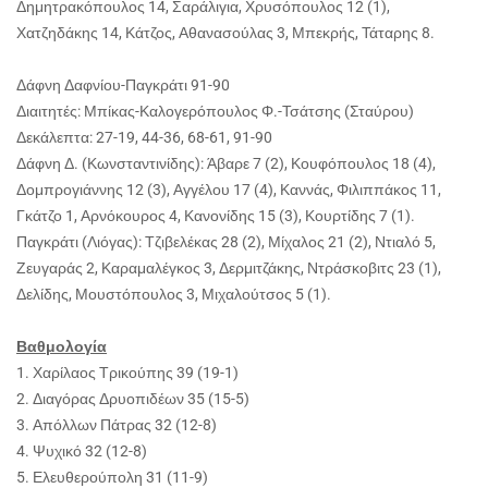
Δημητρακόπουλος 14, Σαράλιγια, Χρυσόπουλος 12 (1),
Χατζηδάκης 14, Κάτζος, Αθανασούλας 3, Μπεκρής, Τάταρης 8.
Δάφνη Δαφνίου-Παγκράτι 91-90
Διαιτητές: Μπίκας-Καλογερόπουλος Φ.-Τσάτσης (Σταύρου)
Δεκάλεπτα: 27-19, 44-36, 68-61, 91-90
Δάφνη Δ. (Κωνσταντινίδης): Άβαρε 7 (2), Κουφόπουλος 18 (4),
Δομπρογιάννης 12 (3), Αγγέλου 17 (4), Καννάς, Φιλιππάκος 11,
Γκάτζο 1, Αρνόκουρος 4, Κανονίδης 15 (3), Κουρτίδης 7 (1).
Παγκράτι (Λιόγας): Τζιβελέκας 28 (2), Μίχαλος 21 (2), Ντιαλό 5,
Ζευγαράς 2, Καραμαλέγκος 3, Δερμιτζάκης, Ντράσκοβιτς 23 (1),
Δελίδης, Μουστόπουλος 3, Μιχαλούτσος 5 (1).
Βαθμολογία
1. Χαρίλαος Τρικούπης 39 (19-1)
2. Διαγόρας Δρυοπιδέων 35 (15-5)
3. Απόλλων Πάτρας 32 (12-8)
4. Ψυχικό 32 (12-8)
5. Ελευθερούπολη 31 (11-9)