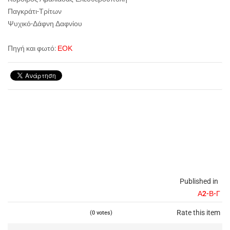
Παγκράτι-Τρίτων
Ψυχικό-Δάφνη Δαφνίου
Πηγή και φωτό:
ΕΟΚ
Published in
Α2-Β-Γ
Rate this item
(0 votes)