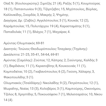
Οίαξ Ν. (Κουλουριώτης): Σιμιτζής 21 (4), Ραζής 5 (1), Κουμπούρας
18 (1), Παπαντωνίου 9 (3), Τζόρτζεβιτς 15, Μιχόπουλος, Βύρλας,
Καλλινικίδης, Σκορδάς 3, Μακρής 2, Ψημίτης.
Διαγόρας Δρ. (Ζαβός): Αγγελόπουλος 3 (1), Κουκάς 12 (2),
Καράμπουλας 15, Πολυτάρχου 19 (4), Καρασταμάτης 3 (1),
Παπαδολιάς 11 (1), Βλάχος 7 (1), Μαχαίρας 4.
Αμύντας-Ολυμπιακός 69-81
Διαιτητές: Τσώνος-Θεοδωρόπουλος-Τσαχάκης (Τηγάνης)
Δεκάλεπτα: 21-25, 35-41, 54-64, 69-81
Αμύντας (Σαμόλης): Ζούπας 12, Κάπρης 2, Σιούντρης, Καλδής 3
(1), Βαρδιάνος 11 (1), Κερασοβίτης 8, Κουκουνιάς 11 (1),
Κομποδιέτας 10 (2), Γκαβανόπουλος 6 (2), Γιούση, Χάλαρης 3,
Φακοπουλίδης 3 (1).
Ολυμπιακός (Τσαλδάρης): Νικολαΐδης 9 (2), Πετρόπουλος 12 (1),
Μωραΐτης, Νοέας 13 (3), Κολοβέρος 3 (1), Καμπούρης, Οικονόμου,
Τζόλος 8, Χρηστίδης 5, Ποκουσέφσκι 7 (1), Μελισσαράτος 10, Νίκου
14 (4).