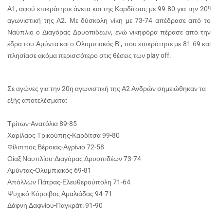
η
Α1, αφού επικράτησε άνετα και της Καρδίτσας με 99-80 για την 20
αγωνιστική της Α2. Με δύσκολη νίκη με 73-74 απέδρασε από το
Ναύπλιο ο Διαγόρας Δρυοπιδέων, ενώ νικηφόρα πέρασε από την
έδρα του Αμύντα και ο Ολυμπιακός Β’, που επικράτησε με 81-69 και
πλησίασε ακόμα περισσότερο στις θέσεις των
play
off
.
Σε αγώνες για την 20η αγωνιστική της Α2 Ανδρών σημειώθηκαν τα
εξής αποτελέσματα:
Τρίτων-Ανατόλια 89-85
Χαρίλαος Τρικούπης-Καρδίτσα 99-80
Φίλιππος Βέροιας-Αγρίνιο 72-58
Οίαξ Ναυπλίου-Διαγόρας Δρυοπιδέων 73-74
Αμύντας-Ολυμπιακός 69-81
Απόλλων Πάτρας-Ελευθερούπολη 71-64
Ψυχικό-Κόροιβος Αμαλιάδας 94-71
Δάφνη Δαφνίου-Παγκράτι 91-90