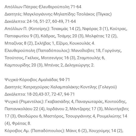
Απόλλων Πάτρας-Ελευθερούπολη 71-64
Διαιτητές: Μαγκλογιάννης-Μηλαπίδης-Τσολάκος (Πίγκας)
Δεκάλεπτα: 24-16, 51-27, 60-49, 71-64
Απόλλων Π. (Κοτσίρης): Τσιακμάς 14 (2), Νιφόρας 3 (1), Κούτρας,
Παπαφωτίου 9 (3), Κάδρας, Τσάμης 20 (3), Μολφέτας 12 (2),
Μπαζίνας 8 (2), Σκλήβας 1, Εζόμο, Κουκουλάς 4.
Ελευθερούπολη (Παπαδόπουλος): Μανοΐλοβιτς 18, Γοργόνης,
Τσούτσος, Γκέλιος, Μοτσενίγος 16 (3), Σταμπουλής 6,
Καμπουρίδης 20 (3), Μπένας 2, Δεληγεώργης 2.
Ψυχικό-Κόροιβος Αμαλιάδας 94-71
Διαιτητές: Κατραχούρας-Χαλαμπαλάκης-Κοντίλης (Γολεγού)
Δεκάλεπτα: 18-20,43-37, 72-47, 94-71
Ψυχικό (Ρεμεντέλας): Γκαβασιάδης 4, Παναγιωταράς, Κοντούδης,
Παπανικολάου 22 (4), Ιορδάνου 2, Μάντζαρης 17 (3), Μιλεντίγεβιτς
17 (3), Θεοδώρου 6, Μαστόρος, Τσουργιάννης 4, Ρουμελιώτης 14
(4), Φρέιτας 8.
Κόροιβος Αμ. (Παπαδόπουλος): Μάινς 6 (2), Χουχούμης 14 (2),