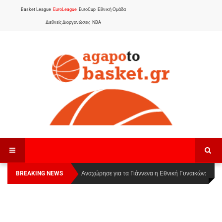
Basket League
EuroLeague
EuroCup
Εθνική Ομάδα
Διεθνείς Διοργανώσεις
NBA
BREAKING NEWS
Οι Πάνθηρες Καβάλας στην Women Basketball
Αναχώρησε για τα Γιάννενα η Εθνική Γυναικών
:
League 1