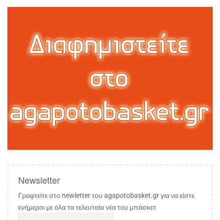
Newsletter
Γραφτείτε στο newletter του agapotobasket.gr για να είστε
ενήμεροι με όλα τα τελευταία νέα του μπάσκετ