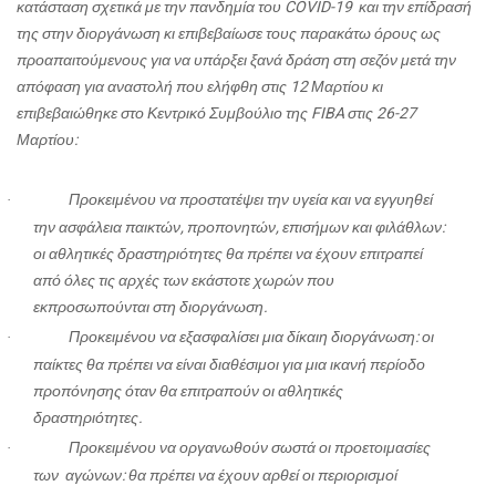
κατάσταση σχετικά με την πανδημία του COVID-19 και την επίδρασή
της στην διοργάνωση κι επιβεβαίωσε τους παρακάτω όρους ως
προαπαιτούμενους για να υπάρξει ξανά δράση στη σεζόν μετά την
απόφαση για αναστολή που ελήφθη στις 12 Μαρτίου κι
επιβεβαιώθηκε στο Κεντρικό Συμβούλιο της FIBA στις 26-27
Μαρτίου:
Προκειμένου να προστατέψει την υγεία και να εγγυηθεί
·
την ασφάλεια παικτών, προπονητών, επισήμων και φιλάθλων:
οι αθλητικές δραστηριότητες θα πρέπει να έχουν επιτραπεί
από όλες τις αρχές των εκάστοτε χωρών που
εκπροσωπούνται στη διοργάνωση.
Προκειμένου να εξασφαλίσει μια δίκαιη διοργάνωση: οι
·
παίκτες θα πρέπει να είναι διαθέσιμοι για μια ικανή περίοδο
προπόνησης όταν θα επιτραπούν οι αθλητικές
δραστηριότητες.
Προκειμένου να οργανωθούν σωστά οι προετοιμασίες
·
των
αγώνων: θα πρέπει να έχουν αρθεί οι περιορισμοί