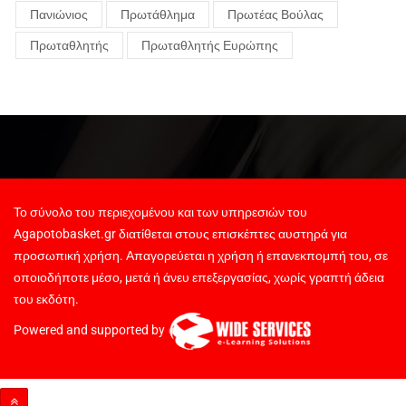
Πανιώνιος
Πρωτάθλημα
Πρωτέας Βούλας
Πρωταθλητής
Πρωταθλητής Ευρώπης
Το σύνολο του περιεχομένου και των υπηρεσιών του
Agapotobasket.gr διατίθεται στους επισκέπτες αυστηρά για
προσωπική χρήση. Απαγορεύεται η χρήση ή επανεκπομπή του, σε
οποιοδήποτε μέσο, μετά ή άνευ επεξεργασίας, χωρίς γραπτή άδεια
του εκδότη.
Powered and supported by