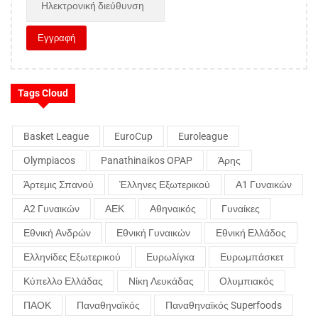
Tags Cloud
Basket League
EuroCup
Euroleague
Olympiacos
Panathinaikos OPAP
Άρης
Άρτεμις Σπανού
Έλληνες Εξωτερικού
Α1 Γυναικών
Α2 Γυναικών
ΑΕΚ
Αθηναικός
Γυναίκες
Εθνική Ανδρών
Εθνική Γυναικών
Εθνική Ελλάδος
Ελληνίδες Εξωτερικού
Ευρωλίγκα
Ευρωμπάσκετ
Κύπελλο Ελλάδας
Νίκη Λευκάδας
Ολυμπιακός
ΠΑΟΚ
Παναθηναϊκός
Παναθηναϊκός Superfoods