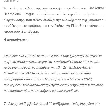
comment
Το επίσημο τέλος της αγωνιστικής περιόδου του Basketball
Champions League αποφάσισε το διοικητικό συμβούλιο της
διοργάνωσης, που πλέον εξετάζει την ολοκλήρωση της, εφόσον οι
συνθήκες το επιτρέψουν, με την διεξαγωγή
Final
8 στο τέλος του
προσεχούς Σεπτέμβρη.
Η ανακοίνωση
Στο Διοικητικό Συμβούλιο του BCL που έλαβε χώρα την Δευτέρα 30
Μαρτίου μέσω τηλεδιάσκεψης, το Basketball Champions League
πήρε την απόφαση να μεταθέσει για τέλη Σεπτεμβρίου/αρχές
Οκτωβρίου 2020 όλα τα εναπομείναντα παιχνίδια, που ήταν
προγραμματισμένα από τον Μάρτη μέχρι τον Μάιο του 2020,
προκειμένου να διασφαλίσει την υγεία και την ασφάλεια των παικτών,
των προπονητών, των επισήμων και των φιλάθλων.
Το Διοικητικό Συμβούλιο του BCL συζήτησε εκτενώς την τρέχουσα