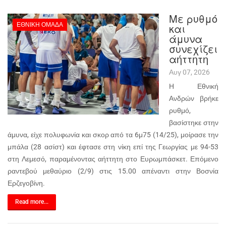
Με ρυθμό
ΕΘΝΙΚΉ ΟΜΆΔΑ
και
άμυνα
συνεχίζει
αήττητη
Αυγ 07, 2026
Η Εθνική
Ανδρών βρήκε
ρυθμό,
βασίστηκε στην
άμυνα, είχε πολυφωνία και σκορ από τα 6μ75 (14/25), μοίρασε την
μπάλα (28 ασίστ) και έφτασε στη νίκη επί της Γεωργίας με 94-53
στη Λεμεσό, παραμένοντας αήττητη στο Ευρωμπάσκετ. Επόμενο
ραντεβού μεθαύριο (2/9) στις 15.00 απέναντι στην Βοσνία
Ερζεγοβίνη.
Read more...