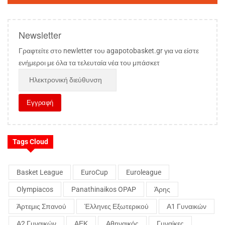
Newsletter
Γραφτείτε στο newletter του agapotobasket.gr για να είστε
ενήμεροι με όλα τα τελευταία νέα του μπάσκετ
Tags Cloud
Basket League
EuroCup
Euroleague
Olympiacos
Panathinaikos OPAP
Άρης
Άρτεμις Σπανού
Έλληνες Εξωτερικού
Α1 Γυναικών
Α2 Γυναικών
ΑΕΚ
Αθηναικός
Γυναίκες