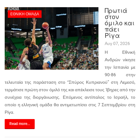
Πρωτιά
ΕΘΝΙΚΉ ΟΜΆΔΑ
στον
όμιλο και
πάει
Ρίγα
Αυγ 07, 2026
Η Εθνική
Ανδρών νίκησε
την Ισπανία με
90-86 στην
τελευταία της παράσταση στο “Σπύρος Κυπριανού” στη Λεμεσό,
τερμάτισε πρώτη στον όμιλό της και απέκλεισε τους Ίβηρες από την
συνέχεια της διοργάνωσης. Επόμενος αντίπαλος το Ισραήλ, το
οποίο η ελληνική ομάδα θα αντιμετωπίσει στις 7 Σεπτεμβρίου στη
Ρίγα.
Read more...