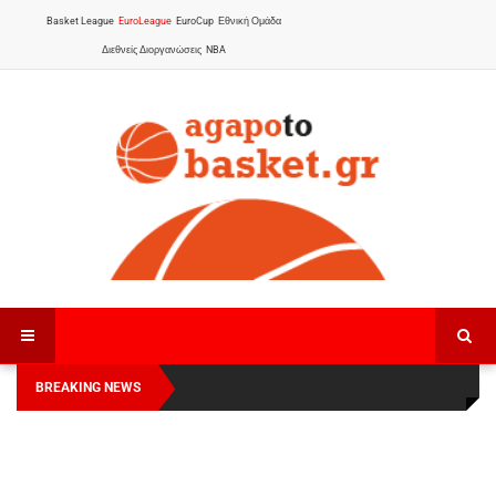
Basket League
EuroLeague
EuroCup
Εθνική Ομάδα
Διεθνείς Διοργανώσεις
NBA
BREAKING NEWS
Οι Πάνθηρες Καβάλας στην Women Basketball
Αναχώρησε για τα Γιάννενα η Εθνική Γυναικών
:
League 1