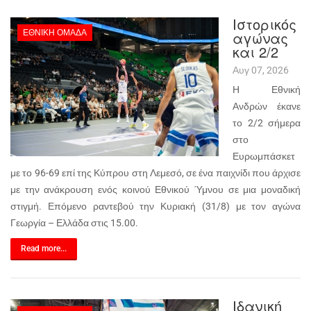
Ιστορικός
ΕΘΝΙΚΉ ΟΜΆΔΑ
αγώνας
και 2/2
Αυγ 07, 2026
Η Εθνική
Ανδρών έκανε
το 2/2 σήμερα
στο
Ευρωμπάσκετ
με το 96-69 επί της Κύπρου στη Λεμεσό, σε ένα παιχνίδι που άρχισε
με την ανάκρουση ενός κοινού Εθνικού Ύμνου σε μια μοναδική
στιγμή. Επόμενο ραντεβού την Κυριακή (31/8) με τον αγώνα
Γεωργία – Ελλάδα στις 15.00.
Read more...
Ιδανική