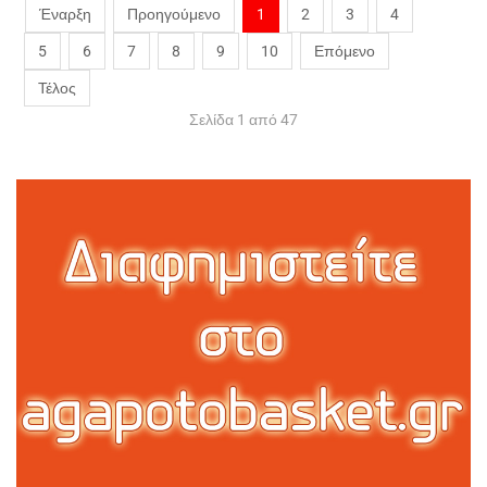
Έναρξη
Προηγούμενο
1
2
3
4
5
6
7
8
9
10
Επόμενο
Τέλος
Σελίδα 1 από 47