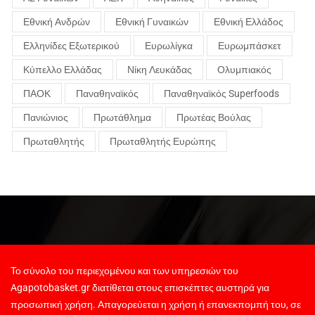
Εθνική Ανδρών
Εθνική Γυναικών
Εθνική Ελλάδος
Ελληνίδες Εξωτερικού
Ευρωλίγκα
Ευρωμπάσκετ
Κύπελλο Ελλάδας
Νίκη Λευκάδας
Ολυμπιακός
ΠΑΟΚ
Παναθηναϊκός
Παναθηναϊκός Superfoods
Πανιώνιος
Πρωτάθλημα
Πρωτέας Βούλας
Πρωταθλητής
Πρωταθλητής Ευρώπης
Το σύνολο του περιεχομένου και των υπηρεσιών του
Agapotobasket.gr διατίθεται στους επισκέπτες αυστηρά για
προσωπική χρήση. Απαγορεύεται η χρήση ή επανεκπομπή του, σε