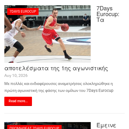
7Days
7DAYS EUROCUP
Eurocup:
Τα
αποτελέσματα της 1ης αγωνιστικής
Αυγ 10, 2026
Με πολλές και ενδιαφέρουσες αναμετρήσεις ολοκληρώθηκε η
πρώτη αγωνιστική της φάσης των ομίλων του 7
Days
Eurocup
Read more...
Έμεινε
ΠΡΟΜΗΘΈΑΣ 7DAYS EUROCUP