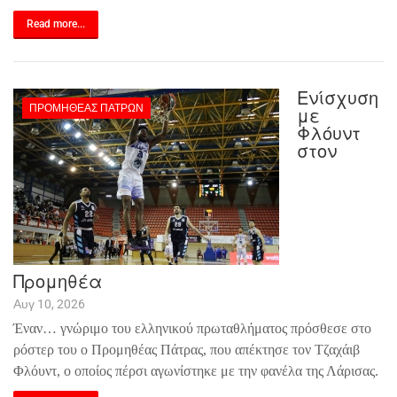
Read more...
Ενίσχυση
ΠΡΟΜΗΘΈΑΣ ΠΑΤΡΏΝ
με
Φλόυντ
στον
Προμηθέα
Αυγ 10, 2026
Έναν… γνώριμο του ελληνικού πρωταθλήματος πρόσθεσε στο
ρόστερ του ο Προμηθέας Πάτρας, που απέκτησε τον Τζαχάιβ
Φλόυντ, ο οποίος πέρσι αγωνίστηκε με την φανέλα της Λάρισας.