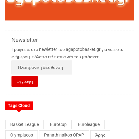
Newsletter
Γραφτείτε στο newletter του agapotobasket.gr για να είστε
ενήμεροι με όλα τα τελευταία νέα του μπάσκετ
Tags Cloud
Basket League
EuroCup
Euroleague
Olympiacos
Panathinaikos OPAP
Άρης