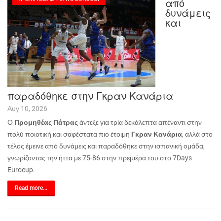
από
δυνάμεις
και
παραδόθηκε στην Γκραν Κανάρια
Αυγ 10, 2026
Ο
Προμηθέας Πάτρας
άντεξε για τρία δεκάλεπτα απέναντι στην
πολύ ποιοτική και σαφέστατα πιο έτοιμη
Γκραν Κανάρια
, αλλά στο
τέλος έμεινε από δυνάμεις και παραδόθηκε στην ισπανική ομάδα,
γνωρίζοντας την ήττα με 75-86 στην πρεμιέρα του στο 7
Days
Eurocup
.
Read more...