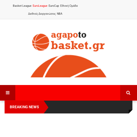
Basket League
EuroLeague
EuroCup
Εθνική Ομάδα
Διεθνείς Διοργανώσεις
NBA
BREAKING NEWS
Οι Πάνθηρες Καβάλας στην Women Basketball
Αναχώρησε για τα Γιάννενα η Εθνική Γυναικών
:
League 1