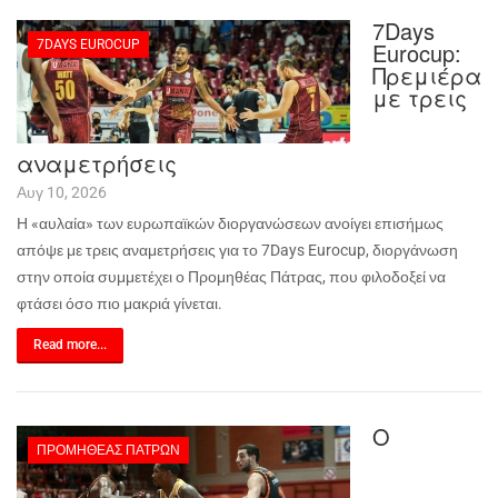
7Days
7DAYS EUROCUP
Eurocup:
Πρεμιέρα
με τρεις
αναμετρήσεις
Αυγ 10, 2026
Η «αυλαία» των ευρωπαϊκών διοργανώσεων ανοίγει επισήμως
απόψε με τρεις αναμετρήσεις για το 7
Days
Eurocup
, διοργάνωση
στην οποία συμμετέχει ο Προμηθέας Πάτρας, που φιλοδοξεί να
φτάσει όσο πιο μακριά γίνεται.
Read more...
Ο
ΠΡΟΜΗΘΈΑΣ ΠΑΤΡΏΝ