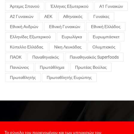
Άρτεμις Σπανού
Έλληνες Εξωτερικού
Α1 Γυναικών
Α2 Γυναικών
ΑΕΚ
Αθηναικός
Γυναίκες
Εθνική Ανδρών
Εθνική Γυναικών
Εθνική Ελλάδος
Ελληνίδες Εξωτερικού
Ευρωλίγκα
Ευρωμπάσκετ
Κύπελλο Ελλάδας
Νίκη Λευκάδας
Ολυμπιακός
ΠΑΟΚ
Παναθηναϊκός
Παναθηναϊκός Superfoods
Πανιώνιος
Πρωτάθλημα
Πρωτέας Βούλας
Πρωταθλητής
Πρωταθλητής Ευρώπης
Το σύνολο του περιεχομένου και των υπηρεσιών του