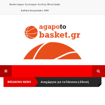
Basket League
EuroLeague
EuroCup
Εθνική Ομάδα
Διεθνείς Διοργανώσεις
NBA
BREAKING NEWS
Οι Πάνθηρες Καβάλας στην Women
Αναχώρησε για τα Γιάννενα η Εθνική
Basketball League 1
Γυναικών
: