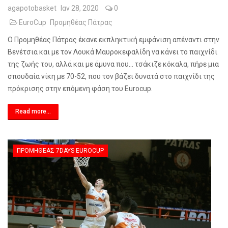
agapotobasket
Ιαν 28, 2020
0
EuroCup
Προμηθέας Πάτρας
Ο Προμηθέας Πάτρας έκανε εκπληκτική εμφάνιση απέναντι στην
Βενέτσια και με τον Λουκά Μαυροκεφαλίδη να κάνει το παιχνίδι
της ζωής του, αλλά και με άμυνα που… τσάκιζε κόκαλα, πήρε μια
σπουδαία νίκη με 70-52, που τον βάζει δυνατά στο παιχνίδι της
πρόκρισης στην επόμενη φάση του
Eurocup
.
Read more...
ΠΡΟΜΗΘΈΑΣ 7DAYS EUROCUP