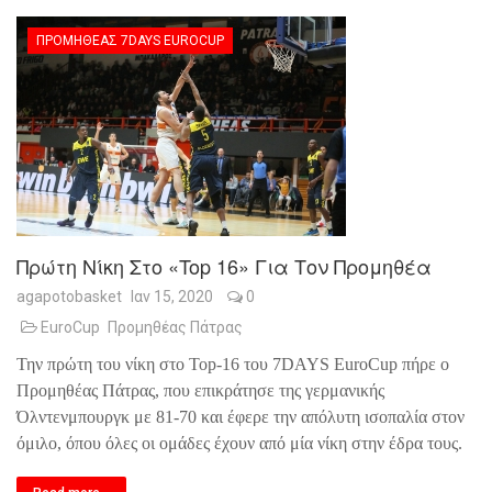
ΠΡΟΜΗΘΈΑΣ 7DAYS EUROCUP
Πρώτη Νίκη Στο «Top 16» Για Τον Προμηθέα
agapotobasket
Ιαν 15, 2020
0
EuroCup
Προμηθέας Πάτρας
Την πρώτη του νίκη
στο Top-16 του 7DAYS EuroCup πήρε ο
Προμηθέας Πάτρας, που επικράτησε της γερμανικής
Όλντενμπουργκ με 81-70 και έφερε την απόλυτη ισοπαλία στον
όμιλο, όπου όλες οι ομάδες έχουν από μία νίκη στην έδρα τους.