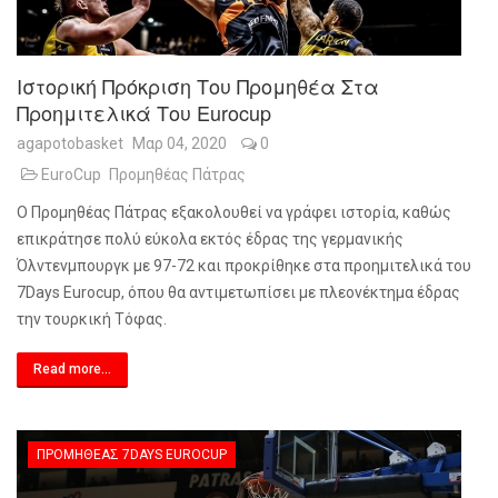
Ιστορική Πρόκριση Του Προμηθέα Στα
Προημιτελικά Του Eurocup
agapotobasket
Μαρ 04, 2020
0
EuroCup
Προμηθέας Πάτρας
Ο Προμηθέας Πάτρας εξακολουθεί να γράφει ιστορία, καθώς
επικράτησε πολύ εύκολα εκτός έδρας της γερμανικής
Όλντενμπουργκ με 97-72 και προκρίθηκε στα προημιτελικά του
7
Days
Eurocup
, όπου θα αντιμετωπίσει με πλεονέκτημα έδρας
την τουρκική Τόφας.
Read more...
ΠΡΟΜΗΘΈΑΣ 7DAYS EUROCUP