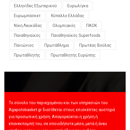
Ελληνίδες Εξωτερικού
Ευρωλίγκα
Ευρωμπάσκετ
Κύπελλο Ελλάδας
Νίκη Λευκάδας
Ολυμπιακός
ΠΑΟΚ
Παναθηναϊκός
Παναθηναϊκός Superfoods
Πανιώνιος
Πρωτάθλημα
Πρωτέας Βούλας
Πρωταθλητής
Πρωταθλητής Ευρώπης
Το σύνολο του περιεχομένου και των υπηρεσιών του
Agapotobasket.gr διατίθεται στους επισκέπτες αυστηρά
για προσωπική χρήση. Απαγορεύεται η χρήση ή
επανεκπομπή του, σε οποιοδήποτε μέσο, μετά ή άνευ