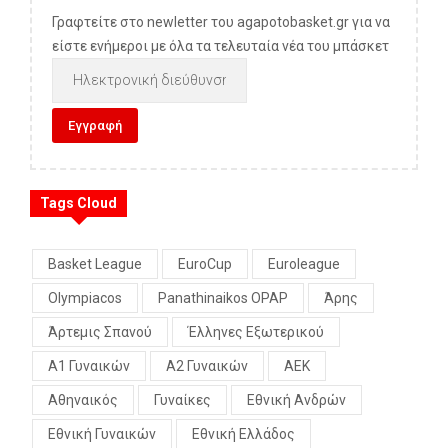
Γραφτείτε στο newletter του agapotobasket.gr για να
είστε ενήμεροι με όλα τα τελευταία νέα του μπάσκετ
Tags Cloud
Basket League
EuroCup
Euroleague
Olympiacos
Panathinaikos OPAP
Άρης
Άρτεμις Σπανού
Έλληνες Εξωτερικού
Α1 Γυναικών
Α2 Γυναικών
ΑΕΚ
Αθηναικός
Γυναίκες
Εθνική Ανδρών
Εθνική Γυναικών
Εθνική Ελλάδος