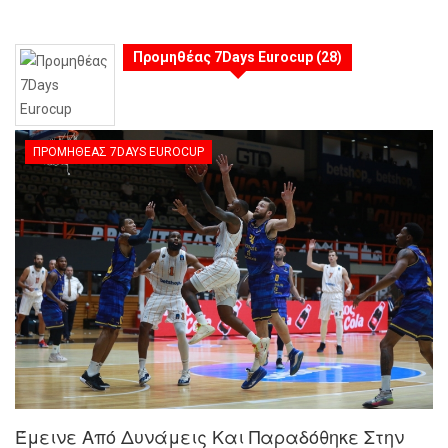
Προμηθέας 7Days Eurocup (28)
ΠΡΟΜΗΘΈΑΣ 7DAYS EUROCUP
Έμεινε Από Δυνάμεις Και Παραδόθηκε Στην