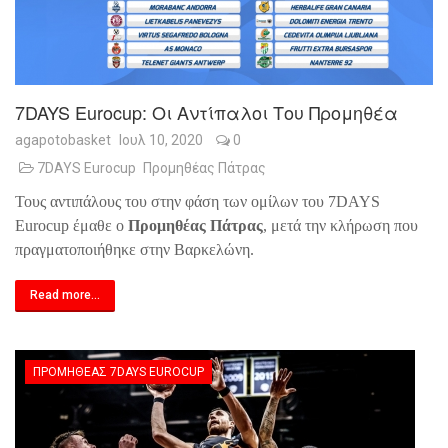
7DAYS Eurocup: Οι Αντίπαλοι Του Προμηθέα
agapotobasket
Ιουλ 10, 2020
0
7DAYS Eurocup
Προμηθέας Πάτρας
Τους αντιπάλους του στην φάση των ομίλων του 7
DAYS
Eurocup
έμαθε ο
Προμηθέας Πάτρας
, μετά την κλήρωση που
πραγματοποιήθηκε στην Βαρκελώνη.
Read more...
ΠΡΟΜΗΘΈΑΣ 7DAYS EUROCUP