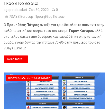
Γκραν Κανάρια
agapotobasket
Σεπ 30, 2020
0
7DAYS Eurocup
Προμηθέας Πάτρας
Ο
Προμηθέας Πάτρας
άντεξε για τρία δεκάλεπτα απέναντι στην
πολύ ποιοτική και σαφέστατα πιο έτοιμη
Γκραν Κανάρια
, αλλά
στο τέλος έμεινε από δυνάμεις και παραδόθηκε στην ισπανική
ομάδα, γνωρίζοντας την ήττα με 75-86 στην πρεμιέρα του στο
7
Days
Eurocup
.
Read more...
ΠΡΟΜΗΘΈΑΣ 7DAYS EUROCUP