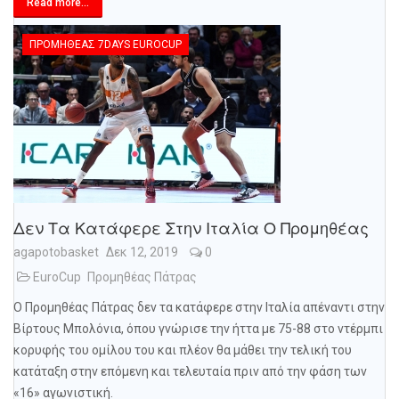
Read more...
ΠΡΟΜΗΘΈΑΣ 7DAYS EUROCUP
Δεν Τα Κατάφερε Στην Ιταλία Ο Προμηθέας
agapotobasket
Δεκ 12, 2019
0
EuroCup
Προμηθέας Πάτρας
Ο Προμηθέας Πάτρας δεν τα κατάφερε στην Ιταλία απέναντι στην
Βίρτους Μπολόνια, όπου γνώρισε την ήττα με 75-88 στο ντέρμπι
κορυφής του ομίλου του και πλέον θα μάθει την τελική του
κατάταξη στην επόμενη και τελευταία πριν από την φάση των
«16» αγωνιστική.