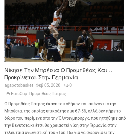
Νίκησε Την Μπρέσια Ο Προμηθέας Και…
Προκρίνεται Στην Γερμανία
agapotobasket
Φεβ 05, 2020
0
EuroCup
Προμηθέας Πάτρας
Ο Προμηθέας Πάτρας έκανε το καθήκον του απέναντι στην
Μπρέσια, της οποίας επικράτησε με 67-56, αλλά δεν πήρε το
δώρο που περίμενε από την Όλντενμπουργκ, που ηττήθηκε από
την Βενέτσια κι έτσι θα χρειαστεί νίκη στην Γερμανία στην
τελευταία αγωνιστική του «
Top
16» για να σφραγίσει την