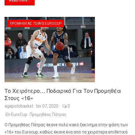
Read more...
ΠΡΟΜΗΘΈΑΣ 7DAYS EUROCUP
Το Χειρότερο… Ποδαρικό Για Τον Προμηθέα
Στους «16»
agapotobasket
Ιαν 07, 2020
0
EuroCup
Προμηθέας Πάτρας
Ο Προμηθέας Πάτρας έκανε πολύ κακό ξεκίνημα στην φάση των
«16» του
Eurocup
, καθώς έκανε ένα από τα χειρότερα επιθετικά