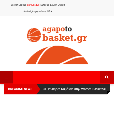
Basket League
EuroLeague
EuroCup
Εθνική Ομάδα
Διεθνείς Διοργανώσεις
NBA
BREAKING NEWS
Οι Πάνθηρες Καβάλας στην Women Basketball
Αναχώρησε για τα Γιάννενα η Εθνική Γυναικών
:
League 1