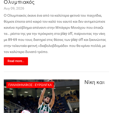
Ολυμπιακός
Αυγ 09, 2026
Ο Ολυμπιακός έκανε ένα από τα καλύτερα φετινά του παιχνίδια,
θύμισε έπειτα από καιρό τον καλό του εαυτό και δεν αντιμετώπισε
κανένα πρόβλημα απέναντι στην Μπάγερν Μονάχου που έπαιζε
τα… ρέστα της για την πρόκριση στα
play
off
, παίρνοντας την νίκη
με 89-69 που τους διατηρεί στις θέσεις των
play
off
και ξεκινώντας
στην τελευταία φετινή «διαβολοβδομάδα» που θα κρίνει πολλά, με
τον καλύτερο δυνατό τρόπο.
Read more...
Νίκη και
ΠΑΝΑΘΗΝΑΪΚΌΣ - ΕΥΡΩΛΊΓΚΑ