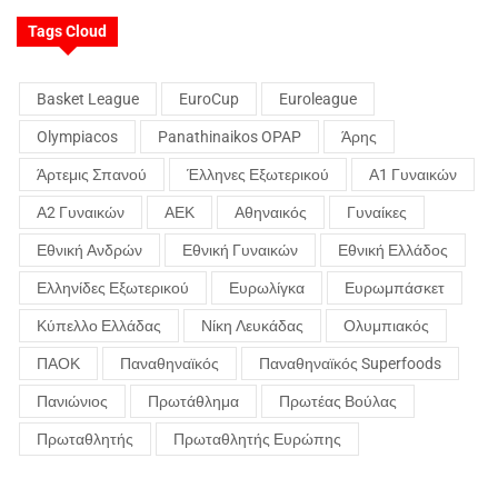
Tags Cloud
Basket League
EuroCup
Euroleague
Olympiacos
Panathinaikos OPAP
Άρης
Άρτεμις Σπανού
Έλληνες Εξωτερικού
Α1 Γυναικών
Α2 Γυναικών
ΑΕΚ
Αθηναικός
Γυναίκες
Εθνική Ανδρών
Εθνική Γυναικών
Εθνική Ελλάδος
Ελληνίδες Εξωτερικού
Ευρωλίγκα
Ευρωμπάσκετ
Κύπελλο Ελλάδας
Νίκη Λευκάδας
Ολυμπιακός
ΠΑΟΚ
Παναθηναϊκός
Παναθηναϊκός Superfoods
Πανιώνιος
Πρωτάθλημα
Πρωτέας Βούλας
Πρωταθλητής
Πρωταθλητής Ευρώπης