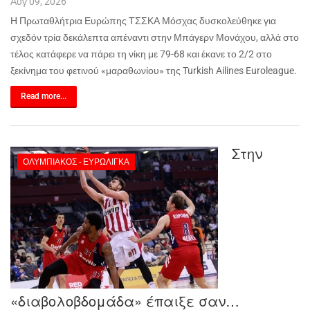
Αυγ 09, 2026
Η Πρωταθλήτρια Ευρώπης ΤΣΣΚΑ Μόσχας δυσκολεύθηκε για
σχεδόν τρία δεκάλεπτα απέναντι στην Μπάγερν Μονάχου, αλλά στο
τέλος κατάφερε να πάρει τη νίκη με 79-68 και έκανε το 2/2 στο
ξεκίνημα του φετινού «μαραθωνίου» της
Turkish
Ailines
Euroleague
.
Read more...
Στην
ΟΛΥΜΠΙΑΚΌΣ - ΕΥΡΩΛΊΓΚΑ
«διαβολοβδομάδα» έπαιξε σαν…