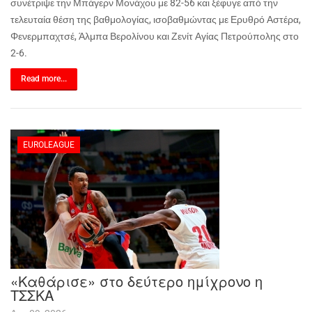
συνέτριψε την Μπάγερν Μονάχου με 82-56 και ξέφυγε από την
τελευταία θέση της βαθμολογίας, ισοβαθμώντας με Ερυθρό Αστέρα,
Φενερμπαχτσέ, Άλμπα Βερολίνου και Ζενίτ Αγίας Πετρούπολης στο
2-6.
Read more...
EUROLEAGUE
«Καθάρισε» στο δεύτερο ημίχρονο η
ΤΣΣΚΑ