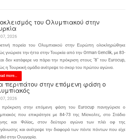
οκλεισμός του Ολυμπιακού στην
υρκία
 07, 2026
ετινή πορεία του Ολυμπιακού στην Ευρώπη ολοκληρώθηκε
ώς γνώρισε την ήττα στην Τουρκία από την Orman Genclik, με 83-
και δεν κατάφερε να πάρει την πρόκριση στους "8" του Eurocup,
ώς η Τουρκική ομάδα ανέτρεψε το σκορ του πρώτου αγώνα.
ad more...
α περιπάτου στην επόμενη φάση ο
υμπιακός
 07, 2026
 πρόκριση στην επόμενη φάση του Eurocup πανηγύρισε ο
μπιακός που επικράτησε με 84-73 της Μίσκολτς, στο Στάδιο
ήνης και Φιλίας, στον δεύτερο αγώνα των πλέι οφ της
ργάνωσης και ανέτρεψε την διαφορά των πέντε πόντων που είχε
ηθεί στην Ουγγαρία.