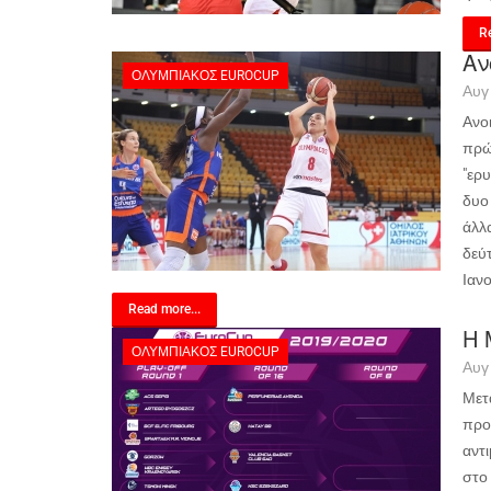
Re
Αν
ΟΛΥΜΠΙΑΚΌΣ EUROCUP
Αυγ
Ανο
πρώ
"ερ
δυο
άλλ
δεύ
Ιαν
Read more...
Η 
ΟΛΥΜΠΙΑΚΌΣ EUROCUP
Αυγ
Μετ
προ
αντ
στο