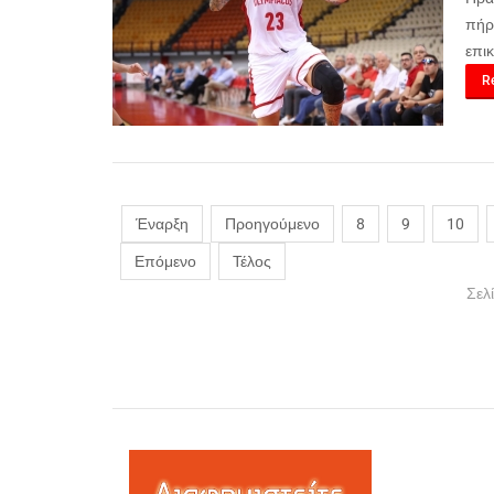
πήρ
επι
Re
Έναρξη
Προηγούμενο
8
9
10
Επόμενο
Τέλος
Σελ