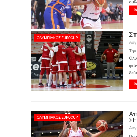
ομί
Re
Σπ
ΟΛΥΜΠΙΑΚΌΣ EUROCUP
Αυγ
Την
Ολυ
φτά
δεύ
Re
Απ
ΟΛΥΜΠΙΑΚΌΣ EUROCUP
Σ
Αυγ
Πρα