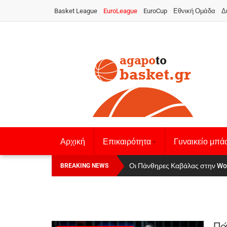
Basket League
EuroLeague
EuroCup
Εθνική Ομάδα
Δ
Αρχική
Επικαιρότητα
Γυναικείο μπά
Οι Πάνθηρες Καβάλας στην Women
Αναχώρησε για τα Γιάννενα η Ε
BREAKING NEWS
Πά