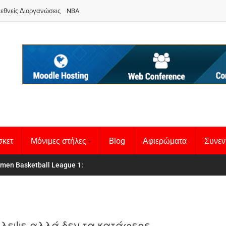
ιεθνείς Διοργανώσεις
NBA
σκετ
Μόνιμες στήλες
Blog
Αφιερώματα
Συνεν
 Basketball League 1
θνική Γυναικών
:
λεψε αλλά δεν τα κατάφερε