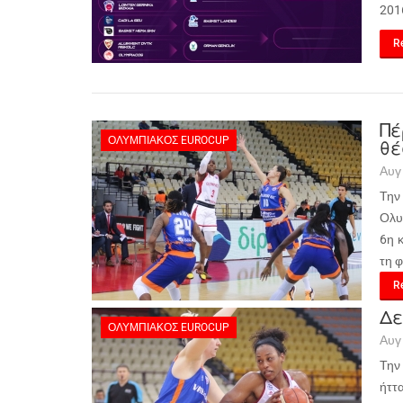
201
Re
Πέ
ΟΛΥΜΠΙΑΚΌΣ EUROCUP
θέ
Αυγ
Την
Ολυ
6η 
τη 
Re
Δε
ΟΛΥΜΠΙΑΚΌΣ EUROCUP
Αυγ
Την
ήττ