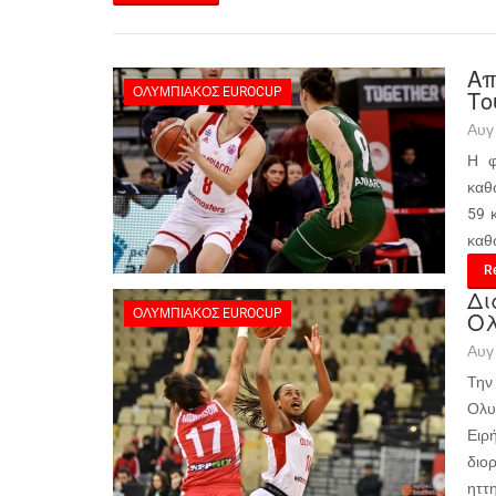
Απ
ΟΛΥΜΠΙΑΚΌΣ EUROCUP
Το
Αυγ
Η φ
καθ
59 
καθ
Re
Δι
ΟΛΥΜΠΙΑΚΌΣ EUROCUP
Ολ
Αυγ
Την
Ολυ
Ειρ
διο
ηττ