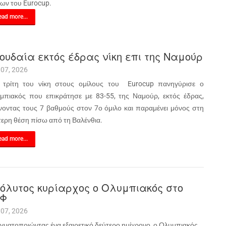
λων του Eurocup.
ad more...
ουδαία εκτός έδρας νίκη επι της Ναμούρ
 07, 2026
 τρίτη του νίκη στους ομίλους του Eurocup πανηγύρισε ο
μπιακός που επικράτησε με 83-55, της Ναμούρ, εκτός έδρας,
νοντας τους 7 βαθμούς στον 7ο όμιλο και παραμένει μόνος στη
τερη θέση πίσω από τη Βαλένθια.
ad more...
όλυτος κυρίαρχος ο Ολυμπιακός στο
ΕΦ
 07, 2026
γματοποιώντας ένα εξαιρετικό δεύτερο ημίχρονο, ο Ολυμπιακός