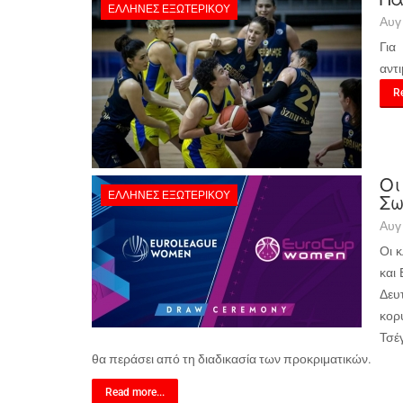
ΈΛΛΗΝΕΣ ΕΞΩΤΕΡΙΚΟΎ
Αυγ
Για
αντ
Re
Οι
ΈΛΛΗΝΕΣ ΕΞΩΤΕΡΙΚΟΎ
Σω
Αυγ
Οι 
και
Δευ
κορ
Τσέ
θα περάσει από τη διαδικασία των προκριματικών.
Read more...