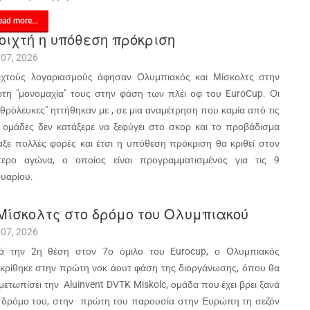
ad more...
οιχτή η υπόθεση πρόκριση
 07, 2026
ιχτούς λογαριασμούς άφησαν Ολυμπιακός και Μίσκολτς στην
τη "μονομαχία" τους στην φάση των πλέι οφ του EuroCup. Οι
υθρόλευκες" ηττήθηκαν με , σε μια αναμέτρηση που καμία από τις
 ομάδες δεν κατάξερε να ξεφύγει στο σκορ και το προβάδισμα
αξε πολλές φορές και έτσι η υπόθεση πρόκριση θα κριθεί στον
τερο αγώνα, ο οποίος είναι προγραμματισμένος για τις 9
ουαρίου.
Μίσκολτς στο δρόμο του Ολυμπιακού
 07, 2026
ά την 2η θέση στον 7ο όμιλο του Eurocup, ο Ολυμπιακός
κρίθηκε στην πρώτη νοκ άουτ φάση της διοργάνωσης, όπου θα
ιμετωπίσει την Aluinvent DVTK Miskolc, ομάδα που έχει βρει ξανά
 δρόμο του, στην πρώτη του παρουσία στην Ευρώπη τη σεζόν