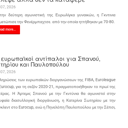
 07, 2026
 την δεύτερη αγωνιστική της Ευρωλίγκα γυναικών, η Γκντινια
ιμετώπισε την Φενέρμπαχτσε. από την οποία ηττήθηκαν με 70-80.
ad more...
 ευρωπαϊκοί αντίπαλοι για Σπανού,
τηρίου και Παυλοπούλου
 07, 2026
κληρώσεις των ευρωπαϊκών διοργανώσεων της FIBA, Euroleague
 Eurocup, για τη σεζόν 2020-21, πραγματοποιήθηκαν το πρωί της
τέρας. Η Άρτεμις Σπανού με την Γκντύνια θα αγωνιστεί στην
υφαία διασυλλογική διοργάνωση, η Κατερίνα Σωτηρίου με την
γκλεντ στο Eurocup, ενώ η Πηνελόπη Παυλοπούλου με την Σέπσι,