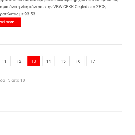
ε μια άνετη νίκη κόντρα στην VBW CEKK Cegled στο ΣΕΦ,
κρατώντας με 93-53.
ad more...
11
12
13
14
15
16
17
ίδα 13 από 18