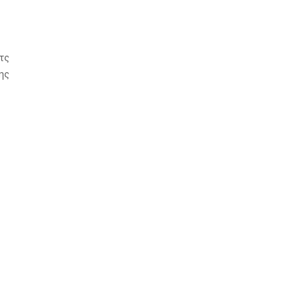
τς
ης