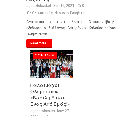
agapotobasket
Σεπ 16, 2021
0
Ολυμπιακός
Ντούσαν Ίβκοβιτς
Ανακοίνωση για την απώλεια του Ντούσαν Ίβκοβι
εξέδωσε ο Σύλλογος Βετεράνων Καλαθοσφαίρισ
Ολυμπιακού.
Read more...
ΟΛΥΜΠΙΑΚΌΣ
Παλαίμαχοι
Ολυμπιακού:
«Βασίλη Είσαι
Ένας Από Εμάς!»
agapotobasket
Ιουν 27,