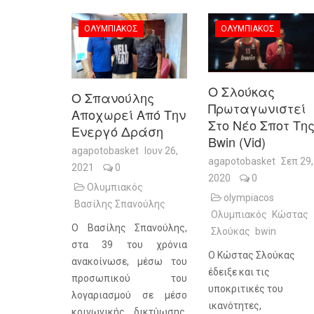
ΟΛΥΜΠΙΑΚΌΣ
ΟΛΥΜΠΙΑΚΌΣ
Ο Σλούκας
O Σπανούλης
Πρωταγωνιστεί
Αποχωρεί Από Την
Στο Νέο Σποτ Τη
Ενεργό Δράση
Bwin (vid)
agapotobasket
Ιουν 26,
agapotobasket
Σεπ 29,
2021
0
2020
0
Ολυμπιακός
olympiacos
Βασίλης Σπανούλης
Ολυμπιακός
Κώστας
Ο Βασίλης Σπανούλης,
Σλούκας
bwin
στα 39 του χρόνια
Ο Κώστας Σλούκας
ανακοίνωσε, μέσω του
έδειξε και τις
προσωπικού του
υποκριτικές του
λογαριασμού σε μέσο
ικανότητες,
κοινωνικής δικτύωσης,