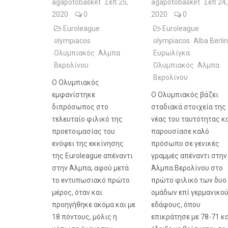
agapotobasket
Σεπ 25,
agapotobasket
Σεπ 24,
2020
0
2020
0
Euroleague
Euroleague
olympiacos
olympiacos
Alba Berlin
Ολυμπιακός
Άλμπα
Ευρωλίγκα
Βερολίνου
Ολυμπιακός
Άλμπα
Βερολίνου
Ο Ολυμπιακός
εμφανίστηκε
Ο Ολυμπιακός βάζει
διπρόσωπος στο
σταδιακά στοιχεία της
τελευταίο φιλικό της
νέας του ταυτότητας κ
προετοιμασίας του
παρουσίασε καλό
ενόψει της εκκίνησης
πρόσωπο σε γενικές
της
Euroleague
απέναντι
γραμμές απέναντι στην
στην Άλμπα, αφού μετά
Άλμπα Βερολίνου στο
το εντυπωσιακό πρώτο
πρώτο φιλικό των δυο
μέρος, όταν και
ομάδων επί γερμανικο
προηγήθηκε ακόμα και με
εδάφους, όπου
18 πόντους, μόλις η
επικράτησε με 78-71 κ