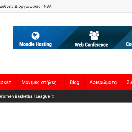
ιεθνείς Διοργανώσεις
NBA
άσκετ
Μόνιμες στήλες
Blog
Αφιερώματα
Συ
en Basketball League 1
η Εθνική Γυναικών
: