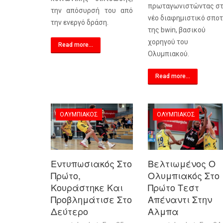
πρωταγωνιστώντας σ
την απόσυρσή του από
νέο διαφημιστικό σποτ
την ενεργό δράση.
της
bwin
, βασικού
χορηγού του
Read more...
Ολυμπιακού.
Read more...
ΟΛΥΜΠΙΑΚΌΣ
ΟΛΥΜΠΙΑΚΌΣ
Εντυπωσιακός Στο
Βελτιωμένος Ο
Πρώτο,
Ολυμπιακός Στο
Κουράστηκε Και
Πρώτο Τεστ
Προβλημάτισε Στο
Απέναντι Στην
Δεύτερο
Αλμπα