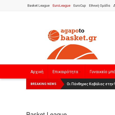
Basket League
EuroLeague
EuroCup
Εθνική Ομάδα
Δ
Αρχική
Επικαιρότητα
Γυναικείο μπ
Οι Πάνθηρες Καβάλας στην Wom
Αναχώρησε για τα Γιάννενα 
BREAKING NEWS
Basket League