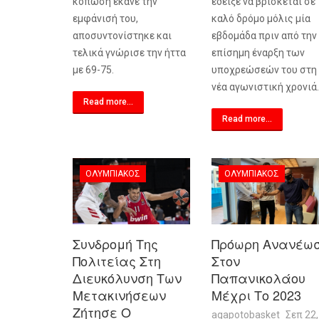
κόπωση έκανε την
έδειξε να βρίσκεται σε
εμφάνισή του,
καλό δρόμο μόλις μία
αποσυντονίστηκε και
εβδομάδα πριν από την
τελικά γνώρισε την ήττα
επίσημη έναρξη των
με 69-75.
υποχρεώσεών του στη
νέα αγωνιστική χρονιά.
Read more...
Read more...
ΟΛΥΜΠΙΑΚΌΣ
ΟΛΥΜΠΙΑΚΌΣ
Συνδρομή Της
Πρόωρη Ανανέω
Πολιτείας Στη
Στον
Διευκόλυνση Των
Παπανικολάου
Μετακινήσεων
Μέχρι Το 2023
Ζήτησε Ο
agapotobasket
Σεπ 22,