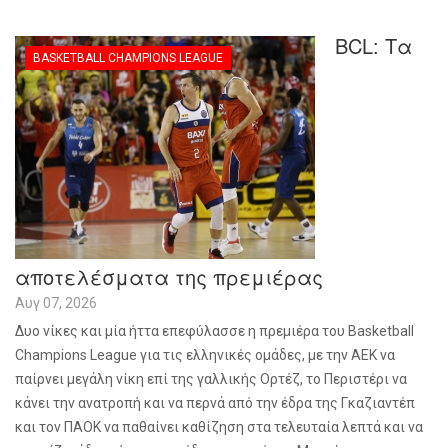
BCL: Τα
BASKETBALL CHAMPIONS LEAGUE
αποτελέσματα της πρεμιέρας
Αυγ 07, 2026
Δυο νίκες και μία ήττα επεφύλασσε η πρεμιέρα του
Basketball
Champions
League
για τις ελληνικές ομάδες, με την ΑΕΚ να
παίρνει μεγάλη νίκη επί της γαλλικής Ορτέζ, το Περιστέρι να
κάνει την ανατροπή και να περνά από την έδρα της Γκαζιαντέπ
και τον ΠΑΟΚ να παθαίνει καθίζηση στα τελευταία λεπτά και να