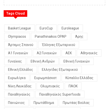
Tags Cloud
Basket League
EuroCup
Euroleague
Olympiacos
Panathinaikos OPAP
Άρης
Άρτεμις Σπανού
Έλληνες Εξωτερικού
Α1 Γυναικών
Α2 Γυναικών
ΑΕΚ
Αθηναικός
Γυναίκες
Εθνική Ανδρών
Εθνική Γυναικών
Εθνική Ελλάδος
Ελληνίδες Εξωτερικού
Ευρωλίγκα
Ευρωμπάσκετ
Κύπελλο Ελλάδας
Νίκη Λευκάδας
Ολυμπιακός
ΠΑΟΚ
Παναθηναϊκός
Παναθηναϊκός Superfoods
Πανιώνιος
Πρωτάθλημα
Πρωτέας Βούλας