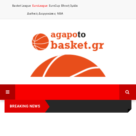
Basket League
EuroLeague
EuroCup
Εθνική Ομάδα
Διεθνείς Διοργανώσεις
NBA
BREAKING NEWS
Οι Πάνθηρες Καβάλας στην Women
Αναχώρησε για τα Γιάννενα η Εθνική
Basketball League 1
Γυναικών
: