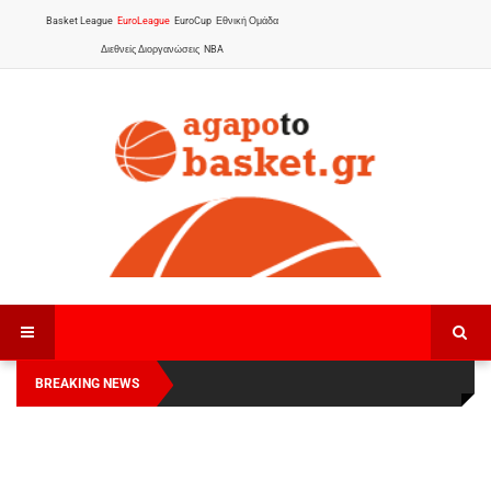
Basket League
EuroLeague
EuroCup
Εθνική Ομάδα
Διεθνείς Διοργανώσεις
NBA
BREAKING NEWS
Οι Πάνθηρες Καβάλας στην Women Basketball
Αναχώρησε για τα Γιάννενα η Εθνική Γυναικών
:
League 1