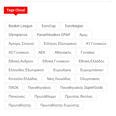
Tags Cloud
Basket League
EuroCup
Euroleague
Olympiacos
Panathinaikos OPAP
Άρης
Άρτεμις Σπανού
Έλληνες Εξωτερικού
Α1 Γυναικών
Α2 Γυναικών
ΑΕΚ
Αθηναικός
Γυναίκες
Εθνική Ανδρών
Εθνική Γυναικών
Εθνική Ελλάδος
Ελληνίδες Εξωτερικού
Ευρωλίγκα
Ευρωμπάσκετ
Κύπελλο Ελλάδας
Νίκη Λευκάδας
Ολυμπιακός
ΠΑΟΚ
Παναθηναϊκός
Παναθηναϊκός Superfoods
Πανιώνιος
Πρωτάθλημα
Πρωτέας Βούλας
Πρωταθλητής
Πρωταθλητής Ευρώπης