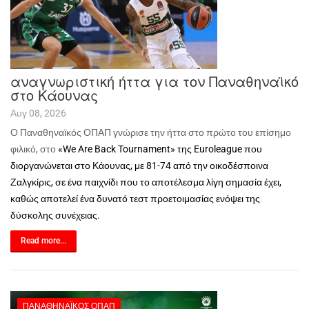
αναγνωριστική ήττα για τον Παναθηναϊκό
στο Κάουνας
Αυγ 08, 2026
Ο Παναθηναϊκός ΟΠΑΠ γνώρισε την ήττα στο πρώτο του επίσημο
φιλικό, στο
«We Are Back Tournament»
της
Euroleague που
διοργανώνεται στο Κάουνας, με 81-74 από την οικοδέσποινα
Ζαλγκίρις, σε ένα παιχνίδι που το αποτέλεσμα λίγη σημασία έχει,
καθώς αποτελεί ένα δυνατό τεστ προετοιμασίας ενόψει της
δύσκολης συνέχειας.
Read more...
ΠΑΝΑΘΗΝΑΪΚΌΣ ΟΠΑΠ