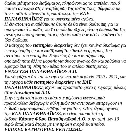
διαθεσιμότητα του διαζώματος, πληρώνοντας το επιπλέον ποσό
που θα αναλογεί στην αναβάθμιση της θέσης τους, σύμφωνα με
τον εκάστοτε ισχύοντα τιμοκατάλογο της
ΚΑΕ
ΠΑΝΑΘΗΝΑΪΚΟΣ
για το συγκεκριμένο αγώνα.
Η δυνατότητα αναβάθμισης θέσης δε θα είναι διαθέσιμη για τα
οικογενειακά πακέτα, για τα οποία θα ισχύει μόνο η διαδικασία της
ανωτέρω παραγράφου, ήτοι η εξασφάλιση των θέσεων
μόνο
στο
ίδιο διάζωμα.
Ο κάτοχος του
εισιτηρίου διαρκείας
δεν έχει κανένα δικαίωμα για
υπαναχώρηση ή / και επιστροφή του συνόλου ή μέρους του
αντιτίμου του εισιτηρίου διαρκείας ή / και αποζημίωσης
οποιασδήποτε άλλης μορφής για όσους αγώνες δεν κατορθώσει να
εξασφαλίσει τη θέση του μέσω του ανωτέρω συστήματος.
ΕΝΙΣΧΥΣΗ ΠΑΝΑΘΗΝΑΪΚΟΥ Α.Ο.
Υπενθυμίζεται ότι και για την αγωνιστική περίοδο 2020 - 2021, για
την αγορά κάθε
εισιτηρίου διαρκείας
της
ΚΑΕ
ΠΑΝΑΘΗΝΑΪΚΟΣ
, ισχύει ως προαπαιτούμενο η εγγραφή μέλους
στον
Παναθηναϊκό Α.Ο.
Στην περίπτωση που τα εκάστοτε ισχύοντα υγειονομικά
πρωτόκολλα διεξαγωγής αθλητικών συναντήσεων επιτρέψουν τη
διάθεση μεμονωμένων εισιτηρίων για τους εντός έδρας αγώνες
της
ΚΑΕ ΠΑΝΑΘΗΝΑΪΚΟΣ,
θα είναι απαραίτητη η
έκδοση
Κάρτας Φίλου Παναθηναϊκού
Α.Ο.
στην τιμή των 10
ευρώ άπαξ κατά άτομο με την πρώτη αγορά εισιτηρίου.
ΕΙΔΙΚΕΣ ΚΑΤΗΓΟΡΙΕΣ ΕΚΠΤΩΣΗΣ: