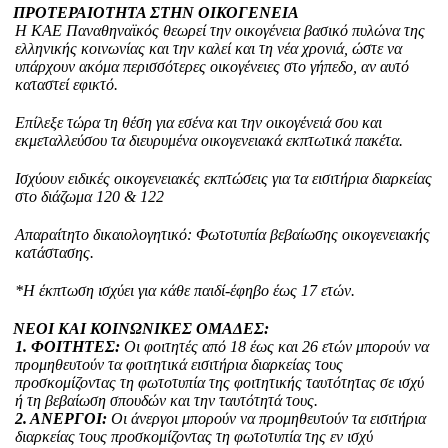
ΠΡΟΤΕΡΑΙΟΤΗΤΑ ΣΤΗΝ ΟΙΚΟΓΕΝΕΙΑ
Η ΚΑΕ Παναθηναϊκός θεωρεί την οικογένεια βασικό πυλώνα της
ελληνικής κοινωνίας και την καλεί και τη νέα χρονιά, ώστε να
υπάρχουν ακόμα περισσότερες οικογένειες στο γήπεδο, αν αυτό
καταστεί εφικτό.
Επίλεξε τώρα τη θέση για εσένα και την οικογένειά σου και
εκμεταλλεύσου τα διευρυμένα οικογενειακά εκπτωτικά πακέτα.
Ισχύουν ειδικές οικογενειακές εκπτώσεις για τα εισιτήρια διαρκείας
στο διάζωμα 120 & 122
Απαραίτητο δικαιολογητικό: Φωτοτυπία βεβαίωσης οικογενειακής
κατάστασης.
*Η έκπτωση ισχύει για κάθε παιδί-έφηβο έως 17 ετών.
ΝΕΟΙ ΚΑΙ ΚΟΙΝΩΝΙΚΕΣ ΟΜΑΔΕΣ:
1. ΦΟΙΤΗΤΕΣ:
Οι φοιτητές από 18 έως και 26 ετών μπορούν να
προμηθευτούν τα φοιτητικά εισιτήρια διαρκείας τους
προσκομίζοντας τη φωτοτυπία της φοιτητικής ταυτότητας σε ισχύ
ή τη βεβαίωση σπουδών και την ταυτότητά τους.
2. ΑΝΕΡΓΟΙ:
Οι άνεργοι μπορούν να προμηθευτούν τα εισιτήρια
διαρκείας τους προσκομίζοντας τη φωτοτυπία της εν ισχύ