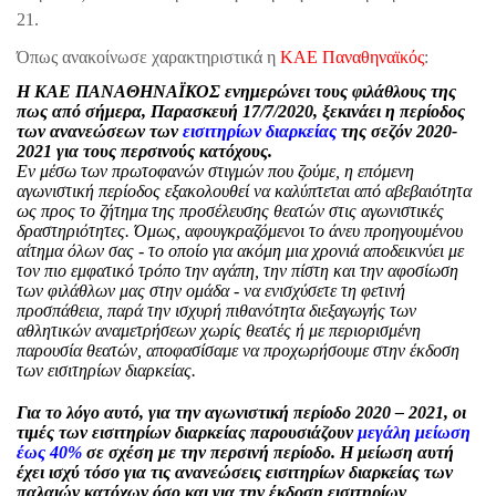
21.
Όπως ανακοίνωσε χαρακτηριστικά η
ΚΑΕ Παναθηναϊκός
:
Η ΚΑΕ ΠΑΝΑΘΗΝΑΪΚΟΣ ενημερώνει τους φιλάθλους της
πως από σήμερα, Παρασκευή 17/7/2020, ξεκινάει η περίοδος
των ανανεώσεων των
εισιτηρίων διαρκείας
της σεζόν 2020-
2021 για τους περσινούς κατόχους.
Εν μέσω των πρωτοφανών στιγμών που ζούμε, η επόμενη
αγωνιστική περίοδος εξακολουθεί να καλύπτεται από αβεβαιότητα
ως προς το ζήτημα της προσέλευσης θεατών στις αγωνιστικές
δραστηριότητες. Όμως, αφουγκραζόμενοι το άνευ προηγουμένου
αίτημα όλων σας - το οποίο για ακόμη μια χρονιά αποδεικνύει με
τον πιο εμφατικό τρόπο την αγάπη, την πίστη και την αφοσίωση
των φιλάθλων μας στην ομάδα - να ενισχύσετε τη φετινή
προσπάθεια, παρά την ισχυρή πιθανότητα διεξαγωγής των
αθλητικών αναμετρήσεων χωρίς θεατές ή με περιορισμένη
παρουσία θεατών, αποφασίσαμε να προχωρήσουμε στην έκδοση
των εισιτηρίων διαρκείας.
Για το λόγο αυτό, για την αγωνιστική περίοδο 2020 – 2021, οι
τιμές των εισιτηρίων διαρκείας παρουσιάζουν
μεγάλη μείωση
έως 40%
σε σχέση με την περσινή περίοδο. Η μείωση αυτή
έχει ισχύ τόσο για τις ανανεώσεις εισιτηρίων διαρκείας των
παλαιών κατόχων όσο και για την έκδοση εισιτηρίων