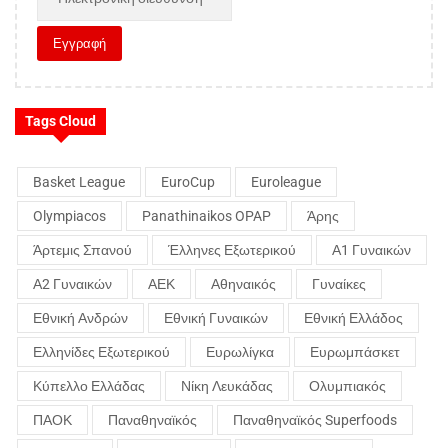
Tags Cloud
Basket League
EuroCup
Euroleague
Olympiacos
Panathinaikos OPAP
Άρης
Άρτεμις Σπανού
Έλληνες Εξωτερικού
Α1 Γυναικών
Α2 Γυναικών
ΑΕΚ
Αθηναικός
Γυναίκες
Εθνική Ανδρών
Εθνική Γυναικών
Εθνική Ελλάδος
Ελληνίδες Εξωτερικού
Ευρωλίγκα
Ευρωμπάσκετ
Κύπελλο Ελλάδας
Νίκη Λευκάδας
Ολυμπιακός
ΠΑΟΚ
Παναθηναϊκός
Παναθηναϊκός Superfoods