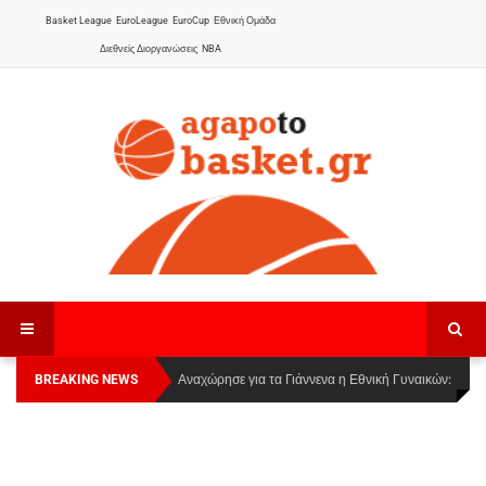
Basket League
EuroLeague
EuroCup
Εθνική Ομάδα
Διεθνείς Διοργανώσεις
NBA
BREAKING NEWS
Οι Πάνθηρες Καβάλας στην Women Basketball
Αναχώρησε για τα Γιάννενα η Εθνική Γυναικών
:
League 1