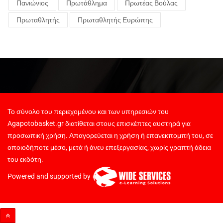
Πανιώνιος
Πρωτάθλημα
Πρωτέας Βούλας
Πρωταθλητής
Πρωταθλητής Ευρώπης
Το σύνολο του περιεχομένου και των υπηρεσιών του
Agapotobasket.gr διατίθεται στους επισκέπτες αυστηρά για
προσωπική χρήση. Απαγορεύεται η χρήση ή επανεκπομπή του, σε
οποιοδήποτε μέσο, μετά ή άνευ επεξεργασίας, χωρίς γραπτή άδεια
του εκδότη.
Powered and supported by