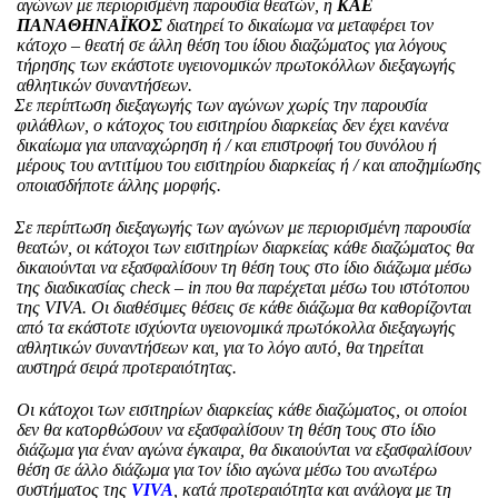
αγώνων με περιορισμένη παρουσία θεατών, η
ΚΑΕ
ΠΑΝΑΘΗΝΑΪΚΟΣ
διατηρεί το δικαίωμα να μεταφέρει τον
κάτοχο – θεατή σε άλλη θέση του ίδιου διαζώματος για λόγους
τήρησης των εκάστοτε υγειονομικών πρωτοκόλλων διεξαγωγής
αθλητικών συναντήσεων.
Σε περίπτωση διεξαγωγής των αγώνων χωρίς την παρουσία
φιλάθλων, ο κάτοχος του εισιτηρίου διαρκείας δεν έχει κανένα
δικαίωμα για υπαναχώρηση ή / και επιστροφή του συνόλου ή
μέρους του αντιτίμου του εισιτηρίου διαρκείας ή / και αποζημίωσης
οποιασδήποτε άλλης μορφής.
Σε περίπτωση διεξαγωγής των αγώνων με περιορισμένη παρουσία
θεατών, οι κάτοχοι των εισιτηρίων διαρκείας κάθε διαζώματος θα
δικαιούνται να εξασφαλίσουν τη θέση τους στο ίδιο διάζωμα μέσω
της διαδικασίας check – in που θα παρέχεται μέσω του ιστότοπου
της VIVA. Οι διαθέσιμες θέσεις σε κάθε διάζωμα θα καθορίζονται
από τα εκάστοτε ισχύοντα υγειονομικά πρωτόκολλα διεξαγωγής
αθλητικών συναντήσεων και, για το λόγο αυτό, θα τηρείται
αυστηρά σειρά προτεραιότητας.
Οι κάτοχοι των εισιτηρίων διαρκείας κάθε διαζώματος, οι οποίοι
δεν θα κατορθώσουν να εξασφαλίσουν τη θέση τους στο ίδιο
διάζωμα για έναν αγώνα έγκαιρα, θα δικαιούνται να εξασφαλίσουν
θέση σε άλλο διάζωμα για τον ίδιο αγώνα μέσω του ανωτέρω
συστήματος της
VIVA
, κατά προτεραιότητα και ανάλογα με τη