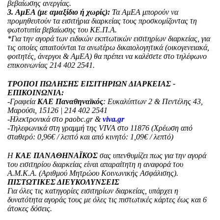
βεβαίωσης ανεργίας.
3.
ΑμΕΑ (με αμαξίδιο ή χωρίς):
Τα ΑμΕΑ μπορούν να
προμηθευτούν τα εισιτήρια διαρκείας τους προσκομίζοντας τη
φωτοτυπία βεβαίωσης του ΚΕ.Π.Α.
*Για την αγορά των ειδικών εκπτωτικών εισιτηρίων διαρκείας, για
τις οποίες απαιτούνται τα ανωτέρω δικαιολογητικά (οικογενειακά,
φοιτητές, άνεργοι & ΑμΕΑ) θα πρέπει να καλέσετε στο τηλέφωνο
επικοινωνίας 214 402 2541.
ΤΡΟΠΟΙ ΠΩΛΗΣΗΣ ΕΙΣΙΤΗΡΙΩΝ ΔΙΑΡΚΕΙΑΣ -
ΕΠΙΚΟΙΝΩΝΙΑ:
-Γραφεία
ΚΑΕ Παναθηναϊκός
: Ευκαλύπτων 2 & Πεντέλης 43,
Μαρούσι, 15126 | 214 402 2541
-Ηλεκτρονικά στο paobc.gr &
viva.gr
-Τηλεφωνικά στη γραμμή της VIVA στο 11876 (Χρέωση από
σταθερό: 0,96€ / λεπτό και από κινητό: 1,09€ / λεπτό)
Η
ΚΑΕ ΠΑΝΑΘΗΝΑΪΚΟΣ
σας υπενθυμίζει πως για την αγορά
του εισιτηρίου διαρκείας είναι απαραίτητη η αναφορά του
Α.Μ.Κ.Α. (Αριθμού Μητρώου Κοινωνικής Ασφάλισης).
ΠΙΣΤΩΤΙΚΕΣ ΔΙΕΥΚΟΛΥΝΣΕΙΣ
Για όλες τις κατηγορίες εισιτηρίων διαρκείας, υπάρχει η
δυνατότητα αγοράς τους με όλες τις πιστωτικές κάρτες έως και 6
άτοκες δόσεις.