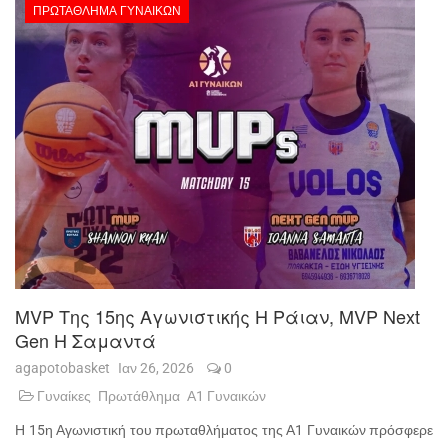
ΠΡΩΤΆΘΛΗΜΑ ΓΥΝΑΙΚΏΝ
MVP Της 15ης Αγωνιστικής Η Ράιαν, MVP Next
Gen Η Σαμαντά
agapotobasket
Ιαν 26, 2026
0
Γυναίκες
Πρωτάθλημα
Α1 Γυναικών
Η 15η Αγωνιστική του πρωταθλήματος της Α1 Γυναικών πρόσφερε