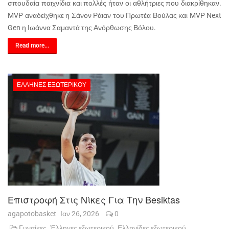
σπουδαία παιχνίδια και πολλές ήταν οι αθλήτριες που διακρίθηκαν.
MVP αναδείχθηκε η Σάνον Ράιαν του Πρωτέα Βούλας και MVP Next
Gen η Ιωάννα Σαμαντά της Ανόρθωσης Βόλου.
Read more...
ΈΛΛΗΝΕΣ ΕΞΩΤΕΡΙΚΟΎ
Επιστροφή Στις Νίκες Για Την Besiktas
agapotobasket
Ιαν 26, 2026
0
Γυναίκες
Έλληνες εξωτερικού
Ελληνίδες εξωτερικού