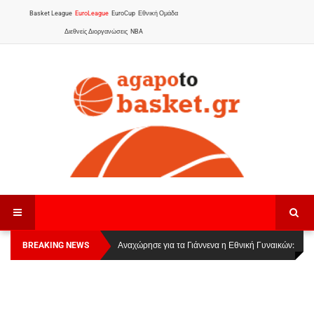
Basket League
EuroLeague
EuroCup
Εθνική Ομάδα
Διεθνείς Διοργανώσεις
NBA
BREAKING NEWS
Οι Πάνθηρες Καβάλας στην Women Basketball
Αναχώρησε για τα Γιάννενα η Εθνική Γυναικών
:
League 1