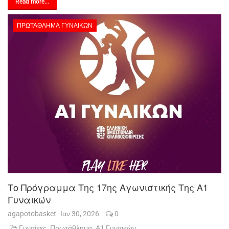
Read more...
ΠΡΩΤΆΘΛΗΜΑ ΓΥΝΑΙΚΏΝ
Το Πρόγραμμα Της 17ης Αγωνιστικής Της Α1
Γυναικών
agapotobasket
Ιαν 30, 2026
0
Γυναίκες
Πρωτάθλημα
Α1 Γυναικών