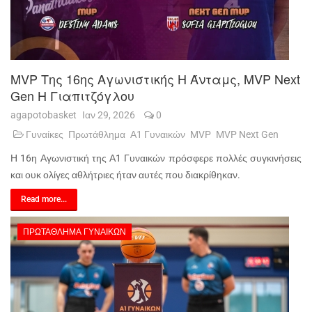
MVP Της 16ης Αγωνιστικής Η Άνταμς, MVP Next
Gen Η Γιαπιτζόγλου
agapotobasket
Ιαν 29, 2026
0
Γυναίκες
Πρωτάθλημα
Α1 Γυναικών
MVP
MVP Next Gen
Η 16η Αγωνιστική της Α1 Γυναικών πρόσφερε πολλές συγκινήσεις
και ουκ ολίγες αθλήτριες ήταν αυτές που διακρίθηκαν.
Read more...
ΠΡΩΤΆΘΛΗΜΑ ΓΥΝΑΙΚΏΝ