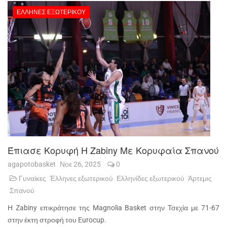
ΈΛΛΗΝΕΣ ΕΞΩΤΕΡΙΚΟΎ
Έπιασε Κορυφή Η Zabiny Με Κορυφαία Σπανού
agapotobasket
Νοε 26, 2025
0
Γυναίκες
Έλληνες εξωτερικού
Ελληνίδες εξωτερικού
Άρτεμις
Σπανού
Η Zabiny επικράτησε της Magnolia Basket στην Τσεχία με 71-67
στην έκτη στροφή του Eurocup.