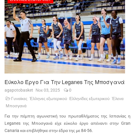
Εύκολο Έργο Για Την Leganes Της Μποσγανά
agapotobasket
Νοε 03, 2025
0
Γυναίκες
Έλληνες εξωτερικού
Ελληνίδες εξωτερικού
Έλενα
Μποσγανά
Για την πέμπτη αγωνιστική του πρωταθλήματος της Ισπανίας η
Leganes της Μποσγανά είχε εύκολο έργο απέναντι στην Gran
Canaria και επιβλήθηκε στην έδρα της με 84-56.