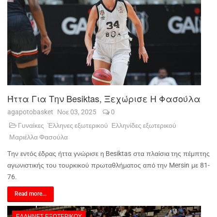
Ήττα Για Την Besiktas, Ξεχώρισε Η Φασούλα
agapotobasket
Νοε 03, 2025
0
Γυναίκες
Έλληνες εξωτερικού
Ελληνίδες εξωτερικού
Μαριέλλα Φασούλα
Την εντός έδρας ήττα γνώρισε η Besiktas στα πλαίσια της πέμπτης
αγωνιστικής του τουρκικού πρωταθλήματος από την Mersin με 81-
76.
Read more...
ΈΛΛΗΝΕΣ ΕΞΩΤΕΡΙΚΟΎ