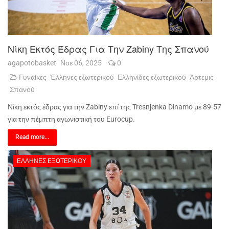
Νίκη Εκτός Έδρας Για Την Zabiny Της Σπανού
agapotobasket
Νοε 06, 2025
0
Γυναίκες
Έλληνες εξωτερικού
Ελληνίδες εξωτερικού
Άρτεμις
Σπανού
Νίκη εκτός έδρας για την Zabiny επί της Tresnjenka Dinamo με 89-57
για την πέμπτη αγωνιστική του Eurocup.
Read more...
ΈΛΛΗΝΕΣ ΕΞΩΤΕΡΙΚΟΎ