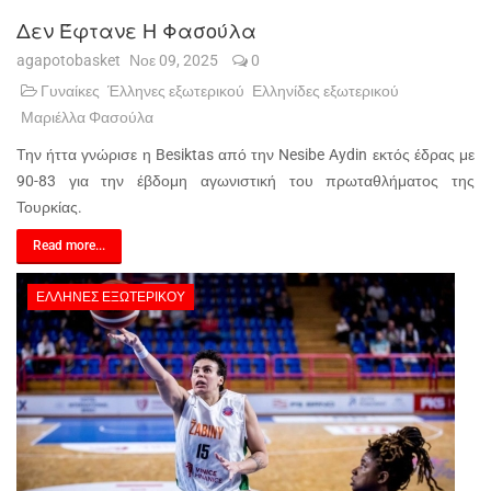
Δεν Έφτανε Η Φασούλα
agapotobasket
Νοε 09, 2025
0
Γυναίκες
Έλληνες εξωτερικού
Ελληνίδες εξωτερικού
Μαριέλλα Φασούλα
Την ήττα γνώρισε η Besiktas από την Nesibe Aydin εκτός έδρας με
90-83 για την έβδομη αγωνιστική του πρωταθλήματος της
Τουρκίας.
Read more...
ΈΛΛΗΝΕΣ ΕΞΩΤΕΡΙΚΟΎ