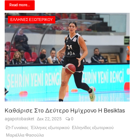
Read more...
ΈΛΛΗΝΕΣ ΕΞΩΤΕΡΙΚΟΎ
Καθάρισε Στο Δεύτερο Ημίχρονο Η Besiktas
agapotobasket
Δεκ 22, 2025
0
Γυναίκες
Έλληνες εξωτερικού
Ελληνίδες εξωτερικού
Μαριέλλα Φασούλα