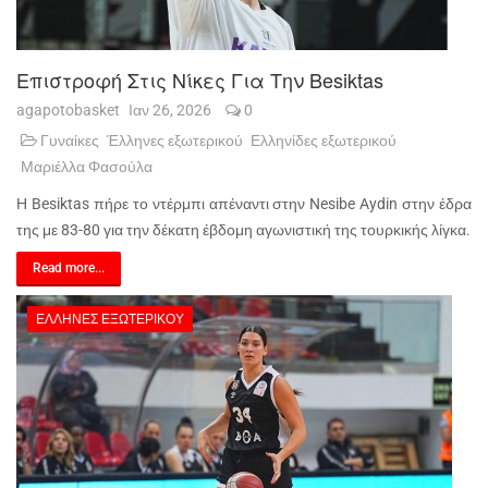
Επιστροφή Στις Νίκες Για Την Besiktas
agapotobasket
Ιαν 26, 2026
0
Γυναίκες
Έλληνες εξωτερικού
Ελληνίδες εξωτερικού
Μαριέλλα Φασούλα
Η Besiktas πήρε το ντέρμπι απέναντι στην Nesibe Aydin στην έδρα
της με 83-80 για την δέκατη έβδομη αγωνιστική της τουρκικής λίγκα.
Read more...
ΈΛΛΗΝΕΣ ΕΞΩΤΕΡΙΚΟΎ