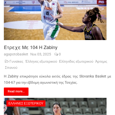
Έτρεχε Με 104 Η Zabiny
agapotobasket
Νοε 03, 2025
0
Γυναίκες
Έλληνες εξωτερικού
Ελληνίδες εξωτερικού
Άρτεμις
Σπανού
Η Zabiny επικράτησε εύκολα εκτός έδρας της Slovanka Basket με
104-67 για την έβδομη αγωνιστική της Τσεχίας.
Read more...
ΈΛΛΗΝΕΣ ΕΞΩΤΕΡΙΚΟΎ