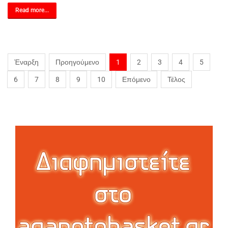
Read more...
Έναρξη
Προηγούμενο
1
2
3
4
5
6
7
8
9
10
Επόμενο
Τέλος