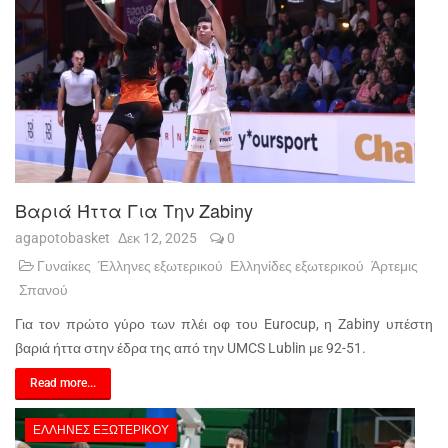
Βαριά Ήττα Για Την Zabiny
agapotobasket
Δεκ 12, 2025
0
Γυναίκες
Έλληνες εξωτερικού
Ελληνίδες εξωτερικού
Άρτεμις
Σπανού
Για τον πρώτο γύρο των πλέι οφ του Eurocup, η Zabiny υπέστη
βαριά ήττα στην έδρα της από την UMCS Lublin με 92-51.
Read more...
ΈΛΛΗΝΕΣ ΕΞΩΤΕΡΙΚΟΎ