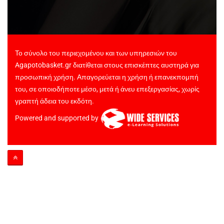
Το σύνολο του περιεχομένου και των υπηρεσιών του
Agapotobasket.gr διατίθεται στους επισκέπτες αυστηρά για
προσωπική χρήση. Απαγορεύεται η χρήση ή επανεκπομπή
του, σε οποιοδήποτε μέσο, μετά ή άνευ επεξεργασίας, χωρίς
γραπτή άδεια του εκδότη.
Powered and supported by