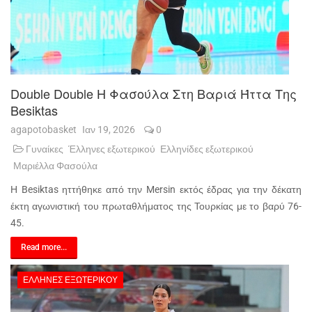
Double Double Η Φασούλα Στη Βαριά Ήττα Της
Besiktas
agapotobasket
Ιαν 19, 2026
0
Γυναίκες
Έλληνες εξωτερικού
Ελληνίδες εξωτερικού
Μαριέλλα Φασούλα
Η Besiktas ηττήθηκε από την Mersin εκτός έδρας για την δέκατη
έκτη αγωνιστική του πρωταθλήματος της Τουρκίας με το βαρύ 76-
45.
Read more...
ΈΛΛΗΝΕΣ ΕΞΩΤΕΡΙΚΟΎ