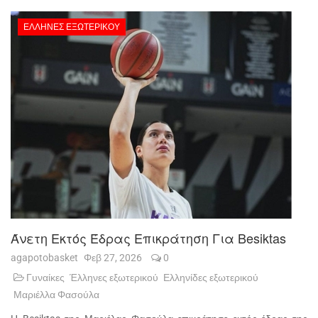
ΈΛΛΗΝΕΣ ΕΞΩΤΕΡΙΚΟΎ
Άνετη Εκτός Έδρας Επικράτηση Για Besiktas
agapotobasket
Φεβ 27, 2026
0
Γυναίκες
Έλληνες εξωτερικού
Ελληνίδες εξωτερικού
Μαριέλλα Φασούλα