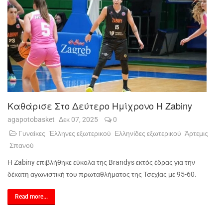
Καθάρισε Στο Δεύτερο Ημίχρονο Η Zabiny
agapotobasket
Δεκ 07, 2025
0
Γυναίκες
Έλληνες εξωτερικού
Ελληνίδες εξωτερικού
Άρτεμις
Σπανού
Η Zabiny επιβλήθηκε εύκολα της Brandys εκτός έδρας για την
δέκατη αγωνιστική του πρωταθλήματος της Τσεχίας με 95-60.
Read more...