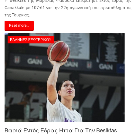
Η Besiktas της Μαριέλας Φασούλα επικράτησε εκτός έδρας της
Canakkale με 107-61 για την 22η αγωνιστική του πρωταθλήματος
της Τουρκίας.
Read more...
ΈΛΛΗΝΕΣ ΕΞΩΤΕΡΙΚΟΎ
Βαριά Εντός Έδρας Ήττα Για Την Besiktas