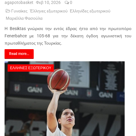
agapotobasket
Φεβ 10, 2026
0
Γυναίκες
Έλληνες εξωτερικού
Ελληνίδες εξωτερικού
Μαριέλλα Φασούλα
Η Besiktas γνώρισε την εντός έδρας ήττα από την πρωτοπόρο
Fenerbahce με 105-68 για την δέκατη όγδοη αγωνιστική του
πρωταθλήματος της Τουρκίας.
Read more...
ΈΛΛΗΝΕΣ ΕΞΩΤΕΡΙΚΟΎ