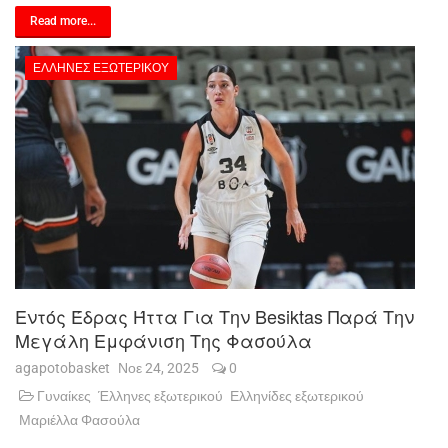
Read more...
ΈΛΛΗΝΕΣ ΕΞΩΤΕΡΙΚΟΎ
Εντός Έδρας Ήττα Για Την Besiktas Παρά Την
Μεγάλη Εμφάνιση Της Φασούλα
agapotobasket
Νοε 24, 2025
0
Γυναίκες
Έλληνες εξωτερικού
Ελληνίδες εξωτερικού
Μαριέλλα Φασούλα