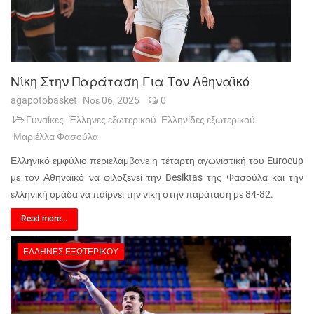
Νίκη Στην Παράταση Για Τον Αθηναϊκό
agapotobasket
Νοε 06, 2025
0
Γυναίκες
Έλληνες εξωτερικού
Ελληνίδες εξωτερικού
Μαριέλλα Φασούλα
Ελληνικό εμφύλιο περιελάμβανε η τέταρτη αγωνιστική του Eurocup
με τον Αθηναϊκό να φιλοξενεί την Besiktas της Φασούλα και την
ελληνική ομάδα να παίρνει την νίκη στην παράταση με 84-82.
Read more...
ΈΛΛΗΝΕΣ ΕΞΩΤΕΡΙΚΟΎ