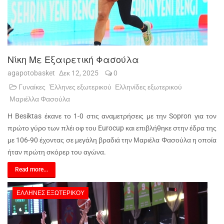
Νίκη Με Εξαιρετική Φασούλα
agapotobasket
Δεκ 12, 2025
0
Γυναίκες
Έλληνες εξωτερικού
Ελληνίδες εξωτερικού
Μαριέλλα Φασούλα
Η Besiktas έκανε το 1-0 στις αναμετρήσεις με την Sopron για τον
πρώτο γύρο των πλέι οφ του Eurocup και επιβλήθηκε στην έδρα της
με 106-90 έχοντας σε μεγάλη βραδιά την Μαριέλα Φασούλα η οποία
ήταν πρώτη σκόρερ του αγώνα.
Read more...
ΈΛΛΗΝΕΣ ΕΞΩΤΕΡΙΚΟΎ