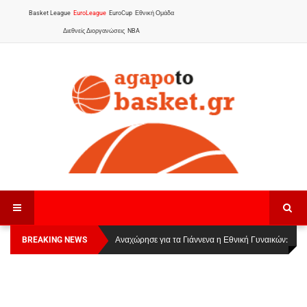
Basket League
EuroLeague
EuroCup
Εθνική Ομάδα
Διεθνείς Διοργανώσεις
NBA
BREAKING NEWS
Οι Πάνθηρες Καβάλας στην Women Basketball
Αναχώρησε για τα Γιάννενα η Εθνική Γυναικών
:
League 1