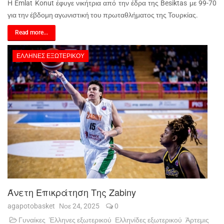
Η Emlat Konut έφυγε νικήτρια από την έδρα της Besiktas με 99-70
για την έβδομη αγωνιστική του πρωταθλήματος της Τουρκίας.
Read more...
ΈΛΛΗΝΕΣ ΕΞΩΤΕΡΙΚΟΎ
Άνετη Επικράτηση Της Zabiny
agapotobasket
Νοε 24, 2025
0
Γυναίκες
Έλληνες εξωτερικού
Ελληνίδες εξωτερικού
Άρτεμις