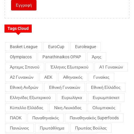
Tags Cloud
Basket League
EuroCup
Euroleague
Olympiacos
Panathinaikos OPAP
Άρης
Άρτεμις Σπανού
Έλληνες Εξωτερικού
Α1 Γυναικών
Α2 Γυναικών
ΑΕΚ
Αθηναικός
Γυναίκες
Εθνική Ανδρών
Εθνική Γυναικών
Εθνική Ελλάδος
Ελληνίδες Εξωτερικού
Ευρωλίγκα
Ευρωμπάσκετ
Κύπελλο Ελλάδας
Νίκη Λευκάδας
Ολυμπιακός
ΠΑΟΚ
Παναθηναϊκός
Παναθηναϊκός Superfoods
Πανιώνιος
Πρωτάθλημα
Πρωτέας Βούλας