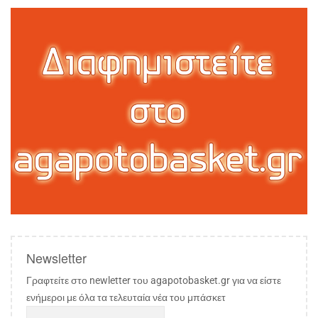
Newsletter
Γραφτείτε στο newletter του agapotobasket.gr για να είστε
ενήμεροι με όλα τα τελευταία νέα του μπάσκετ