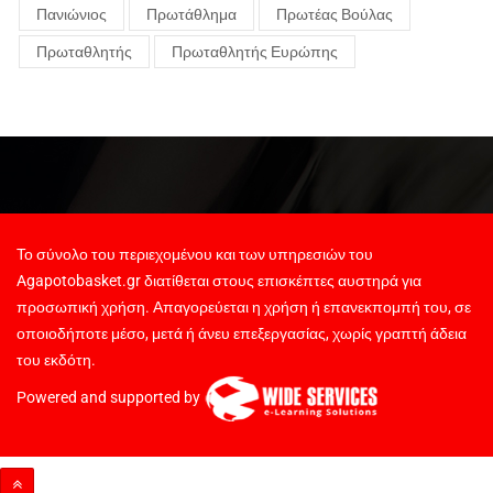
Πανιώνιος
Πρωτάθλημα
Πρωτέας Βούλας
Πρωταθλητής
Πρωταθλητής Ευρώπης
Το σύνολο του περιεχομένου και των υπηρεσιών του
Agapotobasket.gr διατίθεται στους επισκέπτες αυστηρά για
προσωπική χρήση. Απαγορεύεται η χρήση ή επανεκπομπή του, σε
οποιοδήποτε μέσο, μετά ή άνευ επεξεργασίας, χωρίς γραπτή άδεια
του εκδότη.
Powered and supported by