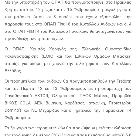
Με την υποστήριξη του ΟΠΑΠ θα πραγματοποιηθεί στο Ηράκλειο
Κρήτης από τις 12 μέχρι και τις 16 Φεβρουαρίου η μεγάλη γιορτή
του μπάσκετ όπου, οι 8 ομάδες που έχουν εξασφαλίσει την
παρουσία τους στο ΟΠΑΠ Final 8 του Κυπέλλου Ανδρών και οι 4
στο ΟΠΑΠ Final 4 του Κυπέλλου Γυναικών, θα ανταγωνιστούν για
την ανάδειξη των τροπαιούχων.
Ο ΟΠΑΠ, Χρυσός Χορηγός της Ελληνικής Ομοσπονδίας
Καλαθοσφαίρισης (ΕΟΚ) και των Εθνικών Ομάδων Μπάσκετ,
στηρίζει για ακόμη μια χρονιά την τελική φάση των Κυπέλλων
Ελλάδος.
Οι προημιτελικοί των ανδρών θα πραγματοποιηθούν την Τετάρτη
και την Πέμπτη 12 και 13 Φεβρουαρίου, με τη συμμετοχή των
Παναθηναϊκού AKTOR, Ολυμπιακού, ΠΑΟΚ Mateco, Προμηθέα
BIKOΣ COLA, ΑΕΚ Betsson, Καρδίτσας Ιαπωνική, Περιστερίου
Domino’s και ΝΕ Μεγαρίδας και οι ημιτελικοί την Παρασκευή 14
Φεβρουαρίου.
Τα ζευγάρια των προημιτελικών θα προκύψουν μετά την κλήρωση
της ερχόμενης Δευτέρας (20/1) για να πάρει κλειδάριθμο μεταξύ 5-8