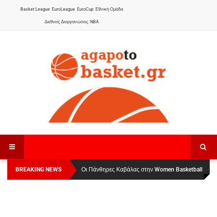
Basket League
EuroLeague
EuroCup
Εθνική Ομάδα
Διεθνείς Διοργανώσεις
NBA
BREAKING NEWS
Οι Πάνθηρες Καβάλας στην Women Basketball
Αναχώρησε για τα Γιάννενα η Εθνική Γυναικών
:
League 1