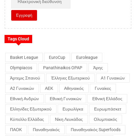
Tags Cloud
Basket League
EuroCup
Euroleague
Olympiacos
Panathinaikos OPAP
Άρης
Άρτεμις Σπανού
Έλληνες Εξωτερικού
Α1 Γυναικών
Α2 Γυναικών
ΑΕΚ
Αθηναικός
Γυναίκες
Εθνική Ανδρών
Εθνική Γυναικών
Εθνική Ελλάδος
Ελληνίδες Εξωτερικού
Ευρωλίγκα
Ευρωμπάσκετ
Κύπελλο Ελλάδας
Νίκη Λευκάδας
Ολυμπιακός
ΠΑΟΚ
Παναθηναϊκός
Παναθηναϊκός Superfoods