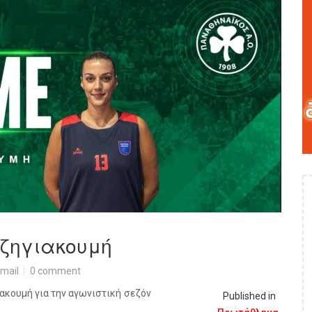
τζηγιακουμή
mail
0 comment
ιακουμή για την αγωνιστική σεζόν
Published in