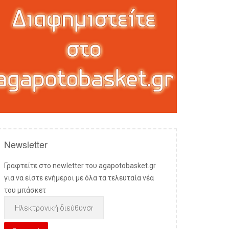
Newsletter
Γραφτείτε στο newletter του agapotobasket.gr
για να είστε ενήμεροι με όλα τα τελευταία νέα
του μπάσκετ