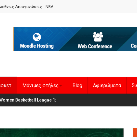
ιεθνείς Διοργανώσεις
NBA
άσκετ
Μόνιμες στήλες
Blog
Αφιερώματα
Συ
Women Basketball League 1
η Εθνική Γυναικών
: