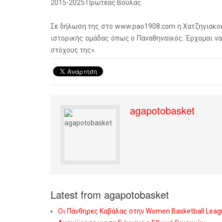
2015-2025 Πρωτέας Βούλας
Σε δήλωση της στο www.pao1908.com η Χατζηγιακου
ιστορικής ομάδας όπως ο Παναθηναϊκός. Έρχομαι ν
στόχους της».
agapotobasket
Latest from agapotobasket
Οι Πάνθηρες Καβάλας στην Women Basketball Leag