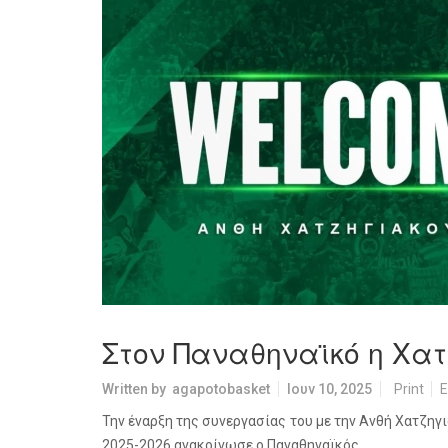
Στον Παναθηναϊκό η Χα
Written by
agapotobasket
Ιουν 10, 2025
Print
E
Την έναρξη της συνεργασίας του με την Ανθή Χατζηγ
2025-2026 ανακοίνωσε ο Παναθηναϊκός.