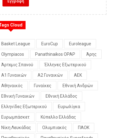
Tags Cloud
Basket League
EuroCup
Euroleague
Olympiacos
Panathinaikos OPAP
Άρης
Άρτεμις Σπανού
Έλληνες Εξωτερικού
Α1 Γυναικών
Α2 Γυναικών
ΑΕΚ
Αθηναικός
Γυναίκες
Εθνική Ανδρών
Εθνική Γυναικών
Εθνική Ελλάδος
Ελληνίδες Εξωτερικού
Ευρωλίγκα
Ευρωμπάσκετ
Κύπελλο Ελλάδας
Νίκη Λευκάδας
Ολυμπιακός
ΠΑΟΚ