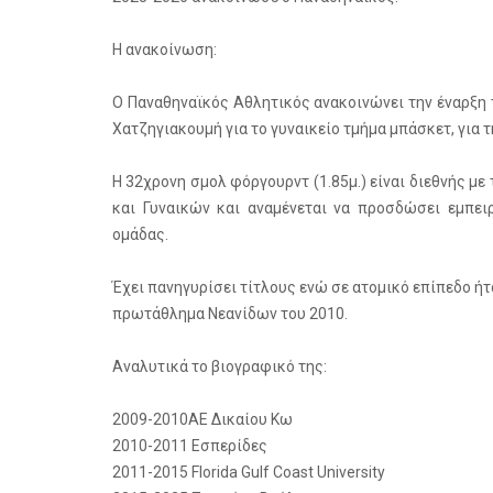
Η ανακοίνωση:
Ο Παναθηναϊκός Αθλητικός ανακοινώνει την έναρξη 
Χατζηγιακουμή για το γυναικείο τμήμα μπάσκετ, για 
Η 32χρονη σμολ φόργουρντ (1.85μ.) είναι διεθνής με 
και Γυναικών και αναμένεται να προσδώσει εμπει
ομάδας.
Έχει πανηγυρίσει τίτλους ενώ σε ατομικό επίπεδο ή
πρωτάθλημα Νεανίδων του 2010.
Αναλυτικά το βιογραφικό της:
2009-2010ΑΕ Δικαίου Κω
2010-2011 Εσπερίδες
2011-2015 Florida Gulf Coast University