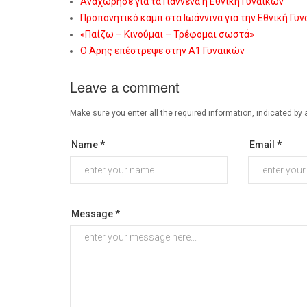
Αναχώρησε για τα Γιάννενα η Εθνική Γυναικών
Προπονητικό καμπ στα Ιωάννινα για την Εθνική Γυ
«Παίζω – Κινούμαι – Τρέφομαι σωστά»
Ο Άρης επέστρεψε στην Α1 Γυναικών
Leave a comment
Make sure you enter all the required information, indicated by 
Name *
Email *
Message *