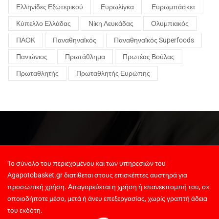
Ελληνίδες Εξωτερικού
Ευρωλίγκα
Ευρωμπάσκετ
Κύπελλο Ελλάδας
Νίκη Λευκάδας
Ολυμπιακός
ΠΑΟΚ
Παναθηναϊκός
Παναθηναϊκός Superfoods
Πανιώνιος
Πρωτάθλημα
Πρωτέας Βούλας
Πρωταθλητής
Πρωταθλητής Ευρώπης
Το σύνολο του περιεχομένου και των υπηρεσιών του
Agapotobasket.gr διατίθεται στους επισκέπτες αυστηρά για
προσωπική χρήση. Απαγορεύεται η χρήση ή επανεκπομπή του, σε
οποιοδήποτε μέσο, μετά ή άνευ επεξεργασίας, χωρίς γραπτή άδεια
του εκδότη.