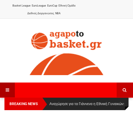
Basket League
EuroLeague
EuroCup
Εθνική Ομάδα
Διεθνείς Διοργανώσεις
NBA
BREAKING NEWS
Οι Πάνθηρες Καβάλας στην Women Basketball
Αναχώρησε για τα Γιάννενα η Εθνική Γυναικών
:
League 1