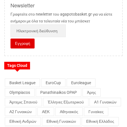
Newsletter
Γραφτείτε στο newletter του agapotobasket.gr για να είστε
ενήμεροι με όλα τα τελευταία νέα του μπάσκετ
Tags Cloud
Basket League
EuroCup
Euroleague
Olympiacos
Panathinaikos OPAP
Άρης
Άρτεμις Σπανού
Έλληνες Εξωτερικού
Α1 Γυναικών
Α2 Γυναικών
ΑΕΚ
Αθηναικός
Γυναίκες
Εθνική Ανδρών
Εθνική Γυναικών
Εθνική Ελλάδος