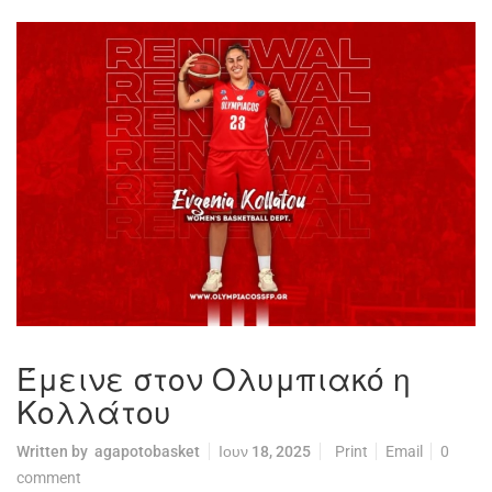
Έμεινε στον Ολυμπιακό η
Κολλάτου
Written by
agapotobasket
Ιουν 18, 2025
Print
Email
0
comment