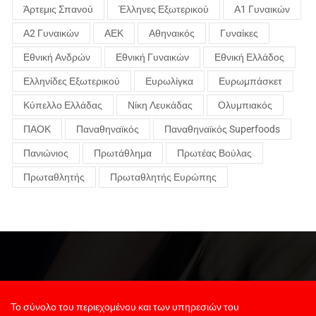
Άρτεμις Σπανού
Έλληνες Εξωτερικού
Α1 Γυναικών
Α2 Γυναικών
ΑΕΚ
Αθηναικός
Γυναίκες
Εθνική Ανδρών
Εθνική Γυναικών
Εθνική Ελλάδος
Ελληνίδες Εξωτερικού
Ευρωλίγκα
Ευρωμπάσκετ
Κύπελλο Ελλάδας
Νίκη Λευκάδας
Ολυμπιακός
ΠΑΟΚ
Παναθηναϊκός
Παναθηναϊκός Superfoods
Πανιώνιος
Πρωτάθλημα
Πρωτέας Βούλας
Πρωταθλητής
Πρωταθλητής Ευρώπης
Το σύνολο του περιεχομένου και των υπηρεσιών του