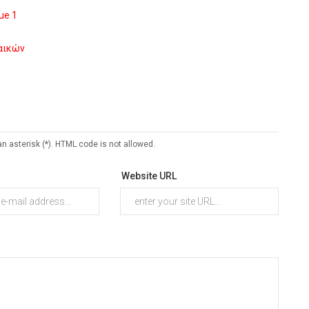
ue 1
ναικών
an asterisk (*). HTML code is not allowed.
Website URL