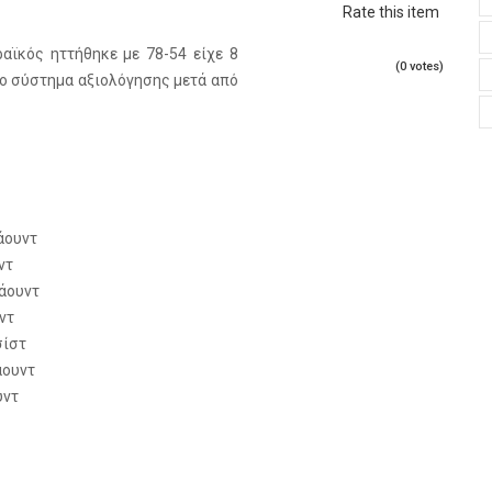
Rate this item
αϊκός ηττήθηκε με 78-54 είχε 8
(0 votes)
στο σύστημα αξιολόγησης μετά από
πάουντ
ντ
πάουντ
ντ
σίστ
άουντ
υντ