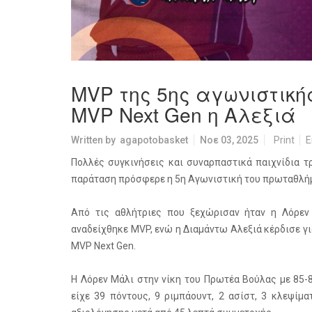
MVP της 5ης αγωνιστικής
MVP Next Gen η Αλεξιά
Written by
agapotobasket
Νοε 03, 2025
Print
E
Πολλές συγκινήσεις και συναρπαστικά παιχνίδια τ
παράταση πρόσφερε η 5η Αγωνιστική του πρωταθλήμ
Από τις αθλήτριες που ξεχώρισαν ήταν η Λόρε
αναδείχθηκε MVP, ενώ η Διαμάντω Αλεξιά κέρδισε γι
MVP Next Gen.
Η Λόρεν Μάλι στην νίκη του Πρωτέα Βούλας με 85-
είχε 39 πόντους, 9 ριμπάουντ, 2 ασίστ, 3 κλεψίμ