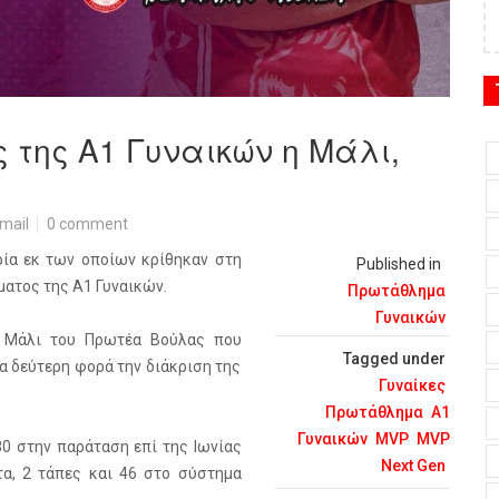
 της Α1 Γυναικών η Μάλι,
mail
0 comment
ρία εκ των οποίων κρίθηκαν στη
Published in
ατος της Α1 Γυναικών.
Πρωτάθλημα
Γυναικών
ν Μάλι του Πρωτέα Βούλας που
Tagged under
α δεύτερη φορά την διάκριση της
Γυναίκες
Πρωτάθλημα
Α1
Γυναικών
MVP
MVP
80 στην παράταση επί της Ιωνίας
Next Gen
ατα, 2 τάπες και 46 στο σύστημα