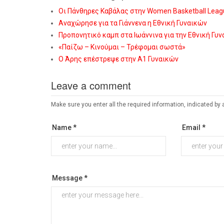
Οι Πάνθηρες Καβάλας στην Women Basketball Leag
Αναχώρησε για τα Γιάννενα η Εθνική Γυναικών
Προπονητικό καμπ στα Ιωάννινα για την Εθνική Γυ
«Παίζω – Κινούμαι – Τρέφομαι σωστά»
Ο Άρης επέστρεψε στην Α1 Γυναικών
Leave a comment
Make sure you enter all the required information, indicated by 
Name *
Email *
Message *