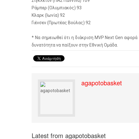
Σίγκλετον (ΠΑΣ Γιάννινα) 109
Ράμπερ (Ολυμπιακός) 93
Κλαρκ (Ιωνία) 92
Γιένσεν (Πρωτέας Βούλας) 92
* Να σημειωθεί ότι η διάκριση MVP Next Gen αφορά 
δυνατότητα να παίξουν στην Εθνική Ομάδα.
agapotobasket
Latest from agapotobasket