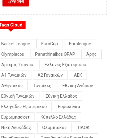
Tags Cloud
Basket League
EuroCup
Euroleague
Olympiacos
Panathinaikos OPAP
Άρης
Άρτεμις Σπανού
Έλληνες Εξωτερικού
Α1 Γυναικών
Α2 Γυναικών
ΑΕΚ
Αθηναικός
Γυναίκες
Εθνική Ανδρών
Εθνική Γυναικών
Εθνική Ελλάδος
Ελληνίδες Εξωτερικού
Ευρωλίγκα
Ευρωμπάσκετ
Κύπελλο Ελλάδας
Νίκη Λευκάδας
Ολυμπιακός
ΠΑΟΚ