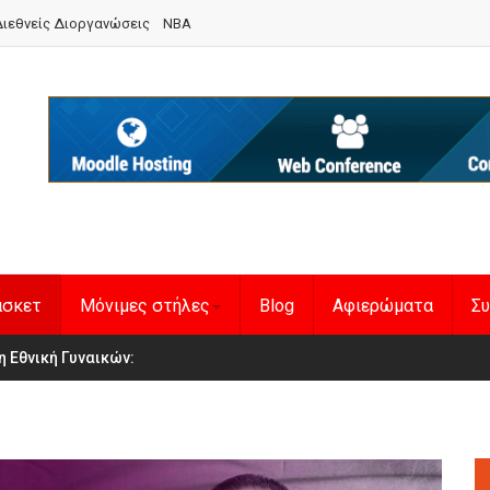
ιεθνείς Διοργανώσεις
NBA
άσκετ
Μόνιμες στήλες
Blog
Αφιερώματα
Συ
en Basketball League 1
η Εθνική Γυναικών
: