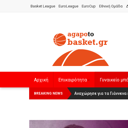
Basket League
EuroLeague
EuroCup
Εθνική Ομάδα
Δ
Αρχική
Επικαιρότητα
Γυναικείο μπ
Οι Πάνθηρες Καβάλας στην Wom
Αναχώρησε για τα Γιάννενα 
BREAKING NEWS