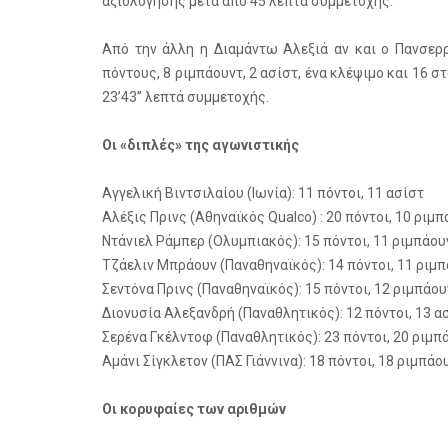
αξιολόγησης μετά από 45 λεπτά συμμετοχής.
Από την άλλη η Διαμάντω Αλεξιά αν και ο Πανσερρ
πόντους, 8 ριμπάουντ, 2 ασίστ, ένα κλέψιμο και 16 
23’43’’ λεπτά συμμετοχής.
Οι «διπλές» της αγωνιστικής
Αγγελική Βιντσιλαίου (Ιωνία): 11 πόντοι, 11 ασίστ
Αλέξις Πρινς (Αθηναϊκός Qualco) : 20 πόντοι, 10 ριμ
Ντάνιελ Ράμπερ (Ολυμπιακός): 15 πόντοι, 11 ριμπάου
Τζάελιν Μπράουν (Παναθηναϊκός): 14 πόντοι, 11 ριμ
Σεντόνα Πρινς (Παναθηναϊκός): 15 πόντοι, 12 ριμπάου
Διονυσία Αλεξανδρή (Παναθλητικός): 12 πόντοι, 13 α
Σερένα Γκέλντοφ (Παναθλητικός): 23 πόντοι, 20 ριμπ
Αμάνι Σίγκλετον (ΠΑΣ Γιάννινα): 18 πόντοι, 18 ριμπάο
Οι κορυφαίες των αριθμών