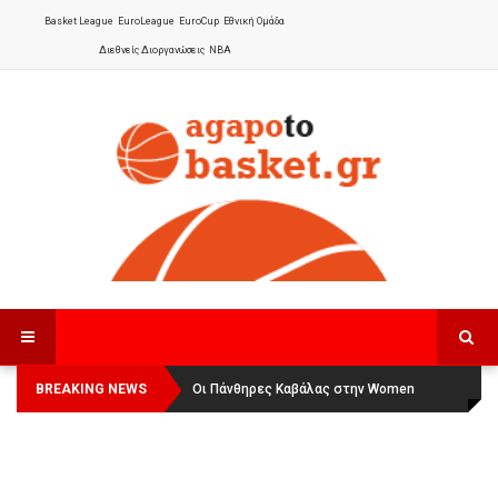
Basket League
EuroLeague
EuroCup
Εθνική Ομάδα
Διεθνείς Διοργανώσεις
NBA
BREAKING NEWS
Οι Πάνθηρες Καβάλας στην Women
Αναχώρησε για τα Γιάννενα η Εθνική
Basketball League 1
Γυναικών
: