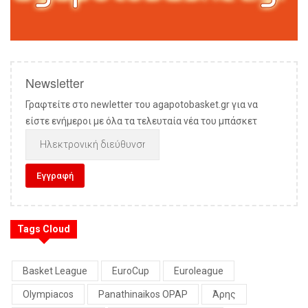
Newsletter
Γραφτείτε στο newletter του agapotobasket.gr για να
είστε ενήμεροι με όλα τα τελευταία νέα του μπάσκετ
Tags Cloud
Basket League
EuroCup
Euroleague
Olympiacos
Panathinaikos OPAP
Άρης