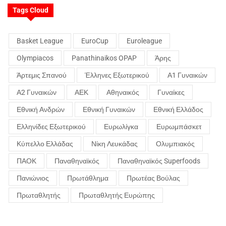
Tags Cloud
Basket League
EuroCup
Euroleague
Olympiacos
Panathinaikos OPAP
Άρης
Άρτεμις Σπανού
Έλληνες Εξωτερικού
Α1 Γυναικών
Α2 Γυναικών
ΑΕΚ
Αθηναικός
Γυναίκες
Εθνική Ανδρών
Εθνική Γυναικών
Εθνική Ελλάδος
Ελληνίδες Εξωτερικού
Ευρωλίγκα
Ευρωμπάσκετ
Κύπελλο Ελλάδας
Νίκη Λευκάδας
Ολυμπιακός
ΠΑΟΚ
Παναθηναϊκός
Παναθηναϊκός Superfoods
Πανιώνιος
Πρωτάθλημα
Πρωτέας Βούλας
Πρωταθλητής
Πρωταθλητής Ευρώπης