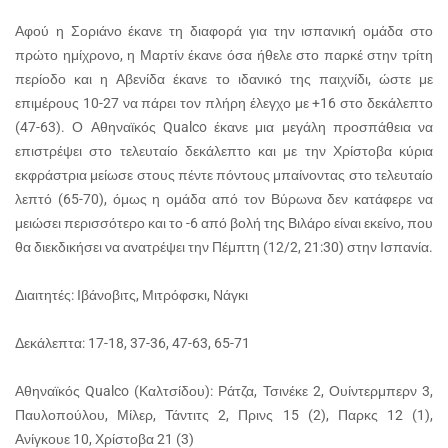
Αφού η Σοριάνο έκανε τη διαφορά για την ισπανική ομάδα στο
πρώτο ημίχρονο, η Μαρτίν έκανε όσα ήθελε στο παρκέ στην τρίτη
περίοδο και η Αβενίδα έκανε το ιδανικό της παιχνίδι, ώστε με
επιμέρους 10-27 να πάρει τον πλήρη έλεγχο με +16 στο δεκάλεπτο
(47-63). Ο Αθηναϊκός Qualco έκανε μια μεγάλη προσπάθεια να
επιστρέψει στο τελευταίο δεκάλεπτο και με την Χρίστοβα κύρια
εκφράστρια μείωσε στους πέντε πόντους μπαίνοντας στο τελευταίο
λεπτό (65-70), όμως η ομάδα από τον Βύρωνα δεν κατάφερε να
μειώσει περισσότερο και το -6 από βολή της Βιλάρο είναι εκείνο, που
θα διεκδικήσει να ανατρέψει την Πέμπτη (12/2, 21:30) στην Ισπανία.
Διαιτητές: Ιβάνοβιτς, Μιτρόφσκι, Νάγκι
Δεκάλεπτα: 17-18, 37-36, 47-63, 65-71
Αθηναϊκός Qualco (Καλτσίδου): Ράτζα, Τσινέκε 2, Ουίντερμπερν 3,
Παυλοπούλου, Μίλερ, Τάντιτς 2, Πρινς 15 (2), Παρκς 12 (1),
Ανίγκουε 10, Χρίστοβα 21 (3)