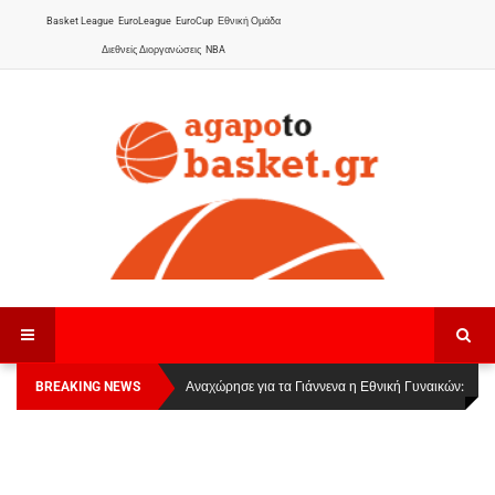
Basket League
EuroLeague
EuroCup
Εθνική Ομάδα
Διεθνείς Διοργανώσεις
NBA
BREAKING NEWS
Οι Πάνθηρες Καβάλας στην Women Basketball
Αναχώρησε για τα Γιάννενα η Εθνική Γυναικών
:
League 1