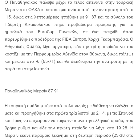
Ο Παναθηναϊκός πάλεψε μέχρι το τέλος απέναντι στην τουρκική
Μερσίν στο ΟΑΚΑ κι έφτασε μια ανάσα από την ανατροπή από το
-15, όμως στις λεπτομέρειες ηττήθηκε με 91-87 και το σύνολο του
Τζώρτζη Δικαιουλάκου πήρε προβάδισμα πρόκρισης για τα
ημιτελικά του EuroCup Γυναικών, σε ένα παιχνίδι όπου
παρευρέθηκε ο πρόεδρος της FIBA Europe, Χόρχε Γκαρμπαχόσα. Ο
Αθηναϊκός Qualco, λίγο αργότερα, είδε την τρίτη περίοδο να του
κοστίζει με την Περφουμερίας Αβενίδα στον Βύρωνα, όμως πάλεψε
και μείωσε στο -6 (65-71) και θα διεκδικήσει την ανατροπή με τη
σειρά του στην Ισπανία.
Παναθηναϊκός-Μερσίν 87-91
Η τουρκική ομάδα μπήκε από πολύ νωρίς με διάθεση να ελέγξει το
ματς και προηγήθηκε στα πρώτα τρία λεπτά με 2-14, με τις Σπανού
και Πρινς να επιχειρούν να «αφυπνίσουν» την ελληνική ομάδα, που
βρήκε ρυθμό και είδε την πρώτη περίοδο να λήγει στο 19-28. Η
Μερσίν έκανε παρόμοιο ξεκίνημα στη δεύτερη περίοδο (23-38 στο