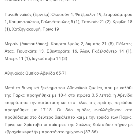
Παναθηναϊκός (Ερντέμ): Οκοσούν 4, Φιτζέραλντ 19, Σταμολάμπρου
1, Κουμαντσιώτου, Γαλανόπουλος 5 (1), Σπανούν 21 (2), Κριμίλη 18
(1), Χατζηγιακουμή, Πρινς 19
Μερσίν (Δικαιουλάκος): Κουρτουλμούς 2, Ακμπάς 21 (5), Γιάλτσιν,
Άτας, Γιουσκάιτε 13, Σβεντοράιτε 16, Άλεν, Γκιζελσόντερ 14 (1),
Μπερκ 11 (1), Ιαγκούποβα 14 (3)
Αθηναϊκός Qualco-Αβενίδα 65-71
Μετά το δυναμικό ξεκίνημα του Αθηναϊκού Qualco, που με καλάθι
της Παρκς προηγήθηκε με 10-4 στα πρώτα 3.5 λεπτά, η Αβενίδα
ισορρόπησε την κατάσταση και στο τέλος της πρώτης περιόδου
προηγήθηκε με 17-18. Οι δύο ομάδες εναλλάχθηκαν στο
προβάδισμα στο δεύτερο δεκάλεπτο και με την τριάδα των Παρκς,
Πρινς και Χρίστοβα οι παίκτριες της Στέλλας Καλτσίδου πήγαν με
«βραχεία κεφαλή» μπροστά στο ημίχρονο (37-36).