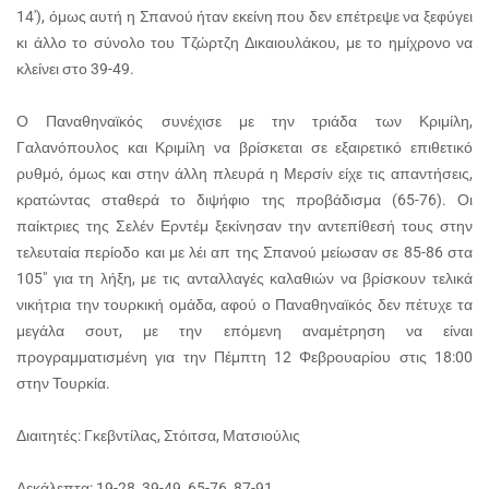
14′), όμως αυτή η Σπανού ήταν εκείνη που δεν επέτρεψε να ξεφύγει
κι άλλο το σύνολο του Τζώρτζη Δικαιουλάκου, με το ημίχρονο να
κλείνει στο 39-49.
Ο Παναθηναϊκός συνέχισε με την τριάδα των Κριμίλη,
Γαλανόπουλος και Κριμίλη να βρίσκεται σε εξαιρετικό επιθετικό
ρυθμό, όμως και στην άλλη πλευρά η Μερσίν είχε τις απαντήσεις,
κρατώντας σταθερά το διψήφιο της προβάδισμα (65-76). Οι
παίκτριες της Σελέν Ερντέμ ξεκίνησαν την αντεπίθεσή τους στην
τελευταία περίοδο και με λέι απ της Σπανού μείωσαν σε 85-86 στα
105″ για τη λήξη, με τις ανταλλαγές καλαθιών να βρίσκουν τελικά
νικήτρια την τουρκική ομάδα, αφού ο Παναθηναϊκός δεν πέτυχε τα
μεγάλα σουτ, με την επόμενη αναμέτρηση να είναι
προγραμματισμένη για την Πέμπτη 12 Φεβρουαρίου στις 18:00
στην Τουρκία.
Διαιτητές: Γκεβντίλας, Στόιτσα, Ματσιούλις
Δεκάλεπτα: 19-28, 39-49, 65-76, 87-91