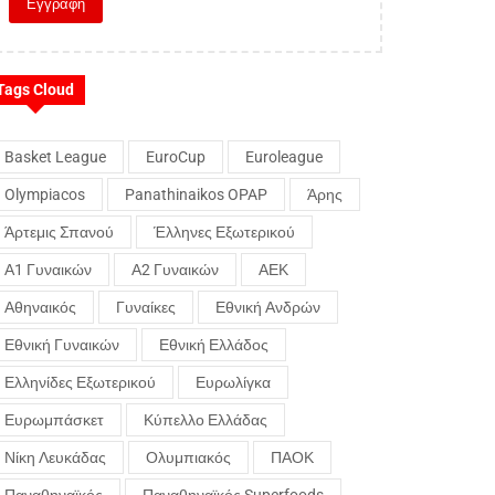
Tags Cloud
Basket League
EuroCup
Euroleague
Olympiacos
Panathinaikos OPAP
Άρης
Άρτεμις Σπανού
Έλληνες Εξωτερικού
Α1 Γυναικών
Α2 Γυναικών
ΑΕΚ
Αθηναικός
Γυναίκες
Εθνική Ανδρών
Εθνική Γυναικών
Εθνική Ελλάδος
Ελληνίδες Εξωτερικού
Ευρωλίγκα
Ευρωμπάσκετ
Κύπελλο Ελλάδας
Νίκη Λευκάδας
Ολυμπιακός
ΠΑΟΚ