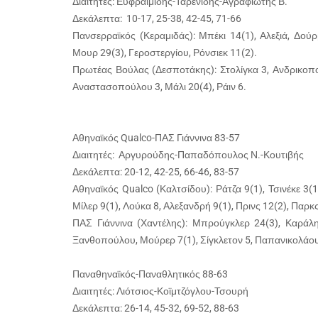
Διαιτητές: Ευφραιμίδης-Ταρενίδης-Αγραφιώτης Β.
Δεκάλεπτα: 10-17, 25-38, 42-45, 71-66
Πανσερραϊκός (Κεραμιδάς): Μπέκι 14(1), Αλεξιά, Δού
Μουρ 29(3), Γεροστεργίου, Ρόνσιεκ 11(2).
Πρωτέας Βούλας (Δεσποτάκης): Στολίγκα 3, Ανδρικοπού
Αναστασοπούλου 3, Μάλι 20(4), Ράιν 6.
Αθηναϊκός Qualco-ΠΑΣ Γιάννινα 83-57
Διαιτητές: Αργυρούδης-Παπαδόπουλος Ν.-Κουτιβής
Δεκάλεπτα: 20-12, 42-25, 66-46, 83-57
Αθηναϊκός Qualco (Καλτσίδου): Ράτζα 9(1), Τσινέκε 3(
Μίλερ 9(1), Λούκα 8, Αλεξανδρή 9(1), Πρινς 12(2), Παρκς
ΠΑΣ Γιάννινα (Χαντέλης): Μπρούγκλερ 24(3), Καράλη
Ξανθοπούλου, Μούρερ 7(1), Σίγκλετον 5, Παπανικολάο
Παναθηναϊκός-Παναθλητικός 88-63
Διαιτητές: Λιότσιος-Κοϊμτζόγλου-Τσουρή
Δεκάλεπτα: 26-14, 45-32, 69-52, 88-63