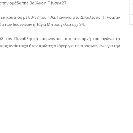
ια την ομάδα της Βούλας η Γιένσεν 27.
υ επικράτησε με 83-57 του ΠΑΣ Γιάννινα στο Δ.Καλτσάς. Η Ρόμπιν
μάδα των Ιωαννίνων η Τάγια Μπρούγκλερ είχε 24.
-63 τον Παναθλητικό παίρνοντας από την αρχή του αγώνα το
υς αντίστοιχα ήταν πρώτες σκόρερ για τις πράσινες, ενώ για την