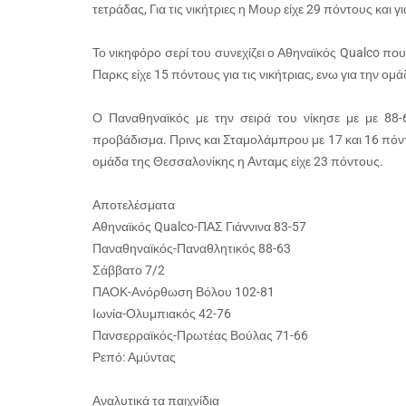
τετράδας, Για τις νικήτριες η Μουρ είχε 29 πόντους και γ
Το νικηφόρο σερί του συνεχίζει ο Αθηναϊκός Qualco πο
Παρκς είχε 15 πόντους για τις νικήτριας, ενω για την ο
Ο Παναθηναϊκός με την σειρά του νίκησε με με 88
προβάδισμα. Πρινς και Σταμολάμπρου με 17 και 16 πόντο
ομάδα της Θεσσαλονίκης η Ανταμς είχε 23 πόντους.
Αποτελέσματα
Αθηναϊκός Qualco-ΠΑΣ Γιάννινα 83-57
Παναθηναϊκός-Παναθλητικός 88-63
Σάββατο 7/2
ΠΑΟΚ-Ανόρθωση Βόλου 102-81
Ιωνία-Ολυμπιακός 42-76
Πανσερραϊκός-Πρωτέας Βούλας 71-66
Ρεπό: Αμύντας
Αναλυτικά τα παιχνίδια