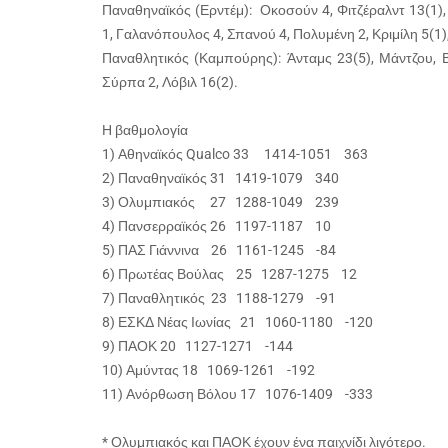
Παναθηναϊκός (Ερντέμ): Οκοσούν 4, Φιτζέραλντ 13(1
1, Γαλανόπουλος 4, Σπανού 4, Πολυμένη 2, Κριμίλη 5(1),
Παναθλητικός (Καμπούρης): Άνταμς 23(5), Μάντζου, Βί
Σύρπα 2, Λόβιλ 16(2).
Η βαθμολογία
1) Αθηναϊκός Qualco 33 1414-1051 363
2) Παναθηναϊκός 31 1419-1079 340
3) Ολυμπιακός 27 1288-1049 239
4) Πανσερραϊκός 26 1197-1187 10
5) ΠΑΣ Γιάννινα 26 1161-1245 -84
6) Πρωτέας Βούλας 25 1287-1275 12
7) Παναθλητικός 23 1188-1279 -91
8) ΕΣΚΔ Νέας Ιωνίας 21 1060-1180 -120
9) ΠΑΟΚ 20 1127-1271 -144
10) Αμύντας 18 1069-1261 -192
11) Ανόρθωση Βόλου 17 1076-1409 -333
* Ολυμπιακός και ΠΑΟΚ έχουν ένα παιχνίδι λιγότερο.