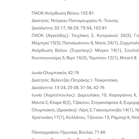
ΠΑΟΚ-Ανόρθωση Βόλου 102-81
Διαιτητές: Ντόγκας-Παπαγεωργίου Κ.-Τούσης
Δεκάλεπτα: 32-17, 56-29, 75-54, 102-81
ΠΑΟΚ (Αγγελίδης): Τσιχλάκη 2, Κυπριανού 20(3), Γου
Μέιμπρεϊ 15(3), Παπαϊωάννου 8, Μανίς 24(1), Ζορμπαλ
Ανόρθωση Βόλου (Στρατίκης): Μίνγκο 19(1), Σουλτάν
Κουτσουνούρη 5, Βερτ 16(3), Τόμπσον 12(1), Μπατλ 8.
Ιωνία-Ολυμπιακός 42-76
Διαιτητές: Βελέντζας-Πετράκης Ι.-Τσικριτσάκη
Δεκάλεπτα: 13-24, 25-38, 31-56, 42-76
Ιωνία (Χαριτόπουλος): Δαμουλάκη 10, Καραγιάννη 6,
Μαντά 2, Κλαρκ 8(2), Τζάκσον, Στογιανόφσκα 4, Ευμορ
Ολυμπιακός (Δρακάκη): Λέρη 2, Γιακούμπκοβα 14(1), Νι
Χριστινάκη 17(1), Κολλάτου, Τζόνσον 15, Ράμπερ 6, Ντά
Πανσερραϊκός-Πρωτέας Βούλας 71-66