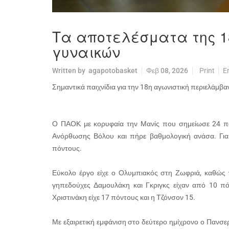
Τα αποτελέσματα της 18
γυναικών
Written by
agapotobasket
Φεβ 08, 2026
Print
E
Σημαντικά παιχνίδια για την 18η αγωνιστική περιελάμβ
Ο ΠΑΟΚ με κορυφαία την Μανίς που σημείωσε 24 πό
Ανόρθωσης Βόλου και πήρε βαθμολογική ανάσα. Για
πόντους.
Εύκολο έργο είχε ο Ολυμπιακός στη Ζωφριά, καθώς νί
γηπεδούχες Δαμουλάκη και Γκριγκς είχαν από 10 πόν
Χριστινάκη είχε 17 πόντους και η Τζόνσον 15.
Με εξαιρετική εμφάνιση στο δεύτερο ημίχρονο ο Πανσ