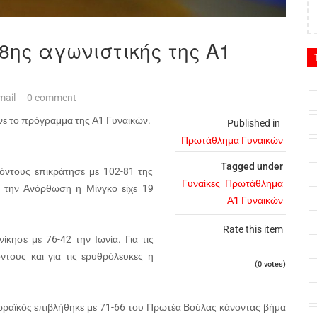
ης αγωνιστικής της Α1
mail
0 comment
ανε το πρόγραμμα της Α1 Γυναικών.
Published in
Πρωτάθλημα Γυναικών
Tagged under
ντους επικράτησε με 102-81 της
Γυναίκες
Πρωτάθλημα
 την Ανόρθωση η Μίνγκο είχε 19
Α1 Γυναικών
Rate this item
κησε με 76-42 την Ιωνία. Για τις
τους και για τις ερυθρόλευκες η
(0 votes)
ερραϊκός επιβλήθηκε με 71-66 του Πρωτέα Βούλας κάνοντας βήμα