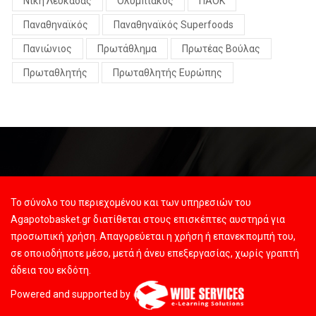
Νίκη Λευκάδας
Ολυμπιακός
ΠΑΟΚ
Παναθηναϊκός
Παναθηναϊκός Superfoods
Πανιώνιος
Πρωτάθλημα
Πρωτέας Βούλας
Πρωταθλητής
Πρωταθλητής Ευρώπης
Το σύνολο του περιεχομένου και των υπηρεσιών του
Agapotobasket.gr διατίθεται στους επισκέπτες αυστηρά για
προσωπική χρήση. Απαγορεύεται η χρήση ή επανεκπομπή του,
σε οποιοδήποτε μέσο, μετά ή άνευ επεξεργασίας, χωρίς γραπτή
άδεια του εκδότη.
Powered and supported by