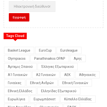
Tags Cloud
Basket League
EuroCup
Euroleague
Olympiacos
Panathinaikos OPAP
Άρης
Άρτεμις Σπανού
Έλληνες Εξωτερικού
Α1 Γυναικών
Α2 Γυναικών
ΑΕΚ
Αθηναικός
Γυναίκες
Εθνική Ανδρών
Εθνική Γυναικών
Εθνική Ελλάδος
Ελληνίδες Εξωτερικού
Ευρωλίγκα
Ευρωμπάσκετ
Κύπελλο Ελλάδας