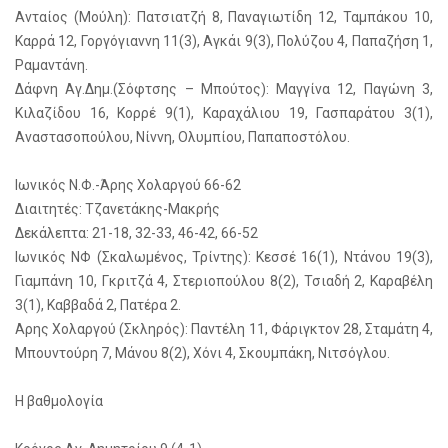
Ανταίος (Μούλη): Πατσιατζή 8, Παναγιωτίδη 12, Ταμπάκου 10,
Καρρά 12, Γοργόγιαννη 11(3), Αγκάι 9(3), Πολύζου 4, Παπαζήση 1,
Ραμαντάνη.
Δάφνη Αγ.Δημ.(Σόφτσης – Μπούτος): Μαγγίνα 12, Παγώνη 3,
Κιλαζίδου 16, Κορρέ 9(1), Καραχάλιου 19, Γασπαράτου 3(1),
Αναστασοπούλου, Νίννη, Ολυμπίου, Παπαποστόλου.
Ιωνικός Ν.Φ.-Άρης Χολαργού 66-62
Διαιτητές: Τζανετάκης-Μακρής
Δεκάλεπτα: 21-18, 32-33, 46-42, 66-52
Ιωνικός ΝΦ (Σκαλωμένος, Τρίντης): Κεσσέ 16(1), Ντάνου 19(3),
Γιαμπάνη 10, Γκριτζά 4, Στεριοπούλου 8(2), Τσιαδή 2, Καραβέλη
3(1), Καββαδά 2, Πατέρα 2.
Αρης Χολαργού (Σκληρός): Παντέλη 11, Φάριγκτον 28, Σταμάτη 4,
Μπουντούρη 7, Μάνου 8(2), Χόνι 4, Σκουμπάκη, Νιτσόγλου.
Η βαθμολογία