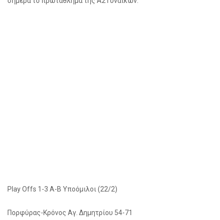
σήμερα το πρωτάθλημα της Α2 Γυναικών.
Play Offs 1-3 Α-Β Υποόμιλοι (22/2)
Πορφύρας-Κρόνος Αγ. Δημητρίου 54-71