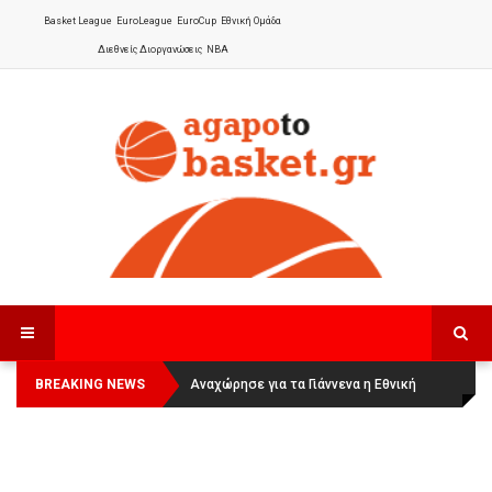
Basket League
EuroLeague
EuroCup
Εθνική Ομάδα
Διεθνείς Διοργανώσεις
NBA
BREAKING NEWS
Οι Πάνθηρες Καβάλας στην Women
Αναχώρησε για τα Γιάννενα η Εθνική
Basketball League 1
Γυναικών
: