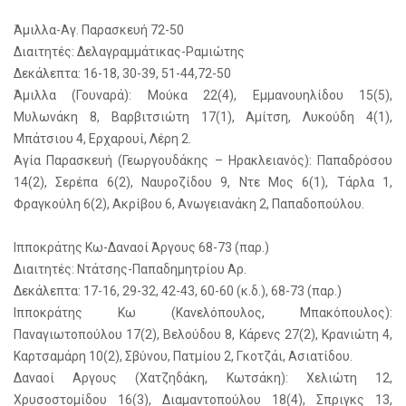
Άμιλλα-Αγ. Παρασκευή 72-50
Διαιτητές: Δελαγραμμάτικας-Ραμιώτης
Δεκάλεπτα: 16-18, 30-39, 51-44,72-50
Άμιλλα (Γουναρά): Μούκα 22(4), Εμμανουηλίδου 15(5),
Μυλωνάκη 8, Βαρβιτσιώτη 17(1), Αμίτση, Λυκούδη 4(1),
Μπάτσιου 4, Ερχαρουί, Λέρη 2.
Αγία Παρασκευή (Γεωργουδάκης – Ηρακλειανός): Παπαδρόσου
14(2), Σερέπα 6(2), Ναυροζίδου 9, Ντε Μος 6(1), Τάρλα 1,
Φραγκούλη 6(2), Ακρίβου 6, Ανωγειανάκη 2, Παπαδοπούλου.
Ιπποκράτης Κω-Δαναοί Άργους 68-73 (παρ.)
Διαιτητές: Ντάτσης-Παπαδημητρίου Αρ.
Δεκάλεπτα: 17-16, 29-32, 42-43, 60-60 (κ.δ.), 68-73 (παρ.)
Ιπποκράτης Κω (Κανελόπουλος, Μπακόπουλος):
Παναγιωτοπούλου 17(2), Βελούδου 8, Κάρενς 27(2), Κρανιώτη 4,
Καρτσαμάρη 10(2), Σβύνου, Πατμίου 2, Γκοτζάι, Ασιατίδου.
Δαναοί Αργους (Χατζηδάκη, Κωτσάκη): Χελιώτη 12,
Χρυσοστομίδου 16(3), Διαμαντοπούλου 18(4), Σπριγκς 13,