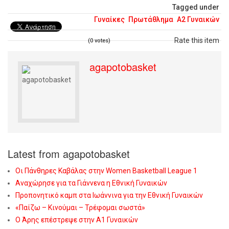
Tagged under
Γυναίκες
Πρωτάθλημα
Α2 Γυναικών
Rate this item
(0 votes)
agapotobasket
Latest from agapotobasket
Οι Πάνθηρες Καβάλας στην Women Basketball League 1
Αναχώρησε για τα Γιάννενα η Εθνική Γυναικών
Προπονητικό καμπ στα Ιωάννινα για την Εθνική Γυναικών
«Παίζω – Κινούμαι – Τρέφομαι σωστά»
Ο Άρης επέστρεψε στην Α1 Γυναικών