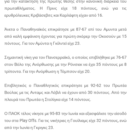
για την κατάκτηση της πρώτης θέσης στην κανονική διάρκεια του
πρωταθλήματος. Η Πρινς είχε 18 πόντους, ενώ για τις
ερυθρόλευκες Κριβάσεβιτς και Καρλάφτη είχαν από 16.
Άνετα ο Παναθηναϊκός επικράτησε με 87-67 επί του Αμυντα μετά
από καλή εμφάνιση έχοντας για πρώτη σκόρερ την Οκοσούν με 15
πόντους. Για τον Αμύντα η Γκίλντεϊ είχε 23.
Σημαντική νίκη για τον Πανσερραϊκό, ο οποίος επιβλήθηκε με 76-67
στον Βόλο της Ανόρθωσης με την Ρόνσιεκ να έχει 35 πόντους με 8
τρίποντα. Για την Ανόρθωση η Τόμπσον είχε 20.
Επιβλητικός ο Παναθλητικός επικράτησε με 92-62 του Πρωτέα
Βούλας με τις Ανταμς και Λόβιλ να έχουν από 30 πόντους. Από την
πλευρά του Πρωτέα η Στολίγκα είχε 14 πόντους.
Ο ΠΑΟΚ τέλος νίκησε με 95-83 την Ιωνία και εξασφάλισε την είσοδό
του στα Play Offs. Για τις νικήτριες η Γουίλιαμς είχε 32 πόντους, ενώ
από την Ιωνία η Γκριγκς 23.