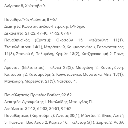
Ανίγκουε 8, Χρίστοβα 9.
Παναθηναϊκός-Αμύντας 87-67
Διαιτητές: Κωνσταντινίδου-Πετράκης Ι.-Ψύχας
Δεκάλεπτα: 21-22, 47-40, 74-52, 87-67
Παναθηναϊκός (Ερντέμ): Οκοσούν 15, Φιτζέραλντ 11(1),
Σταμολάμπρου 14(1), Μπράουν 9, Κουμαντσιώτου, Γαλανόπουλος
11(3), Σπανού 6, Πολυμένη, Κριμίλη 13(2), Χατζηγιακουμή 2, Πρινς
6.
Αμύντας (Βελτσίστας): Γκίλντεϊ 23(3), Μαργώνη 2, Κοντογιάννη,
Καπουρίτη 2, Κατσαμούρη 2, Κωνσταντινέα, Μουστάκα, Μπέι 13(1),
Μάγκλαρη, Μόρτενσεν 21(3), Νάτσκου 4.
Παναθλητικός-Πρωτέας Βούλας 92-62
Διαιτητές: Αγραφιώτης Ι.-Νικολαϊδης-Μπουγλός Π.
Δεκάλεπτα: 32-13, 62-33, 80-51, 92-62
Παναθλητικός (Καμπούρης): Άνταμς 30(1), Μάντζου 2, Βίγκα, Αυτζή
5, Παντώτη, Βασιλείου 2, Κάρτερ 16, Γκέλντοφ 5(1), Σύρπα 2, Λόβιλ