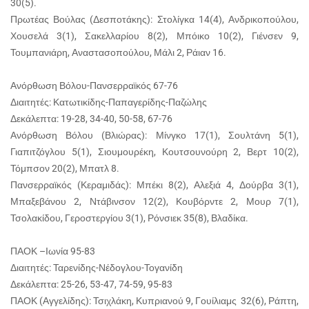
30(5).
Πρωτέας Βούλας (Δεσποτάκης): Στολίγκα 14(4), Ανδρικοπούλου,
Χουσελά 3(1), Σακελλαρίου 8(2), Μπόικο 10(2), Γιένσεν 9,
Τουμπανιάρη, Αναστασοπούλου, Μάλι 2, Ράιαν 16.
Ανόρθωση Βόλου-Πανσερραϊκός 67-76
Διαιτητές: Κατωτικίδης-Παπαγερίδης-Παζώλης
Δεκάλεπτα: 19-28, 34-40, 50-58, 67-76
Ανόρθωση Βόλου (Βλιώρας): Μίνγκο 17(1), Σουλτάνη 5(1),
Γιαπιτζόγλου 5(1), Σιουμουρέκη, Κουτσουνούρη 2, Βερτ 10(2),
Τόμπσον 20(2), Μπατλ 8.
Πανσερραϊκός (Κεραμιδάς): Μπέκι 8(2), Αλεξιά 4, Δούρβα 3(1),
Μπαξεβάνου 2, Ντάβινσον 12(2), Κουβόρντε 2, Μουρ 7(1),
Τσολακίδου, Γεροστεργίου 3(1), Ρόνσιεκ 35(8), Βλαδίκα.
ΠΑΟΚ –Ιωνία 95-83
Διαιτητές: Ταρενίδης-Νέδογλου-Τογανίδη
Δεκάλεπτα: 25-26, 53-47, 74-59, 95-83
ΠΑΟΚ (Αγγελίδης): Τσιχλάκη, Κυπριανού 9, Γουίλιαμς 32(6), Ράπτη,