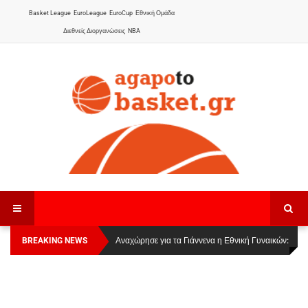
Basket League
EuroLeague
EuroCup
Εθνική Ομάδα
Διεθνείς Διοργανώσεις
NBA
BREAKING NEWS
Οι Πάνθηρες Καβάλας στην Women Basketball
Αναχώρησε για τα Γιάννενα η Εθνική Γυναικών
:
League 1