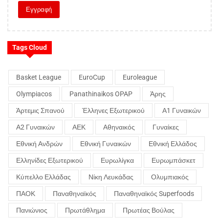
Tags Cloud
Basket League
EuroCup
Euroleague
Olympiacos
Panathinaikos OPAP
Άρης
Άρτεμις Σπανού
Έλληνες Εξωτερικού
Α1 Γυναικών
Α2 Γυναικών
ΑΕΚ
Αθηναικός
Γυναίκες
Εθνική Ανδρών
Εθνική Γυναικών
Εθνική Ελλάδος
Ελληνίδες Εξωτερικού
Ευρωλίγκα
Ευρωμπάσκετ
Κύπελλο Ελλάδας
Νίκη Λευκάδας
Ολυμπιακός
ΠΑΟΚ
Παναθηναϊκός
Παναθηναϊκός Superfoods
Πανιώνιος
Πρωτάθλημα
Πρωτέας Βούλας