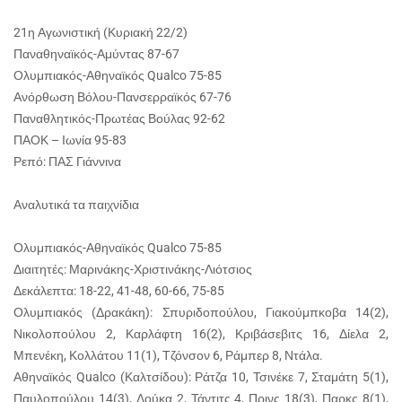
21η Αγωνιστική (Κυριακή 22/2)
Παναθηναϊκός-Αμύντας 87-67
Ολυμπιακός-Αθηναϊκός Qualco 75-85
Ανόρθωση Βόλου-Πανσερραϊκός 67-76
Παναθλητικός-Πρωτέας Βούλας 92-62
ΠΑΟΚ – Ιωνία 95-83
Ρεπό: ΠΑΣ Γιάννινα
Αναλυτικά τα παιχνίδια
Ολυμπιακός-Αθηναϊκός Qualco 75-85
Διαιτητές: Μαρινάκης-Χριστινάκης-Λιότσιος
Δεκάλεπτα: 18-22, 41-48, 60-66, 75-85
Ολυμπιακός (Δρακάκη): Σπυριδοπούλου, Γιακούμπκοβα 14(2),
Νικολοπούλου 2, Καρλάφτη 16(2), Κριβάσεβιτς 16, Δίελα 2,
Μπενέκη, Κολλάτου 11(1), Τζόνσον 6, Ράμπερ 8, Ντάλα.
Αθηναϊκός Qualco (Καλτσίδου): Ράτζα 10, Τσινέκε 7, Σταμάτη 5(1),
Παυλοπούλου 14(3), Λούκα 2, Τάντιτς 4, Πρινς 18(3), Παρκς 8(1),