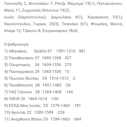
Γιαννούδη 2, Βιντσιλαίου 7, Ράτζα, Μέιμπρεϊ 15(1), Παπαϊωάννου,
Μανίς 11, Ζορμπαλά, Μπαντού 19(2).
Ιωνία (Χαριτόπουλος): Δαμουλάκη 9(1), Καραγιάννη 10(1),
Νικολοπούλου, Γκριγκς 23(5), Τσιανάκα 3(1), Φουράκη, Μαντά,
Κλαρκ 12, Τζάκσον 8, Στογιανόφσκα 18(4).
Η βαθμολογία
1) Αθηναϊκός Qualco 37 1591-1210 381
2) Παναθηναϊκός 37 1695-1268 427
3) Ολυμπιακός 34 1609-1336 273
4) Πανσερραϊκός 29 1345-1330 15
5) Πρωτέας Βούλας 29 1510-1512 -2
6) Παναθλητικός 28 1457-1483 -26
7) ΠΑΣ Γιάννινα 28 1264-1408 -144
8) ΠΑΟΚ 26 1464-1614 -150
9) ΕΣΚΔ Νέας Ιωνίας 25 1279-1460 -181
10) Αμύντας 22 1280-1509 -229
11) Ανόρθωση Βόλου 20 1299-1663 -364