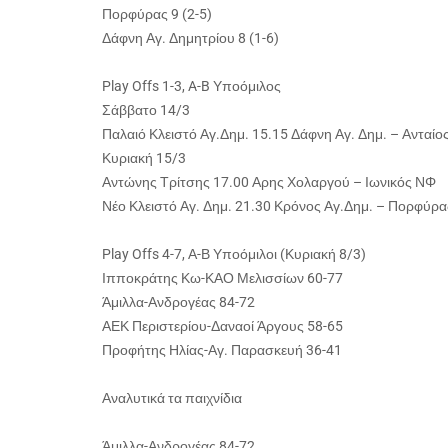
Πορφύρας 9 (2-5)
Δάφνη Αγ. Δημητρίου 8 (1-6)
Play Offs 1-3, A-B Υποόμιλος
Σάββατο 14/3
Παλαιό Κλειστό Αγ.Δημ. 15.15 Δάφνη Αγ. Δημ. – Ανταίο
Κυριακή 15/3
Αντώνης Τρίτσης 17.00 Αρης Χολαργού – Ιωνικός ΝΦ
Νέο Κλειστό Αγ. Δημ. 21.30 Κρόνος Αγ.Δημ. – Πορφύρα
Play Offs 4-7, Α-Β Υποόμιλοι (Κυριακή 8/3)
Ιπποκράτης Κω-ΚΑΟ Μελισσίων 60-77
Άμιλλα-Ανδρογέας 84-72
ΑΕΚ Περιστερίου-Δαναοί Άργους 58-65
Προφήτης Ηλίας-Αγ. Παρασκευή 36-41
Αναλυτικά τα παιχνίδια
Άμιλλα-Ανδρογέας 84-72