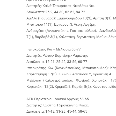
Διαιτητές: Χαϊνά-Τσουράπας-Νικολάου Νικ.
Δεκάλεπτα: 25-9, 44-30, 62-52, 84-72
Άμιλλα (Γουναρά): Εμμανουηλίδου 13(3), Αμίτση 3(1), 
Μπάτσιου 11(1), Ερχαρουί 3, Λέρη, Αυγέρη.
Ανδρογέας (Ανυφαντάκης, Γκοτσοπούλου): Δανδουλάκ
7(1), Βαρδαβά 3(1), Χαλεπάκη, Βεργιτσάκη, Μαθιουδάκη
Ιπποκράτης Κω – Μελίσσια 60-77
Διαιτητές: Ρώτας- Βομπίρης- Ραμιώτης
Δεκάλεπτα: 15-21, 25-42, 33-56, 60-77
Ιπποκράτης Κω (Κανενόπουλος, Μπακόπουλος): Κάρε
Καρτσαμάρη 17(3), Σβύνου, Ασιατίδου 2, Κρανιώτη 4.
Μελίσσια (Καλογερόπουλος, Φωτίου): Χρηστάκη 17(2
Κυριακάκη 12(2), Κριμιτζά 8, Κυρίδη 8(2), Κωνσταντινίδ
ΑΕΚ Περιστερίου-Δαναοί Άργους 58-65
Διαιτητές: Κωστής-Τζιμογιάννης-Φίλιας
Δεκάλεπτα: 14-12, 31-28, 45-44, 58-65