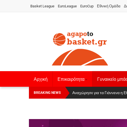
Basket League
EuroLeague
EuroCup
Εθνική Ομάδα
Δ
Αρχική
Επικαιρότητα
Γυναικείο μπά
Οι Πάνθηρες Καβάλας στην Women
Αναχώρησε για τα Γιάννενα η Ε
BREAKING NEWS