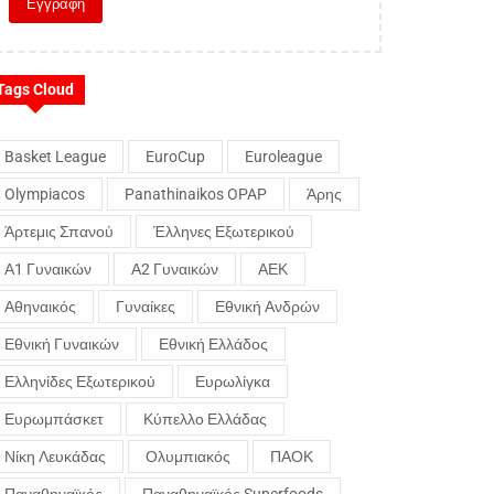
Tags Cloud
Basket League
EuroCup
Euroleague
Olympiacos
Panathinaikos OPAP
Άρης
Άρτεμις Σπανού
Έλληνες Εξωτερικού
Α1 Γυναικών
Α2 Γυναικών
ΑΕΚ
Αθηναικός
Γυναίκες
Εθνική Ανδρών
Εθνική Γυναικών
Εθνική Ελλάδος
Ελληνίδες Εξωτερικού
Ευρωλίγκα
Ευρωμπάσκετ
Κύπελλο Ελλάδας
Νίκη Λευκάδας
Ολυμπιακός
ΠΑΟΚ