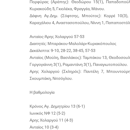
Πορφύρας (Αράπης): Θεοδώρου 15(1), Παπαδοπούλο
Κυριακούδη 5, Γκιολέκα, Φραγγέα, Μάνου.
Δάφνη Αγ.Δημ. (Σόφτσης, Μπούτος): Κορρέ 10(3), 
Καραχάλιου 4, Αναστασοπούλου, Νίννη 1, Παπαποστόλ
Ανταίος-Άρης Χολαργού 57-53
Διαιτητές: Μπαράκου-Μαλολάρι-Κυριακόπουλος
Δεκάλεπτα: 9-10, 28-22, 38-45, 57-53
Ανταίος (Μούλη, Βασιλάκος): Ταμπάκου 13, Θεοδοσουλάκ
Γοργογιάννη 3(1), Ραμαντάνη 3(1), Παναγιωτοπούλου.
Αρης Χολαργού (Σκληρός): Παντέλη 7, Μπουντούρη 
Σκουμπάκη, Νιτσόγλου.
Η βαθμολογία
Κρόνος Αγ. Δημητρίου 13 (6-1)
Ιωνικός ΝΦ 12 (5-2)
Αρης Χολαργού 11 (4-3)
Ανταίος 10 (3-4)