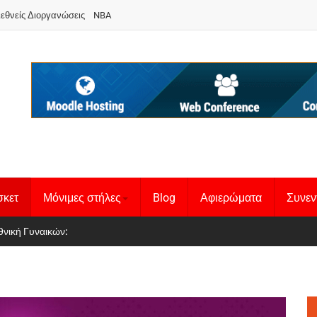
ιεθνείς Διοργανώσεις
NBA
σκετ
Μόνιμες στήλες
Blog
Αφιερώματα
Συνεν
 Basketball League 1
θνική Γυναικών
: