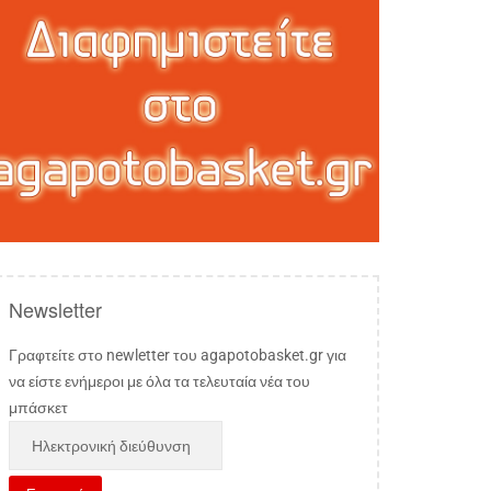
Newsletter
Γραφτείτε στο newletter του agapotobasket.gr για
να είστε ενήμεροι με όλα τα τελευταία νέα του
μπάσκετ