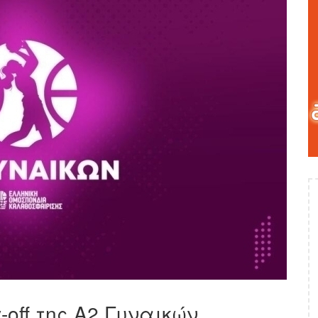
-off της Α2 Γυναικών