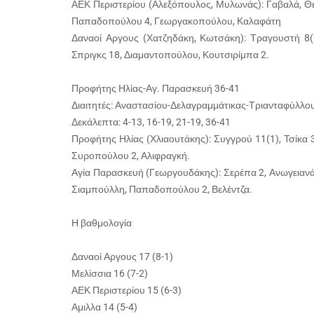
ΑΕΚ Περιστερίου (Αλεξόπουλος, Μυλωνάς): Γαβαλά, Θ
Παπαδοπούλου 4, Γεωργακοπούλου, Καλαφάτη
Δαναοί Αργους (Χατζηδάκη, Κωτσάκη): Τραγουστή 8(2
Σπριγκς 18, Διαμαντοπούλου, Κουτσιρίμπα 2.
Προφήτης Ηλίας-Αγ. Παρασκευή 36-41
Διαιτητές: Αναστασίου-Δελαγραμμάτικας-Τριανταφύλλο
Δεκάλεπτα: 4-13, 16-19, 21-19, 36-41
Προφήτης Ηλίας (Χλιαουτάκης): Συγγρού 11(1), Τσίκα 
Συροπούλου 2, Αλιφραγκή.
Αγία Παρασκευή (Γεωργουδάκης): Σερέπα 2, Ανωγειανά
Σιαμπούλλη, Παπαδοπούλου 2, Βελέντζα.
Η βαθμολογία
Δαναοί Αργους 17 (8-1)
Μελίσσια 16 (7-2)
ΑΕΚ Περιστερίου 15 (6-3)
Αμιλλα 14 (5-4)