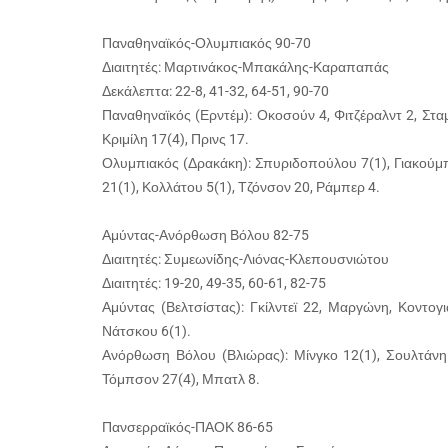
Παναθηναϊκός-Ολυμπιακός 90-70
Διαιτητές: Μαρτινάκος-Μπακάλης-Καραπαπάς
Δεκάλεπτα: 22-8, 41-32, 64-51, 90-70
Παναθηναϊκός (Ερντέμ): Οκοσούν 4, Φιτζέραλντ 2, Στ
Κριμίλη 17(4), Πρινς 17.
Ολυμπιακός (Δρακάκη): Σπυριδοπούλου 7(1), Γιακούμπκ
21(1), Κολλάτου 5(1), Τζόνσον 20, Ράμπερ 4.
Αμύντας-Ανόρθωση Βόλου 82-75
Διαιτητές: Συμεωνίδης-Λιόνας-Κλεπουσνιώτου
Διαιτητές: 19-20, 49-35, 60-61, 82-75
Αμύντας (Βελτσίστας): Γκίλντεϊ 22, Μαργώνη, Κοντογ
Νάτσκου 6(1).
Ανόρθωση Βόλου (Βλιώρας): Μίνγκο 12(1), Σουλτάνη 
Τόμπσον 27(4), Μπατλ 8.
Πανσερραϊκός-ΠΑΟΚ 86-65