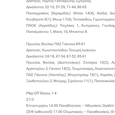
Διαιτητές: Λόρτος-Παπαγιώτης-Σμπρίνης
Δεκάλεπτα: 32-10, 57-29, 71-44, 86-65
Πανσερραϊκός (Κεραμιδάς): Μπέκι 14(4), Αλεξιά, Δ
Κουβόρντε 9(1), Μουρ 17(4), Τσολακίδου, Γεροστεργίου
ΠΑΟΚ (Αγγελίδης): Τσιχλάκη 1, Κυπριανού, Γουίλιαμ
Παπαϊωάννου 1, Μανίς 10, Μπαντού 8.
Πρωτέας Βούλας-ΠΑΣ Γιάννινα 85-61
Διαιτητές: Κωνσταντινίδου-Τσουρή-Ιωάννου
Δεκάλεπτα: 24-18, 47-34, 67-52, 85-61
Πρωτέας Βούλας (Δεσποτάκης): Στολίγκα 10(2), Αν
Αράπογλου 2, Γιένσεν 18(2), Τουμπανιάρη, Αναστασοπού
ΠΑΣ Γιάννινα (Χαντέλης): Μπρούγκλερ 18(1), Καράλη 2
Ξανθοπούλου 2, Μούρερ, Σίγκλετον 11(1), Παπανικολάο
Play Off Θέσεις 1-4
21/3
Επταπυργίου 14.00 Παναθλητικός – Αθηναϊκός Qualco 
ΣΕΦ (αίθουσα5) 17.00 Ολυμπιακός – Παναθηναϊκός (0-