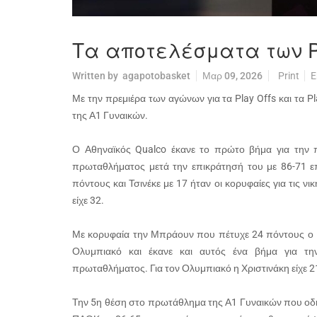
Τα αποτελέσματα των Pla
Written by
agapotobasket
Μαρ 09, 2026
Print
E
Με την πρεμιέρα των αγώνων για τα Play Offs και τα P
της Α1 Γυναικών.
Ο Αθηναϊκός Qualco έκανε το πρώτο βήμα για την 
πρωταθλήματος μετά την επικράτησή του με 86-71 επ
πόντους και Τσινέκε με 17 ήταν οι κορυφαίες για τις νι
είχε 32.
Με κορυφαία την Μπράουν που πέτυχε 24 πόντους ο Π
Ολυμπιακό και έκανε και αυτός ένα βήμα για τη
πρωταθλήματος. Για τον Ολυμπιακό η Χριστινάκη είχε 2
Την 5η θέση στο πρωτάθλημα της Α1 Γυναικών που οδηγ