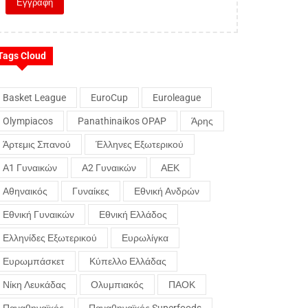
Tags Cloud
Basket League
EuroCup
Euroleague
Olympiacos
Panathinaikos OPAP
Άρης
Άρτεμις Σπανού
Έλληνες Εξωτερικού
Α1 Γυναικών
Α2 Γυναικών
ΑΕΚ
Αθηναικός
Γυναίκες
Εθνική Ανδρών
Εθνική Γυναικών
Εθνική Ελλάδος
Ελληνίδες Εξωτερικού
Ευρωλίγκα
Ευρωμπάσκετ
Κύπελλο Ελλάδας
Νίκη Λευκάδας
Ολυμπιακός
ΠΑΟΚ