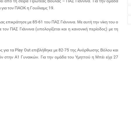
ει από τη σειρά Πρωτέας Βούλας – ΠΑΣ Γιάννινα. Για την ομάδα
για τον ΠΑΟΚ η Γουίλιαμς 19.
λας επικράτησε με 85-61 του ΠΑΣ Γιάννινα. Με αυτή την νίκη του ο
 τον ΠΑΣ Γιάννινα (υπολογίζεται και η κανονική περίοδος) με τη
 για τα Play Out επιβλήθηκε με 82-75 της Ανόρθωσης Βόλου και
εζόν στην Α1 Γυναικών. Για την ομάδα του Υμηττού η Μπέι είχε 27