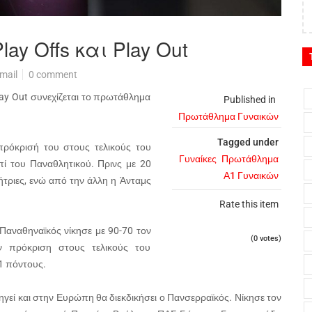
y Offs και Play Out
mail
0 comment
lay Out συνεχίζεται το πρωτάθλημα
Published in
Πρωτάθλημα Γυναικών
Tagged under
πρόκρισή του στους τελικούς του
Γυναίκες
Πρωτάθλημα
ί του Παναθλητικού. Πρινς με 20
Α1 Γυναικών
κήτριες, ενώ από την άλλη η Άνταμς
Rate this item
αναθηναϊκός νίκησε με 90-70 τον
(0 votes)
ν πρόκριση στους τελικούς του
1 πόντους.
εί και στην Ευρώπη θα διεκδικήσει ο Πανσερραϊκός. Νίκησε τον