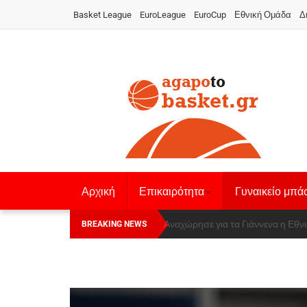
Basket League
EuroLeague
EuroCup
Εθνική Ομάδα
Δ
Αρχική
Επικαιρότητα
Γυναικείο μπά
Οι Πάνθηρες Καβάλας στην Women
Αναχώρησε για τα Γιάννενα η Ε
BREAKING NEWS