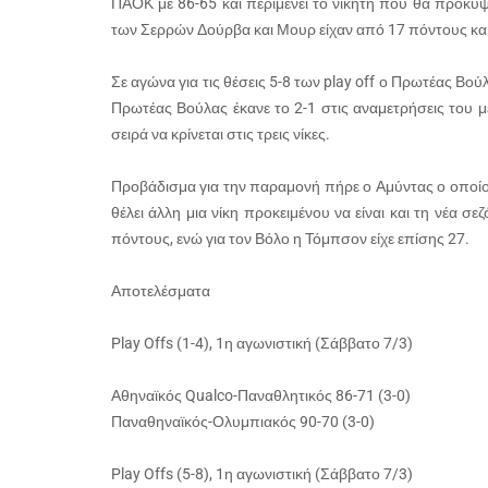
ΠΑΟΚ με 86-65 και περιμένει το νικητή που θα προκύψ
των Σερρών Δούρβα και Μουρ είχαν από 17 πόντους και 
Σε αγώνα για τις θέσεις 5-8 των play off ο Πρωτέας Βού
Πρωτέας Βούλας έκανε το 2-1 στις αναμετρήσεις του με
σειρά να κρίνεται στις τρεις νίκες.
Προβάδισμα για την παραμονή πήρε ο Αμύντας ο οποίος
θέλει άλλη μια νίκη προκειμένου να είναι και τη νέα σ
πόντους, ενώ για τον Βόλο η Τόμπσον είχε επίσης 27.
Αποτελέσματα
Play Offs (1-4), 1η αγωνιστική (Σάββατο 7/3)
Αθηναϊκός Qualco-Παναθλητικός 86-71 (3-0)
Παναθηναϊκός-Ολυμπιακός 90-70 (3-0)
Play Offs (5-8), 1η αγωνιστική (Σάββατο 7/3)