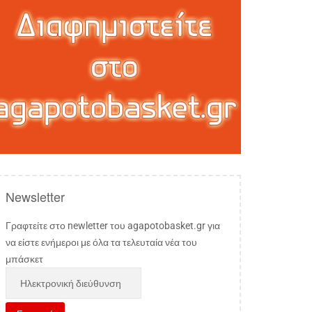
Newsletter
Γραφτείτε στο newletter του agapotobasket.gr για
να είστε ενήμεροι με όλα τα τελευταία νέα του
μπάσκετ