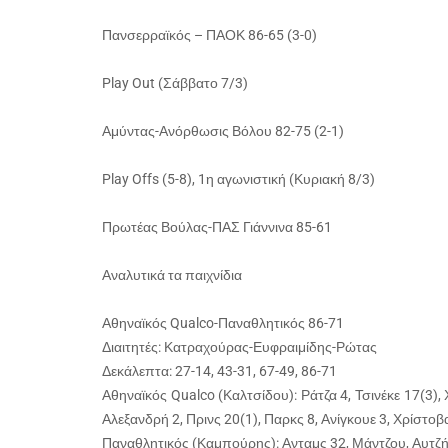
Πανσερραϊκός – ΠΑΟΚ 86-65 (3-0)
Play Out (Σάββατο 7/3)
Αμύντας-Ανόρθωσις Βόλου 82-75 (2-1)
Play Offs (5-8), 1η αγωνιστική (Κυριακή 8/3)
Πρωτέας Βούλας-ΠΑΣ Γιάννινα 85-61
Αναλυτικά τα παιχνίδια
Αθηναϊκός Qualco-Παναθλητικός 86-71
Διαιτητές: Κατραχούρας-Ευφραιμίδης-Ρώτας
Δεκάλεπτα: 27-14, 43-31, 67-49, 86-71
Αθηναϊκός Qualco (Καλτσίδου): Ράτζα 4, Τσινέκε 17(3),
Αλεξανδρή 2, Πρινς 20(1), Παρκς 8, Ανίγκουε 3, Χρίστοβ
Παναθλητικός (Καμπούρης): Ανταμς 32, Μάντζου, Αυτζή 1