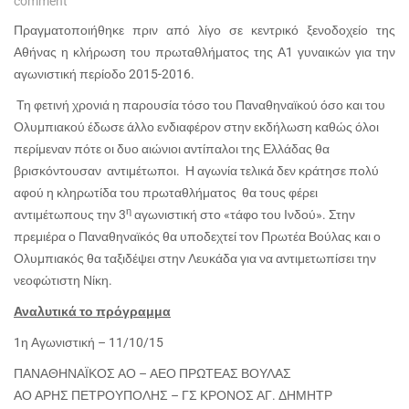
comment
Πραγματοποιήθηκε πριν από λίγο σε κεντρικό ξενοδοχείο της
Αθήνας η κλήρωση του πρωταθλήματος της Α1 γυναικών για την
αγωνιστική περίοδο 2015-2016.
Τη φετινή χρονιά η παρουσία τόσο του Παναθηναϊκού όσο και του
Ολυμπιακού έδωσε άλλο ενδιαφέρον στην εκδήλωση καθώς όλοι
περίμεναν πότε οι δυο αιώνιοι αντίπαλοι της Ελλάδας θα
βρισκόντουσαν αντιμέτωποι. Η αγωνία τελικά δεν κράτησε πολύ
αφού η κληρωτίδα του πρωταθλήματος θα τους φέρει
η
αντιμέτωπους την 3
αγωνιστική στο «τάφο του Ινδού». Στην
πρεμιέρα ο Παναθηναϊκός θα υποδεχτεί τον Πρωτέα Βούλας και ο
Ολυμπιακός θα ταξιδέψει στην Λευκάδα για να αντιμετωπίσει την
νεοφώτιστη Νίκη.
Αναλυτικά το πρόγραμμα
1η Αγωνιστική – 11/10/15
ΠΑΝΑΘΗΝΑΪΚΟΣ ΑΟ – ΑΕΟ ΠΡΩΤΕΑΣ ΒΟΥΛΑΣ
ΑΟ ΑΡΗΣ ΠΕΤΡΟΥΠΟΛΗΣ – ΓΣ ΚΡΟΝΟΣ ΑΓ. ΔΗΜΗΤΡ