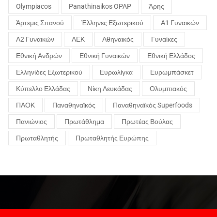
Olympiacos
Panathinaikos OPAP
Άρης
Άρτεμις Σπανού
Έλληνες Εξωτερικού
Α1 Γυναικών
Α2 Γυναικών
ΑΕΚ
Αθηναικός
Γυναίκες
Εθνική Ανδρών
Εθνική Γυναικών
Εθνική Ελλάδος
Ελληνίδες Εξωτερικού
Ευρωλίγκα
Ευρωμπάσκετ
Κύπελλο Ελλάδας
Νίκη Λευκάδας
Ολυμπιακός
ΠΑΟΚ
Παναθηναϊκός
Παναθηναϊκός Superfoods
Πανιώνιος
Πρωτάθλημα
Πρωτέας Βούλας
Πρωταθλητής
Πρωταθλητής Ευρώπης