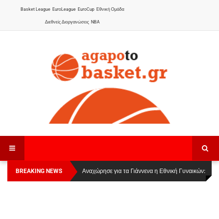
Basket League
EuroLeague
EuroCup
Εθνική Ομάδα
Διεθνείς Διοργανώσεις
NBA
BREAKING NEWS
Οι Πάνθηρες Καβάλας στην Women Basketball
Αναχώρησε για τα Γιάννενα η Εθνική Γυναικών
:
League 1