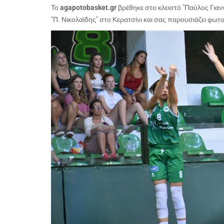
Το
agapotobasket.gr
βρέθηκε στο κλειστό "Παύλος Γιαν
"Π. Νικολαϊδης" στο Κερατσίνι και σας παρουσιάζει φωτ