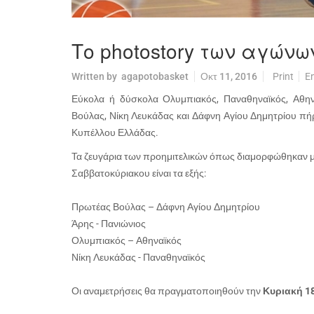
Το photostory των αγώνω
Written by
agapotobasket
Οκτ 11, 2016
Print
E
Εύκολα ή δύσκολα Ολυμπιακός, Παναθηναϊκός, Αθην
Βούλας, Νίκη Λευκάδας και Δάφνη Αγίου Δημητρίου πήρα
Κυπέλλου Ελλάδας.
Τα ζευγάρια των προημιτελικών όπως διαμορφώθηκαν με
Σαββατοκύριακου είναι τα εξής:
Πρωτέας Βούλας – Δάφνη Αγίου Δημητρίου
Άρης - Πανιώνιος
Ολυμπιακός – Αθηναϊκός
Νίκη Λευκάδας - Παναθηναϊκός
Οι αναμετρήσεις θα πραγματοποιηθούν την
Κυριακή 18