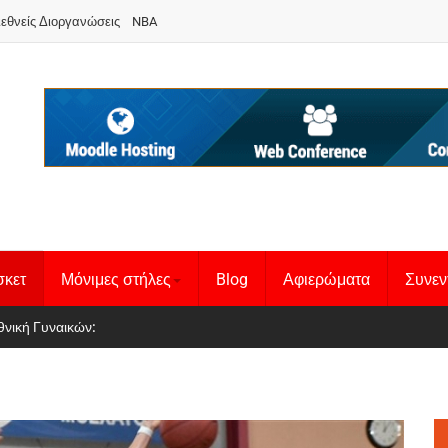
ιεθνείς Διοργανώσεις
NBA
σκετ
Μόνιμες στήλες
Blog
Αφιερώματα
Συνεν
 Basketball League 1
θνική Γυναικών
: