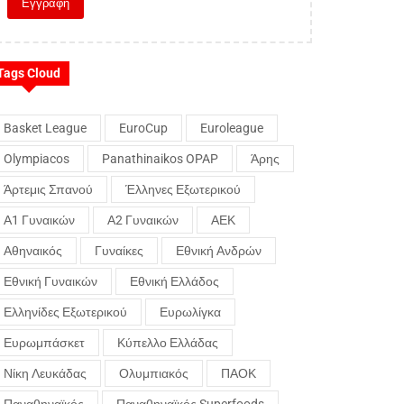
Tags Cloud
Basket League
EuroCup
Euroleague
Olympiacos
Panathinaikos OPAP
Άρης
Άρτεμις Σπανού
Έλληνες Εξωτερικού
Α1 Γυναικών
Α2 Γυναικών
ΑΕΚ
Αθηναικός
Γυναίκες
Εθνική Ανδρών
Εθνική Γυναικών
Εθνική Ελλάδος
Ελληνίδες Εξωτερικού
Ευρωλίγκα
Ευρωμπάσκετ
Κύπελλο Ελλάδας
Νίκη Λευκάδας
Ολυμπιακός
ΠΑΟΚ