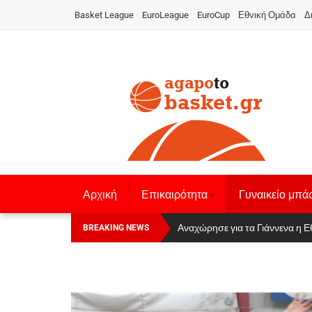
Basket League
EuroLeague
EuroCup
Εθνική Ομάδα
Δ
Αρχική
Επικαιρότητα
Γυναικείο μπά
Οι Πάνθηρες Καβάλας στην Women
Αναχώρησε για τα Γιάννενα η Ε
BREAKING NEWS