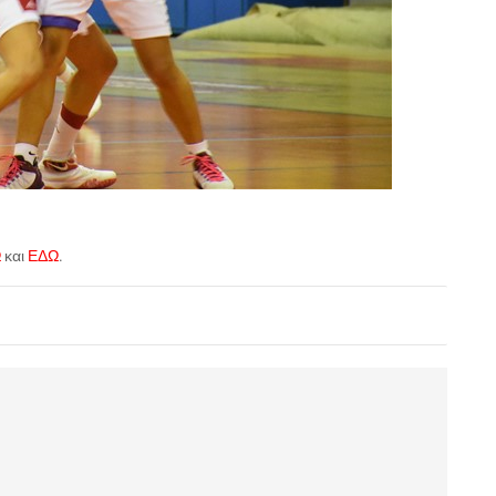
Ω
και
ΕΔΩ
.