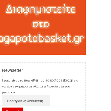
Newsletter
Γραφτείτε στο newletter του agapotobasket.gr για
να είστε ενήμεροι με όλα τα τελευταία νέα του
μπάσκετ