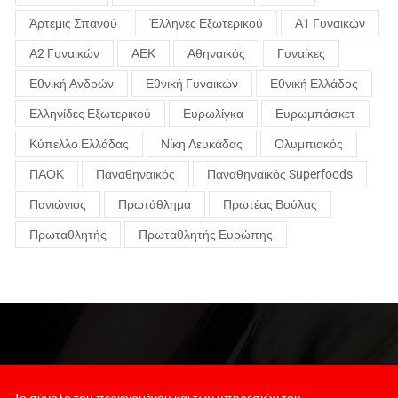
Άρτεμις Σπανού
Έλληνες Εξωτερικού
Α1 Γυναικών
Α2 Γυναικών
ΑΕΚ
Αθηναικός
Γυναίκες
Εθνική Ανδρών
Εθνική Γυναικών
Εθνική Ελλάδος
Ελληνίδες Εξωτερικού
Ευρωλίγκα
Ευρωμπάσκετ
Κύπελλο Ελλάδας
Νίκη Λευκάδας
Ολυμπιακός
ΠΑΟΚ
Παναθηναϊκός
Παναθηναϊκός Superfoods
Πανιώνιος
Πρωτάθλημα
Πρωτέας Βούλας
Πρωταθλητής
Πρωταθλητής Ευρώπης
Το σύνολο του περιεχομένου και των υπηρεσιών του