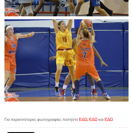
Για περισσότερες φωτογραφίες πατήστε
ΕΔΩ
,
ΕΔΩ
και
ΕΔΩ