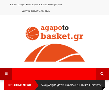
Basket League
EuroLeague
EuroCup
Εθνική Ομάδα
Διεθνείς Διοργανώσεις
NBA
BREAKING NEWS
Οι Πάνθηρες Καβάλας στην Women Basketball
Αναχώρησε για τα Γιάννενα η Εθνική Γυναικών
:
League 1