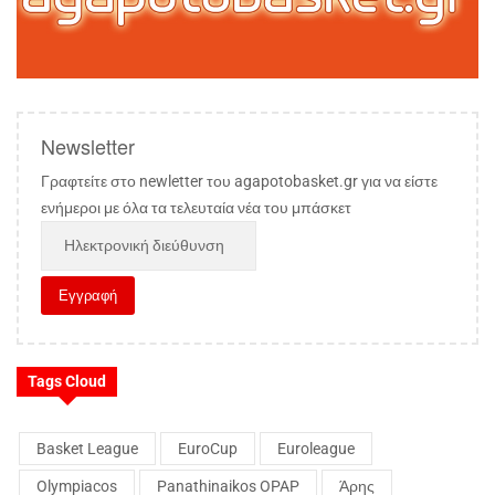
Newsletter
Γραφτείτε στο newletter του agapotobasket.gr για να είστε
ενήμεροι με όλα τα τελευταία νέα του μπάσκετ
Tags Cloud
Basket League
EuroCup
Euroleague
Olympiacos
Panathinaikos OPAP
Άρης