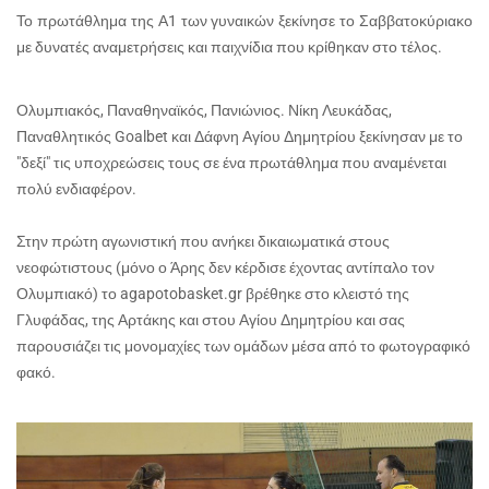
Το πρωτάθλημα της Α1 των γυναικών ξεκίνησε το Σαββατοκύριακο
με δυνατές αναμετρήσεις και παιχνίδια που κρίθηκαν στο τέλος.
Ολυμπιακός, Παναθηναϊκός, Πανιώνιος. Νίκη Λευκάδας,
Παναθλητικός Goalbet και Δάφνη Αγίου Δημητρίου ξεκίνησαν με το
"δεξί" τις υποχρεώσεις τους σε ένα πρωτάθλημα που αναμένεται
πολύ ενδιαφέρον.
Στην πρώτη αγωνιστική που ανήκει δικαιωματικά στους
νεοφώτιστους (μόνο ο Άρης δεν κέρδισε έχοντας αντίπαλο τον
Ολυμπιακό) το agapotobasket.gr βρέθηκε στο κλειστό της
Γλυφάδας, της Αρτάκης και στου Αγίου Δημητρίου και σας
παρουσιάζει τις μονομαχίες των ομάδων μέσα από το φωτογραφικό
φακό.