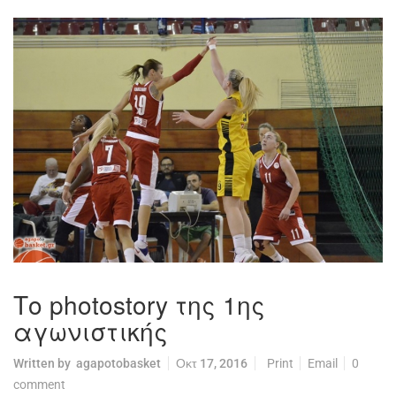
Το photostory της 1ης
αγωνιστικής
Written by
agapotobasket
Οκτ 17, 2016
Print
Email
0
comment