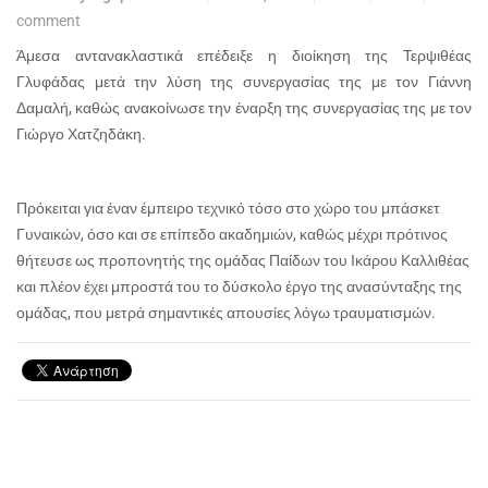
comment
Άμεσα αντανακλαστικά επέδειξε η διοίκηση της Τερψιθέας
Γλυφάδας μετά την λύση της συνεργασίας της με τον Γιάννη
Δαμαλή, καθώς ανακοίνωσε την έναρξη της συνεργασίας της με τον
Γιώργο Χατζηδάκη.
Πρόκειται για έναν έμπειρο τεχνικό τόσο στο χώρο του μπάσκετ
Γυναικών, όσο και σε επίπεδο ακαδημιών, καθώς μέχρι πρότινος
θήτευσε ως προπονητής της ομάδας Παίδων του Ικάρου Καλλιθέας
και πλέον έχει μπροστά του το δύσκολο έργο της ανασύνταξης της
ομάδας, που μετρά σημαντικές απουσίες λόγω τραυματισμών.