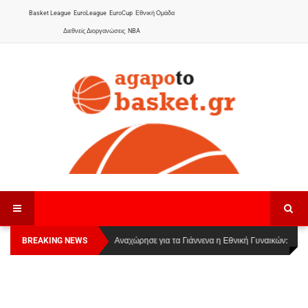
Basket League
EuroLeague
EuroCup
Εθνική Ομάδα
Διεθνείς Διοργανώσεις
NBA
BREAKING NEWS
Οι Πάνθηρες Καβάλας στην Women Basketball
Αναχώρησε για τα Γιάννενα η Εθνική Γυναικών
:
League 1