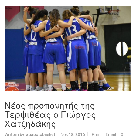
Νέος προπονητής της
Τερψιθέας ο Γιώργος
Χατζηδάκης
Written by
agapotobasket
Νοε 18, 2016
Print
Email
0