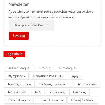
Newsletter
Γραφτείτε στο newletter του agapotobasket.gr για να είστε
ενήμεροι με όλα τα τελευταία νέα του μπάσκετ
Tags Cloud
Basket League
EuroCup
Euroleague
Olympiacos
Panathinaikos OPAP
Άρης
Άρτεμις Σπανού
Έλληνες Εξωτερικού
Α1 Γυναικών
Α2 Γυναικών
ΑΕΚ
Αθηναικός
Γυναίκες
Εθνική Ανδρών
Εθνική Γυναικών
Εθνική Ελλάδος