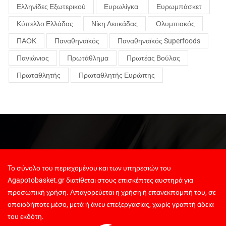
Ελληνίδες Εξωτερικού
Ευρωλίγκα
Ευρωμπάσκετ
Κύπελλο Ελλάδας
Νίκη Λευκάδας
Ολυμπιακός
ΠΑΟΚ
Παναθηναϊκός
Παναθηναϊκός Superfoods
Πανιώνιος
Πρωτάθλημα
Πρωτέας Βούλας
Πρωταθλητής
Πρωταθλητής Ευρώπης
Το σύνολο του περιεχομένου και των υπηρεσιών του
Agapotobasket.gr διατίθεται στους επισκέπτες αυστηρά για
προσωπική χρήση. Απαγορεύεται η χρήση ή επανεκπομπή του, σε
οποιοδήποτε μέσο, μετά ή άνευ επεξεργασίας, χωρίς γραπτή άδεια
του εκδότη.