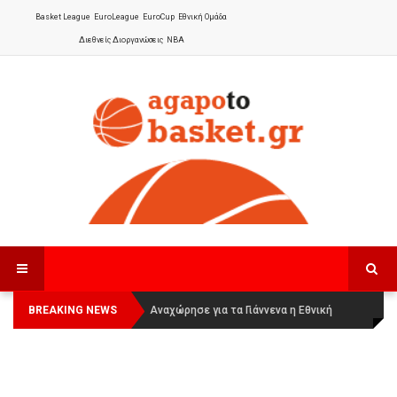
Basket League
EuroLeague
EuroCup
Εθνική Ομάδα
Διεθνείς Διοργανώσεις
NBA
BREAKING NEWS
Οι Πάνθηρες Καβάλας στην Women
Αναχώρησε για τα Γιάννενα η Εθνική
Basketball League 1
Γυναικών
: