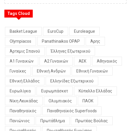
Tags Cloud
Basket League
EuroCup
Euroleague
Olympiacos
Panathinaikos OPAP
Άρης
Άρτεμις Σπανού
Έλληνες Εξωτερικού
Α1 Γυναικών
Α2 Γυναικών
ΑΕΚ
Αθηναικός
Γυναίκες
Εθνική Ανδρών
Εθνική Γυναικών
Εθνική Ελλάδος
Ελληνίδες Εξωτερικού
Ευρωλίγκα
Ευρωμπάσκετ
Κύπελλο Ελλάδας
Νίκη Λευκάδας
Ολυμπιακός
ΠΑΟΚ
Παναθηναϊκός
Παναθηναϊκός Superfoods
Πανιώνιος
Πρωτάθλημα
Πρωτέας Βούλας
Πρωταθλητής
Πρωταθλητής Ευρώπης