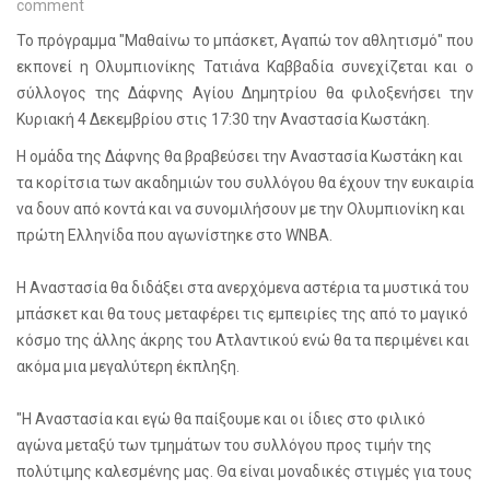
comment
Το πρόγραμμα "Μαθαίνω το μπάσκετ, Αγαπώ τον αθλητισμό" που
εκπονεί η Ολυμπιονίκης Τατιάνα Καββαδία συνεχίζεται και ο
σύλλογος της Δάφνης Αγίου Δημητρίου θα φιλοξενήσει την
Κυριακή 4 Δεκεμβρίου στις 17:30 την Αναστασία Κωστάκη.
Η ομάδα της Δάφνης θα βραβεύσει την Αναστασία Κωστάκη και
τα κορίτσια των ακαδημιών του συλλόγου θα έχουν την ευκαιρία
να δουν από κοντά και να συνομιλήσουν με την Ολυμπιονίκη και
πρώτη Ελληνίδα που αγωνίστηκε στο WNBA.
Η Αναστασία θα διδάξει στα ανερχόμενα αστέρια τα μυστικά του
μπάσκετ και θα τους μεταφέρει τις εμπειρίες της από το μαγικό
κόσμο της άλλης άκρης του Ατλαντικού ενώ θα τα περιμένει και
ακόμα μια μεγαλύτερη έκπληξη.
"Η Αναστασία και εγώ θα παίξουμε και οι ίδιες στο φιλικό
αγώνα μεταξύ των τμημάτων του συλλόγου προς τιμήν της
πολύτιμης καλεσμένης μας. Θα είναι μοναδικές στιγμές για τους