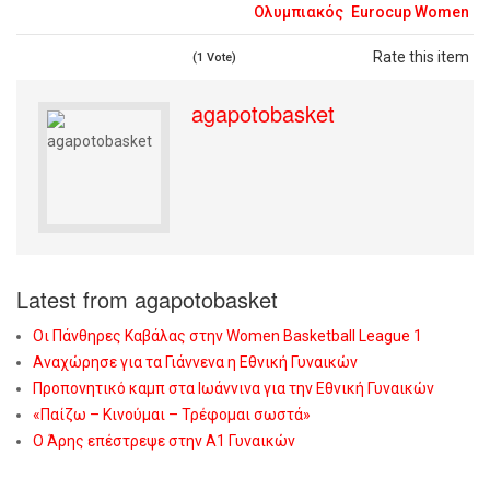
Ολυμπιακός
Eurocup Women
Rate this item
(1 Vote)
agapotobasket
Latest from agapotobasket
Οι Πάνθηρες Καβάλας στην Women Basketball League 1
Αναχώρησε για τα Γιάννενα η Εθνική Γυναικών
Προπονητικό καμπ στα Ιωάννινα για την Εθνική Γυναικών
«Παίζω – Κινούμαι – Τρέφομαι σωστά»
Ο Άρης επέστρεψε στην Α1 Γυναικών