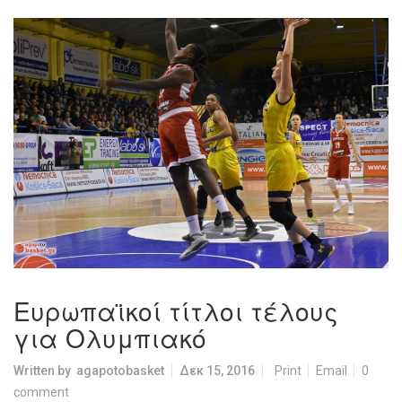
Ευρωπαϊκοί τίτλοι τέλους
για Ολυμπιακό
Written by
agapotobasket
Δεκ 15, 2016
Print
Email
0
comment