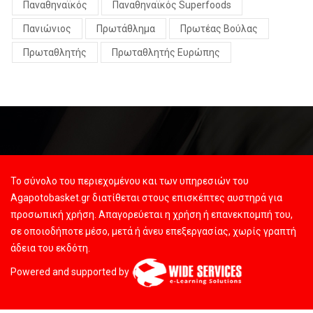
Παναθηναϊκός
Παναθηναϊκός Superfoods
Πανιώνιος
Πρωτάθλημα
Πρωτέας Βούλας
Πρωταθλητής
Πρωταθλητής Ευρώπης
Το σύνολο του περιεχομένου και των υπηρεσιών του
Agapotobasket.gr διατίθεται στους επισκέπτες αυστηρά για
προσωπική χρήση. Απαγορεύεται η χρήση ή επανεκπομπή του,
σε οποιοδήποτε μέσο, μετά ή άνευ επεξεργασίας, χωρίς γραπτή
άδεια του εκδότη.
Powered and supported by