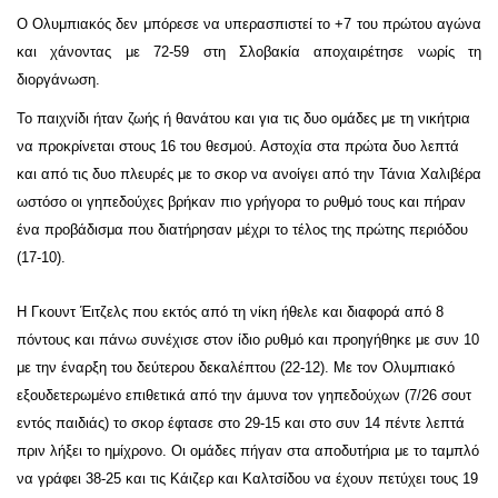
Ο Ολυμπιακός δεν μπόρεσε να υπερασπιστεί το +7 του πρώτου αγώνα
και χάνοντας με 72-59 στη Σλοβακία αποχαιρέτησε νωρίς τη
διοργάνωση.
Το παιχνίδι ήταν ζωής ή θανάτου και για τις δυο ομάδες με τη νικήτρια
να προκρίνεται στους 16 του θεσμού. Αστοχία στα πρώτα δυο λεπτά
και από τις δυο πλευρές με το σκορ να ανοίγει από την Τάνια Χαλιβέρα
ωστόσο οι γηπεδούχες βρήκαν πιο γρήγορα το ρυθμό τους και πήραν
ένα προβάδισμα που διατήρησαν μέχρι το τέλος της πρώτης περιόδου
(17-10).
Η Γκουντ Έιτζελς που εκτός από τη νίκη ήθελε και διαφορά από 8
πόντους και πάνω συνέχισε στον ίδιο ρυθμό και προηγήθηκε με συν 10
με την έναρξη του δεύτερου δεκαλέπτου (22-12). Με τον Ολυμπιακό
εξουδετερωμένο επιθετικά από την άμυνα τον γηπεδούχων (7/26 σουτ
εντός παιδιάς) το σκορ έφτασε στο 29-15 και στο συν 14 πέντε λεπτά
πριν λήξει το ημίχρονο. Οι ομάδες πήγαν στα αποδυτήρια με το ταμπλό
να γράφει 38-25 και τις Κάιζερ και Καλτσίδου να έχουν πετύχει τους 19