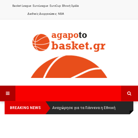
Basket League
EuroLeague
EuroCup
Εθνική Ομάδα
Διεθνείς Διοργανώσεις
NBA
BREAKING NEWS
Οι Πάνθηρες Καβάλας στην Women
Αναχώρησε για τα Γιάννενα η Εθνική
Basketball League 1
Γυναικών
: