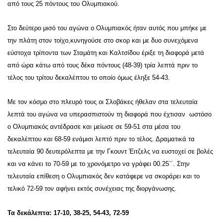
από τους 25 πόντους του Ολυμπιακού.
Στο δεύτερο μισό του αγώνα ο Ολυμπιακός ήταν αυτός που μπήκε με
την πλάτη στον τοίχο,κυνηγούσε στο σκορ και με δυο συνεχόμενα
εύστοχα τρίποντα των Σταμάτη και Καλτσίδου έριξε τη διαφορά μετά
από ώρα κάτω από τους δέκα πόντους (48-39) τρία λεπτά πριν το
τέλος του τρίτου δεκαλέπτου το οποίο όμως έληξε 54-43.
Με τον κόσμο στο πλευρό τους οι Σλοβάκες ήθελαν στα τελευταία
λεπτά του αγώνα να υπερασπιστούν τη διαφορά που έχτισαν ωστόσο
ο Ολυμπιακός αντέδρασε και μείωσε σε 59-51 στα μέσα του
δεκαλέπτου και 68-59 ενάμισι λεπτό πριν το τέλος. Δραματικά τα
τελευταία 90 δευτερόλεπτα με την Γκουντ Έιτζελς να ευστοχεί σε βολές
και να κάνει το 70-59 με το χρονόμετρο να γράφει 00.25΄΄. Στην
τελευταία επίθεση ο Ολυμπιακός δεν κατάφερε να σκοράρει και το
τελικό 72-59 τον αφήνει εκτός συνέχειας της διοργάνωσης.
Τα δεκάλεπτα: 17-10, 38-25, 54-43, 72-59