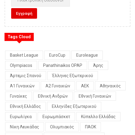
Tags Cloud
Basket League
EuroCup
Euroleague
Olympiacos
Panathinaikos OPAP
Άρης
Άρτεμις Σπανού
Έλληνες Εξωτερικού
Α1 Γυναικών
Α2 Γυναικών
ΑΕΚ
Αθηναικός
Γυναίκες
Εθνική Ανδρών
Εθνική Γυναικών
Εθνική Ελλάδος
Ελληνίδες Εξωτερικού
Ευρωλίγκα
Ευρωμπάσκετ
Κύπελλο Ελλάδας
Νίκη Λευκάδας
Ολυμπιακός
ΠΑΟΚ