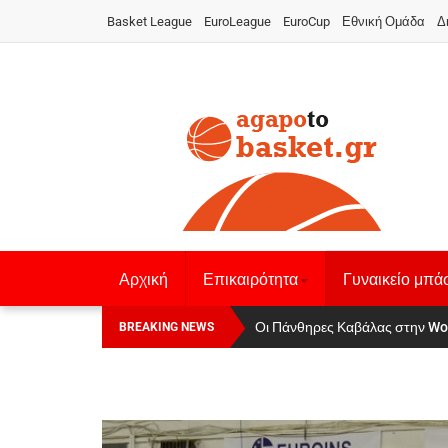
Basket League
EuroLeague
EuroCup
Εθνική Ομάδα
Δ
Αρχική
Επικαιρότητα
Γυναικείο μπά
Οι Πάνθηρες Καβάλας στην Women
Αναχώρησε για τα Γιάννενα η Ε
BREAKING NEWS