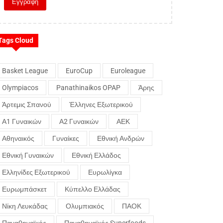
Tags Cloud
Basket League
EuroCup
Euroleague
Olympiacos
Panathinaikos OPAP
Άρης
Άρτεμις Σπανού
Έλληνες Εξωτερικού
Α1 Γυναικών
Α2 Γυναικών
ΑΕΚ
Αθηναικός
Γυναίκες
Εθνική Ανδρών
Εθνική Γυναικών
Εθνική Ελλάδος
Ελληνίδες Εξωτερικού
Ευρωλίγκα
Ευρωμπάσκετ
Κύπελλο Ελλάδας
Νίκη Λευκάδας
Ολυμπιακός
ΠΑΟΚ