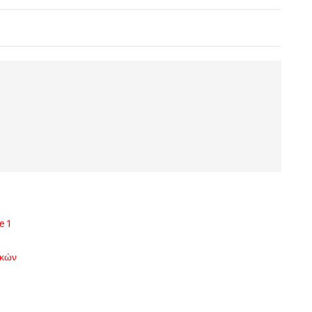
e 1
ικών