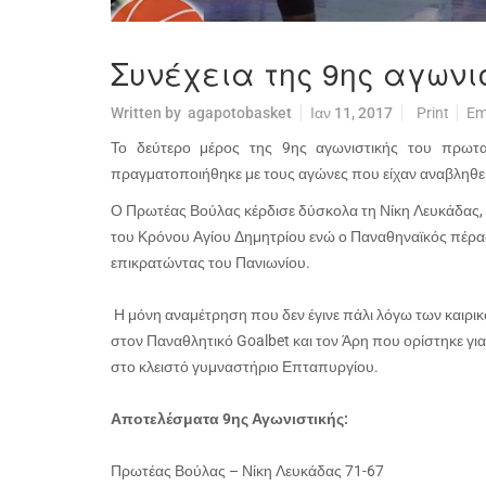
Συνέχεια της 9ης αγωνι
Written by
agapotobasket
Ιαν 11, 2017
Print
Em
Το δεύτερο μέρος της 9ης αγωνιστικής του πρωτ
πραγματοποιήθηκε με τους αγώνες που είχαν αναβληθεί
Ο Πρωτέας Βούλας κέρδισε δύσκολα τη Νίκη Λευκάδας, ο
του Κρόνου Αγίου Δημητρίου ενώ ο Παναθηναϊκός πέρα
επικρατώντας του Πανιωνίου.
Η μόνη αναμέτρηση που δεν έγινε πάλι λόγω των καιρι
στον Παναθλητικό Goalbet και τον Άρη που ορίστηκε για
στο κλειστό γυμναστήριο Επταπυργίου.
Αποτελέσματα 9ης Αγωνιστικής:
Πρωτέας Βούλας – Νίκη Λευκάδας 71-67