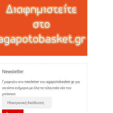
Newsletter
Γραφτείτε στο newletter του agapotobasket.gr για
να είστε ενήμεροι με όλα τα τελευταία νέα του
μπάσκετ