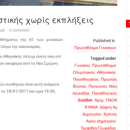
στικής χωρίς εκπλήξεις
ail
0 comment
αθλήματος της Α1 των γυναικών
Published in
 λόγω της κακοκαιρίας.
Πρωτάθλημα Γυναικών
 Αθηναϊκός πέτυχε άνετη νίκη επί
Tagged under
σε νικηφόρα από τη Νέα Σμύρνη
Γυναίκες
Πρωτάθλημα
Ολυμπιακός
Αθηναικός
Παναθηναϊκός
Πρωτέας
κών συνθηκών είναι αυτή ανάμεσα
Βούλας
Πανιώνιος
Νίκη
 τις 18/01/2017 και ώρα 19.00,
Λευκάδας
Παναθλητικός
Goalbet
Άρης
ΠΑΟΚ
ΚΥΑΝΑ
Δάφνη Αγ
Δημητρίου
Κρόνος
Αγίου Δημητρίου
Τερψιθέα Γλυφάδας