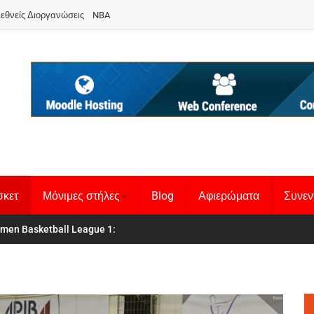
ιεθνείς Διοργανώσεις
NBA
σκετ
Μόνιμες στήλες
Blog
Αφιερώματα
Συνεν
 Basketball League 1
θνική Γυναικών
: