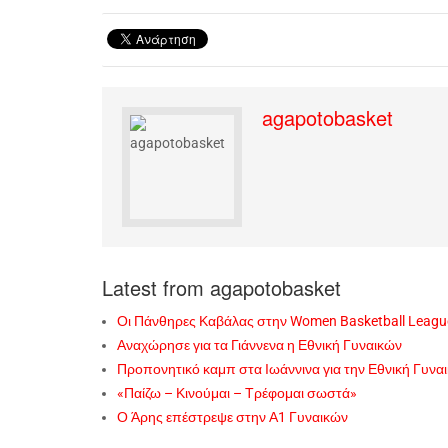
agapotobasket
Latest from agapotobasket
Οι Πάνθηρες Καβάλας στην Women Basketball Leagu
Αναχώρησε για τα Γιάννενα η Εθνική Γυναικών
Προπονητικό καμπ στα Ιωάννινα για την Εθνική Γυνα
«Παίζω – Κινούμαι – Τρέφομαι σωστά»
Ο Άρης επέστρεψε στην Α1 Γυναικών