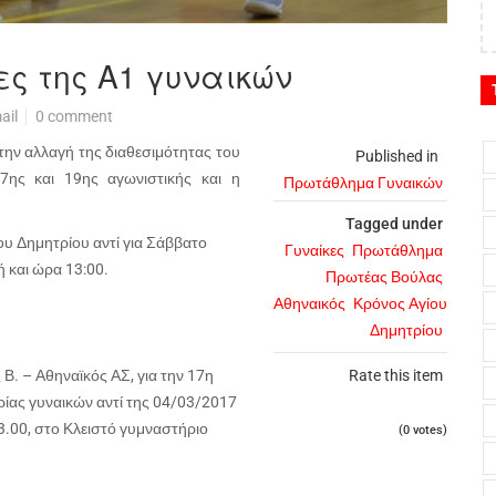
ς της Α1 γυναικών
ail
0 comment
ην αλλαγή της διαθεσιμότητας του
Published in
7ης και 19ης αγωνιστικής και η
Πρωτάθλημα Γυναικών
Tagged under
ου Δημητρίου αντί για Σάββατο
Γυναίκες
Πρωτάθλημα
ή και ώρα 13:00.
Πρωτέας Βούλας
Αθηναικός
Κρόνος Αγίου
Δημητρίου
. – Αθηναϊκός ΑΣ, για την 17η
Rate this item
ίας γυναικών αντί της 04/03/2017
13.00, στο Κλειστό γυμναστήριο
(0 votes)