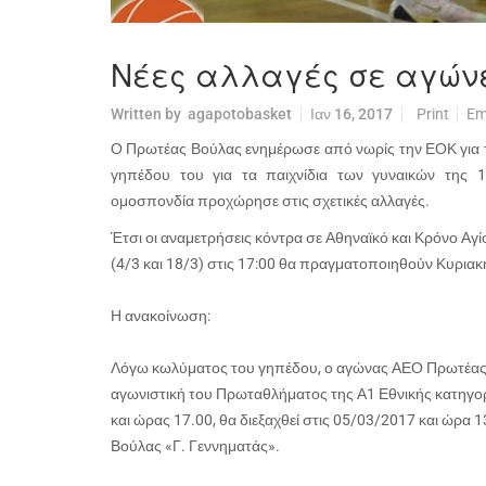
Νέες αλλαγές σε αγώνε
Written by
agapotobasket
Ιαν 16, 2017
Print
Em
Ο Πρωτέας Βούλας ενημέρωσε από νωρίς την ΕΟΚ για τ
γηπέδου του για τα παιχνίδια των γυναικών της 1
ομοσπονδία προχώρησε στις σχετικές αλλαγές.
Έτσι οι αναμετρήσεις κόντρα σε Αθηναϊκό και Κρόνο Αγί
(4/3 και 18/3) στις 17:00 θα πραγματοποιηθούν Κυριακ
Η ανακοίνωση:
Λόγω κωλύματος του γηπέδου, ο αγώνας ΑΕΟ Πρωτέας Β
αγωνιστική του Πρωταθλήματος της Α1 Εθνικής κατηγορ
και ώρας 17.00, θα διεξαχθεί στις 05/03/2017 και ώρα 
Βούλας «Γ. Γεννηματάς».