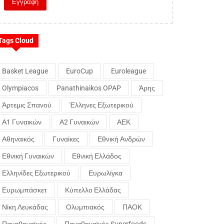
Tags Cloud
Basket League
EuroCup
Euroleague
Olympiacos
Panathinaikos OPAP
Άρης
Άρτεμις Σπανού
Έλληνες Εξωτερικού
Α1 Γυναικών
Α2 Γυναικών
ΑΕΚ
Αθηναικός
Γυναίκες
Εθνική Ανδρών
Εθνική Γυναικών
Εθνική Ελλάδος
Ελληνίδες Εξωτερικού
Ευρωλίγκα
Ευρωμπάσκετ
Κύπελλο Ελλάδας
Νίκη Λευκάδας
Ολυμπιακός
ΠΑΟΚ