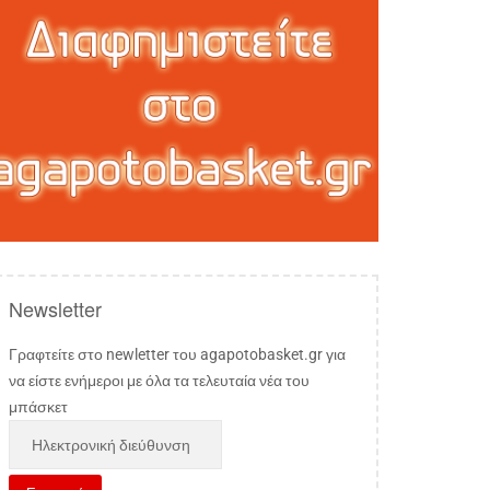
Newsletter
Γραφτείτε στο newletter του agapotobasket.gr για
να είστε ενήμεροι με όλα τα τελευταία νέα του
μπάσκετ