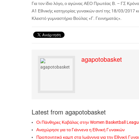
Για τον ίδιο λόγο, ο αγώνας ΑΕΟ Πρωτέας Β. – ΓΣ Κρόν
Α1 Εθνικής κατηγορίας γυναικών αντί της 18/03/2017 κα
Κλειστό γυμναστήριο Βούλας «Γ. Γεννηματάς».
agapotobasket
Latest from agapotobasket
Οι Πάνθηρες Καβάλας στην Women Basketball Leagu
Αναχώρησε για τα Γιάννενα η Εθνική Γυναικών
Προπονητικό καμπ στα Ιωάννινα για την Εθνική Γυνα