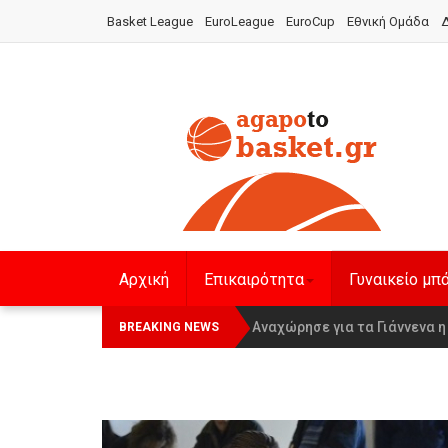
Basket League
EuroLeague
EuroCup
Εθνική Ομάδα
Δ
Αρχική
Επικαιρότητα
Γυναικείο μπ
Οι Πάνθηρες Καβάλας στην Wom
Αναχώρησε για τα Γιάννενα 
BREAKING NEWS