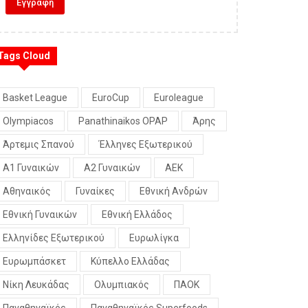
Tags Cloud
Basket League
EuroCup
Euroleague
Olympiacos
Panathinaikos OPAP
Άρης
Άρτεμις Σπανού
Έλληνες Εξωτερικού
Α1 Γυναικών
Α2 Γυναικών
ΑΕΚ
Αθηναικός
Γυναίκες
Εθνική Ανδρών
Εθνική Γυναικών
Εθνική Ελλάδος
Ελληνίδες Εξωτερικού
Ευρωλίγκα
Ευρωμπάσκετ
Κύπελλο Ελλάδας
Νίκη Λευκάδας
Ολυμπιακός
ΠΑΟΚ