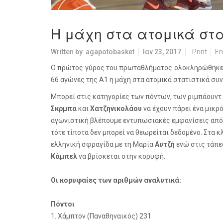
Η μάχη στα ατομικά στα
Written by
agapotobasket
Ιαν 23, 2017
Print
Em
Ο πρώτος γύρος του πρωταθλήματος ολοκληρώθηκε κ
66 αγώνες της Α1 η μάχη στα ατομικά στατιστικά συν
Μπορεί στις κατηγορίες των πόντων, των ριμπάουντ 
Σκρμπα
και
Χατζηνικολάου
να έχουν πάρει ένα μικ
αγωνιστική βλέπουμε εντυπωσιακές εμφανίσεις απ
τότε τίποτα δεν μπορεί να θεωρείται δεδομένο. Στα 
ελληνική σφραγίδα με τη Μαρία
Αυτζή
ενώ στις τάπες
Κάμπελ
να βρίσκεται στην κορυφή.
Οι κορυφαίες των αριθμών αναλυτικά:
Πόντοι
1. Χάμπτον (Παναθηναικός) 231