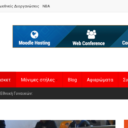
ιεθνείς Διοργανώσεις
NBA
άσκετ
Μόνιμες στήλες
Blog
Αφιερώματα
Συ
en Basketball League 1
η Εθνική Γυναικών
: