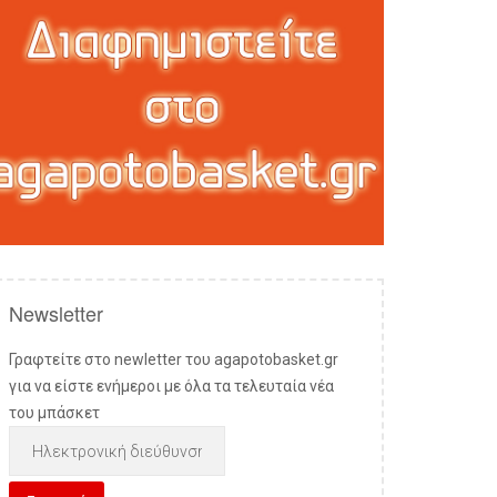
Newsletter
Γραφτείτε στο newletter του agapotobasket.gr
για να είστε ενήμεροι με όλα τα τελευταία νέα
του μπάσκετ