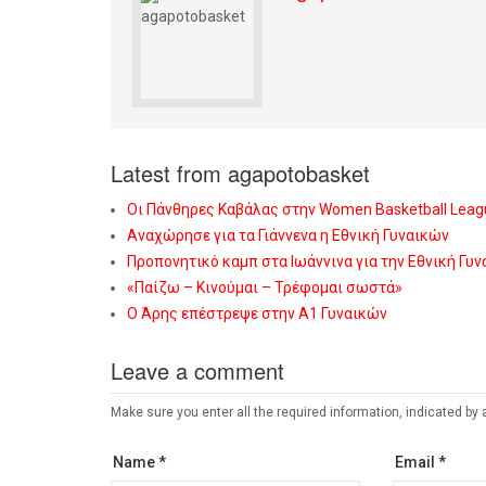
Latest from agapotobasket
Οι Πάνθηρες Καβάλας στην Women Basketball Leag
Αναχώρησε για τα Γιάννενα η Εθνική Γυναικών
Προπονητικό καμπ στα Ιωάννινα για την Εθνική Γυ
«Παίζω – Κινούμαι – Τρέφομαι σωστά»
Ο Άρης επέστρεψε στην Α1 Γυναικών
Leave a comment
Make sure you enter all the required information, indicated by 
Name *
Email *