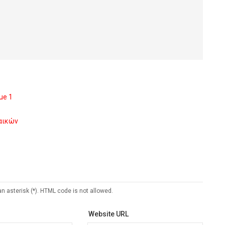
ue 1
ναικών
an asterisk (*). HTML code is not allowed.
Website URL