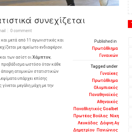
τιστικά συνεχίζεται
ail
0 comment
αι μετά από 11 αγωνιστικές και
Published in
εχίζεται με αμείωτο ενδιαφέρον.
Πρωτάθλημα
Γυναικών
και των ασίστ οι
Χάμπτον
,
ρό προβάδισμα ωστόσο όταν κάθε
Tagged under
ό άποψη ατομικών στατιστικών
Γυναίκες
κλεψίματα υπάρχει επίσης
Πρωτάθλημα
 γίνεται μεγάλη μάχη με την
Ολυμπιακός
Παναθηναϊκός
Αθηναικός
Παναθλητικός Goalbet
Πρωτέας Βούλας
Νίκη
Λευκάδας
Δάφνη Αγ
Δημητρίου
Πανιώνιος