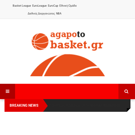
Basket League
EuroLeague
EuroCup
Εθνική Ομάδα
Διεθνείς Διοργανώσεις
NBA
BREAKING NEWS
Οι Πάνθηρες Καβάλας στην Women Basketball
Αναχώρησε για τα Γιάννενα η Εθνική Γυναικών
:
League 1