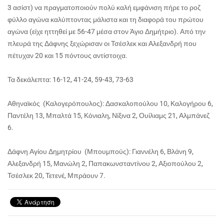
3 ασίστ) να πραγματοποιούν πολύ καλή εμφάνιση πήρε το ροζ
φύλλο αγώνα καλύπτοντας μάλιστα και τη διαφορά του πρώτου
αγώνα (είχε ηττηθεί με 56-47 μέσα στον Άγιο Δημήτριο). Από την
πλευρά της Δάφνης ξεχώρισαν οι Τσέσλεκ και Αλεξανδρή που
πέτυχαν 20 και 15 πόντους αντίστοιχα.
Τα δεκάλεπτα: 16-12, 41-24, 59-43, 73-63
Αθηναϊκός (Καλογερόπουλος): Δασκαλοπούλου 10, Καλογήρου 6,
Παντέλη 13, Μπαλτά 15, Κόνιαλη, Νίξινα 2, Ουίλιαμς 21, Αλμπάνεζ
6.
Δάφνη Αγίου Δημητρίου (Μπουμπούς): Γιαννέλη 6, Βλάνη 9,
Αλεξανδρή 15, Μανώλη 2, Παπακωνσταντίνου 2, Αξιοπούλου 2,
Τσέσλεκ 20, Τετενέ, Μπράουν 7.