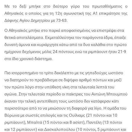
Με το δεξί μπήκε στο δεύτερο γύρο του πρωταθλήματος ο
Αθηναϊκός ο οποίος για τη 12η αγωνιστική της Α1 επικράτησε της
Δάφνης Αγίου Δημητρίου με 73-63.
Ο Αθηναϊκός μπήκε στο παρκέ αποφασισμένος να επιστρέψει στα
θετικά αποτελέσματα. Εκμεταλλεύτηκε τον παράγοντα έδρα, έπαιξε
δυνατή άμυνα και κυριάρχησε κάτω από τα δυο καλάθια στο πρώτο
ημίχρονο δεχόμενος μόλις 24 πόντους ενώ τα ριμπάουντ ήταν 21-9
στο ίδιο χρονικό διάστημα.
Πιο ισορροπημένο το τρίτο δεκάλεπτο με τις γηπεδούχες ωστόσο
να διατηρούν το προβάδισμα σε διψήφιο αριθμό πόντων και μαζί
τον πρώτο λόγο στην υπόθεση νίκη στα τελευταία λεπτά του
αγώνα. Στην τελευταία περίοδο οι παίκτριες του Αντώνη Μπουμπού
έκαναν την τελική αντεπίθεση τους ωστόσο δεν κατάφεραν κάτι
περισσότερο από το να μειώσουν τη διαφορά για λίγο. Η ομάδα του
Βύρωνα με σωστές επιλογές και τις Ουίλιαμς (21 πόντοι και 10
ριμπάουντ), Μπαλτά (15 πόντοι και 8 ασίστ), Παντέλη (13 πόντοι
και 12 ριμπάουντ) και Δασκαλοπούλου (10 πόντοι, 5 ριμπάουντ και