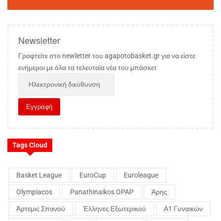
Newsletter
Γραφτείτε στο newletter του agapotobasket.gr για να είστε
ενήμεροι με όλα τα τελευταία νέα του μπάσκετ
Tags Cloud
Basket League
EuroCup
Euroleague
Olympiacos
Panathinaikos OPAP
Άρης
Άρτεμις Σπανού
Έλληνες Εξωτερικού
Α1 Γυναικών