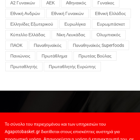
Α2 Γυναικών
ΑΕΚ
Αθηναικός
Γυναίκες
Εθνική Ανδρών
Εθνική Γυναικών
Εθνική Ελλάδος
Ελληνίδες Εξωτερικού
Ευρωλίγκα
Ευρωμπάσκετ
Κύπελλο Ελλάδας
Νίκη Λευκάδας
Ολυμπιακός
ΠΑΟΚ
Παναθηναϊκός
Παναθηναϊκός Superfoods
Πανιώνιος
Πρωτάθλημα
Πρωτέας Βούλας
Πρωταθλητής
Πρωταθλητής Ευρώπης
Το σύνολο του περιεχομένου και των υπηρεσιών του
Agapotobasket.gr διατίθεται στους επισκέπτες αυστηρά για
προσωπική χρήση. Απαγορεύεται η χρήση ή επανεκπομπή του, σε