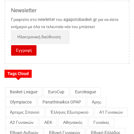
Newsletter
Γραφτείτε στο newletter του agapotobasket.gr για να είστε
ενήμεροι με όλα τα τελευταία νέα του μπάσκετ
Tags Cloud
Basket League
EuroCup
Euroleague
Olympiacos
Panathinaikos OPAP
Άρης
Άρτεμις Σπανού
Έλληνες Εξωτερικού
Α1 Γυναικών
Α2 Γυναικών
ΑΕΚ
Αθηναικός
Γυναίκες
Εθνική Ανδρών
Εθνική Γυναικών
Εθνική Ελλάδος