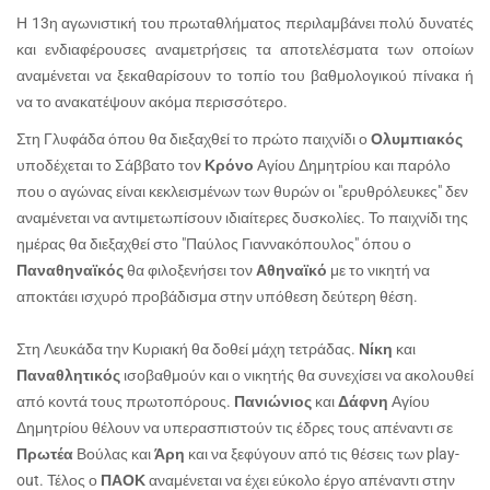
Η 13η αγωνιστική του πρωταθλήματος περιλαμβάνει πολύ δυνατές
και ενδιαφέρουσες αναμετρήσεις τα αποτελέσματα των οποίων
αναμένεται να ξεκαθαρίσουν το τοπίο του βαθμολογικού πίνακα ή
να το ανακατέψουν ακόμα περισσότερο.
Στη Γλυφάδα όπου θα διεξαχθεί το πρώτο παιχνίδι ο
Ολυμπιακός
υποδέχεται το Σάββατο τον
Κρόνο
Αγίου Δημητρίου και παρόλο
που ο αγώνας είναι κεκλεισμένων των θυρών οι "ερυθρόλευκες" δεν
αναμένεται να αντιμετωπίσουν ιδιαίτερες δυσκολίες. Το παιχνίδι της
ημέρας θα διεξαχθεί στο "Παύλος Γιαννακόπουλος" όπου ο
Παναθηναϊκός
θα φιλοξενήσει τον
Αθηναϊκό
με το νικητή να
αποκτάει ισχυρό προβάδισμα στην υπόθεση δεύτερη θέση.
Στη Λευκάδα την Κυριακή θα δοθεί μάχη τετράδας.
Νίκη
και
Παναθλητικός
ισοβαθμούν και ο νικητής θα συνεχίσει να ακολουθεί
από κοντά τους πρωτοπόρους.
Πανιώνιος
και
Δάφνη
Αγίου
Δημητρίου θέλουν να υπερασπιστούν τις έδρες τους απέναντι σε
Πρωτέα
Βούλας και
Άρη
και να ξεφύγουν από τις θέσεις των play-
out. Τέλος ο
ΠΑΟΚ
αναμένεται να έχει εύκολο έργο απέναντι στην