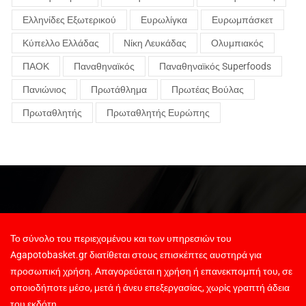
Ελληνίδες Εξωτερικού
Ευρωλίγκα
Ευρωμπάσκετ
Κύπελλο Ελλάδας
Νίκη Λευκάδας
Ολυμπιακός
ΠΑΟΚ
Παναθηναϊκός
Παναθηναϊκός Superfoods
Πανιώνιος
Πρωτάθλημα
Πρωτέας Βούλας
Πρωταθλητής
Πρωταθλητής Ευρώπης
Το σύνολο του περιεχομένου και των υπηρεσιών του
Agapotobasket.gr διατίθεται στους επισκέπτες αυστηρά για
προσωπική χρήση. Απαγορεύεται η χρήση ή επανεκπομπή του, σε
οποιοδήποτε μέσο, μετά ή άνευ επεξεργασίας, χωρίς γραπτή άδεια
του εκδότη.