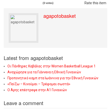
Rate this item
(0 votes)
agapotobasket
Latest from agapotobasket
Οι Πάνθηρες Καβάλας στην Women Basketball League 1
Αναχώρησε για τα Γιάννενα η Εθνική Γυναικών
Προπονητικό καμπ στα Ιωάννινα για την Εθνική Γυναικών
«Παίζω – Κινούμαι – Τρέφομαι σωστά»
Ο Άρης επέστρεψε στην Α1 Γυναικών
Leave a comment