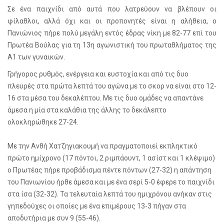
Σε ένα παιχνίδι από αυτά που λατρεύουν να βλέπουν οι
φίλαθλοι, αλλά όχι και οι προπονητές είναι η αλήθεια, ο
Πανιώνιος πήρε πολύ μεγάλη εντός έδρας νίκη με 82-77 επί του
Πρωτέα Βούλας για τη 13η αγωνιστική του πρωταθλήματος της
Α1 των γυναικών.
Γρήγορος ρυθμός, ενέργεια και ευστοχία και από τις δυο
πλευρές στα πρώτα λεπτά του αγώνα με το σκορ να είναι στο 12-
16 στα μέσα του δεκαλέπτου. Με τις δυο ομάδες να απαντάνε
άμεσα η μία στα καλάθια της άλλης το δεκάλεπτο
ολοκληρώθηκε 27-24.
Με την Ανθή Χατζηγιακουμή να πραγματοποιεί εκπληκτικό
πρώτο ημίχρονο (17 πόντοι, 2 ριμπάουντ, 1 ασίστ και 1 κλέψιμο)
ο Πρωτέας πήρε προβάδισμα πέντε πόντων (27-32) η απάντηση
του Πανιωνίου ήρθε άμεσα και με ένα σερί 5-0 έφερε το παιχνίδι
στα ίσα (32-32). Τα τελευταία λεπτά του ημιχρόνου ανήκαν στις
γηπεδούχες οι οποίες με ένα επιμέρους 13-3 πήγαν στα
αποδυτήρια με συν 9 (55-46).