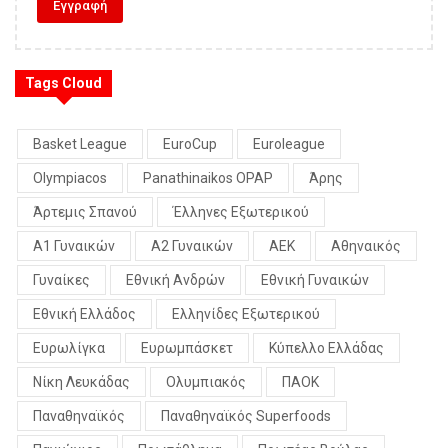
Tags Cloud
Basket League
EuroCup
Euroleague
Olympiacos
Panathinaikos OPAP
Άρης
Άρτεμις Σπανού
Έλληνες Εξωτερικού
Α1 Γυναικών
Α2 Γυναικών
ΑΕΚ
Αθηναικός
Γυναίκες
Εθνική Ανδρών
Εθνική Γυναικών
Εθνική Ελλάδος
Ελληνίδες Εξωτερικού
Ευρωλίγκα
Ευρωμπάσκετ
Κύπελλο Ελλάδας
Νίκη Λευκάδας
Ολυμπιακός
ΠΑΟΚ
Παναθηναϊκός
Παναθηναϊκός Superfoods