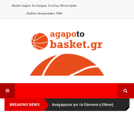
Basket League
EuroLeague
EuroCup
Εθνική Ομάδα
Διεθνείς Διοργανώσεις
NBA
BREAKING NEWS
Οι Πάνθηρες Καβάλας στην Women
Αναχώρησε για τα Γιάννενα η Εθνική
Basketball League 1
Γυναικών
: