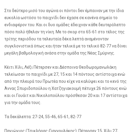
Στο δεύτερο μισό του αγώνα οι πόντοι δεν έμπαιναν με την ίδια
ευκολία ωστόσο το παιχνίδι δεν έχασε σε κανένα σημείο το
ενδιαφέρον του. Και οι δυο ομάδες έδειχναν κάθε δευτερόλεπτο
πόσο πολύ ήθελαν τη νίκη. Με το σκορ στο 65-61 στο τέλος της
τρίτης περιόδου τα τελευταία δέκα λεπτά αναμένονταν
συγκλονιστικά όπως και ήταν τελικά με το τελικό 82-77 να δίνει
μεγάλη βαθμολογική ανάσα στην ομάδα της Νέας Σμύρνης.
Κέιτι Χίλι, Λέξι Πέτερσεν και Δέσποινα Θεοδωρομανωλάκη
τελείωσαν το παιχνίδι με 27, 15 και 14 πόντους αντίστοιχα ενώ
από την πλευρά του Πρωτέα που είχε να καλύψει και το κενό της
Άννας Σπυριδοπούλου η Χατζηγιακουμή πέτυχε 26 πόντους ενώ
και οι Γουάιτ και Νικολοπούλου πρόσθεσαν 20 και 17 αντίστοιχα
για την ομάδα τους.
Τα δεκάλεπτα: 27-24, 55-46, 65-61, 82-77
Πανιώνιος (Τσικλήρας-Γιαννουλάκης): Πέτερσεν 15, Χίλι 27,