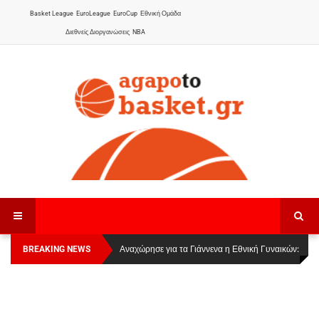
Basket League
EuroLeague
EuroCup
Εθνική Ομάδα
Διεθνείς Διοργανώσεις
NBA
BREAKING NEWS
Οι Πάνθηρες Καβάλας στην Women Basketball
Αναχώρησε για τα Γιάννενα η Εθνική Γυναικών
:
League 1