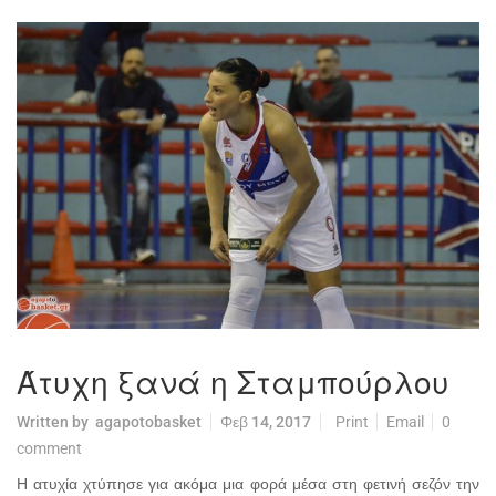
Άτυχη ξανά η Σταμπούρλου
Written by
agapotobasket
Φεβ 14, 2017
Print
Email
0
comment
Η ατυχία χτύπησε για ακόμα μια φορά μέσα στη φετινή σεζόν την