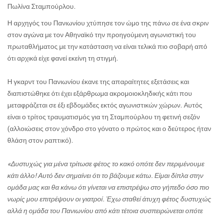
Πωλίνα Σταμπούρλου.
Η αρχηγός του Πανιωνίου χτύπησε τον ώμο της πάνω σε ένα σκριν
στον αγώνα με τον Αθηναϊκό την προηγούμενη αγωνιστική του
πρωταθλήματος με την κατάσταση να είναι τελικά πιο σοβαρή από
ότι αρχικά είχε φανεί εκείνη τη στιγμή.
Η γκαρντ του Πανιωνίου έκανε της απαραίτητες εξετάσεις και
διαπιστώθηκε ότι έχει εξάρθρωμα ακρομοιοκληδικής κάτι που
μεταφράζεται σε έξι εβδομάδες εκτός αγωνιστικών χώρων. Αυτός
είναι ο τρίτος τραυματισμός για τη Σταμπούρλου τη φετινή σεζόν
(αλλοιώσεις στον χόνδρο στο γόνατο ο πρώτος και ο δεύτερος ήταν
θλάση στον ραπτικό).
«Δυστυχώς για μένα τρίτωσε φέτος το κακό οπότε δεν περιμένουμε
κάτι άλλο! Αυτό δεν σημαίνει ότι το βάζουμε κάτω. Είμαι δίπλα στην
ομάδα μας και θα κάνω ότι γίνεται να επιστρέψω στο γήπεδο όσο πιο
νωρίς μου επιτρέψουν οι γιατροί. Έχω σταθεί άτυχη φέτος δυστυχώς
αλλά η ομάδα του Πανιωνίου από κάτι τέτοια συσπειρώνεται οπότε