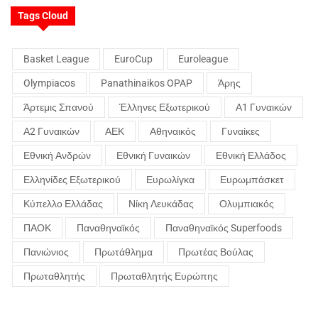
Tags Cloud
Basket League
EuroCup
Euroleague
Olympiacos
Panathinaikos OPAP
Άρης
Άρτεμις Σπανού
Έλληνες Εξωτερικού
Α1 Γυναικών
Α2 Γυναικών
ΑΕΚ
Αθηναικός
Γυναίκες
Εθνική Ανδρών
Εθνική Γυναικών
Εθνική Ελλάδος
Ελληνίδες Εξωτερικού
Ευρωλίγκα
Ευρωμπάσκετ
Κύπελλο Ελλάδας
Νίκη Λευκάδας
Ολυμπιακός
ΠΑΟΚ
Παναθηναϊκός
Παναθηναϊκός Superfoods
Πανιώνιος
Πρωτάθλημα
Πρωτέας Βούλας
Πρωταθλητής
Πρωταθλητής Ευρώπης