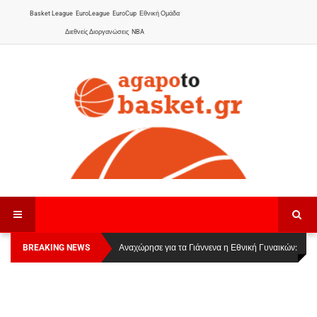
Basket League
EuroLeague
EuroCup
Εθνική Ομάδα
Διεθνείς Διοργανώσεις
NBA
BREAKING NEWS
Οι Πάνθηρες Καβάλας στην Women Basketball
Αναχώρησε για τα Γιάννενα η Εθνική Γυναικών
:
League 1