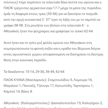
πόντους) πήγε περίπατο τα τελευταία δέκα λεπτά του αγώνα και ο
ΠΑΟΚ τρέχοντας αρχικά ένα σερί 17-7 μέχρι τα μέσα της περιόδου
έριξε τη διαφορά στους τρεις (53-56) για να ξεκινήσει το παιχνίδι
από την αρχή ουσιαστικά 2΄ 37'' πριν τη λήξη του με το ταμπλό να
γράφει 58-58. Στη ρουλέτα των βολών στα τελευταία 6΄΄ ο
Αθηναϊκός ήταν πιο ψύχραιμος και γράφτηκε το τελικό 62-64.
Αυτό ήταν και το τρίτο ροζ φύλλο αγώνα του Αθηναϊκού στη
συμπρωτεύουσα τη φετινή σεζόν και η ομάδα του Βύρωνα δείχνει
εντός αγωνιστικού χώρου αποφασισμένη να διατηρήσει τη δεύτερη
θέση στην κανονική περίοδο.
Τα δεκάλεπτα: 15-14, 29-30, 36-49, 62-64
ΠΑΟΚ ΚΥΑΝΑ (Μασλαρινός): Σταμπουλίδου 5, Λύμουρα 16,
Μαγαλιού 1, Πανταζή, Τζένινγκ 17, Κατωπόδη, Ταρπάγκου 1,
Κάμπελ 14, Βάινς 8.
Αθηναϊκός (Καλογερόπουλος): Δασκαλοπούλου 15, Καλογήρου 2,