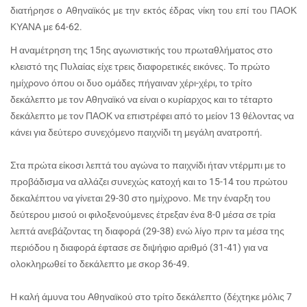
διατήρησε ο Αθηναϊκός με την εκτός έδρας νίκη του επί του ΠΑΟΚ
ΚΥΑΝΑ με 64-62.
Η αναμέτρηση της 15ης αγωνιστικής του πρωταθλήματος στο
κλειστό της Πυλαίας είχε τρεις διαφορετικές εικόνες. Το πρώτο
ημίχρονο όπου οι δυο ομάδες πήγαιναν χέρι-χέρι, το τρίτο
δεκάλεπτο με τον Αθηναϊκό να είναι ο κυρίαρχος και το τέταρτο
δεκάλεπτο με τον ΠΑΟΚ να επιστρέφει από το μείον 13 θέλοντας να
κάνει για δεύτερο συνεχόμενο παιχνίδι τη μεγάλη ανατροπή.
Στα πρώτα είκοσι λεπτά του αγώνα το παιχνίδι ήταν ντέρμπι με το
προβάδισμα να αλλάζει συνεχώς κατοχή και το 15-14 του πρώτου
δεκαλέπτου να γίνεται 29-30 στο ημίχρονο. Με την έναρξη του
δεύτερου μισού οι φιλοξενούμενες έτρεξαν ένα 8-0 μέσα σε τρία
λεπτά ανεβάζοντας τη διαφορά (29-38) ενώ λίγο πριν τα μέσα της
περιόδου η διαφορά έφτασε σε διψήφιο αριθμό (31-41) για να
ολοκληρωθεί το δεκάλεπτο με σκορ 36-49.
Η καλή άμυνα του Αθηναϊκού στο τρίτο δεκάλεπτο (δέχτηκε μόλις 7