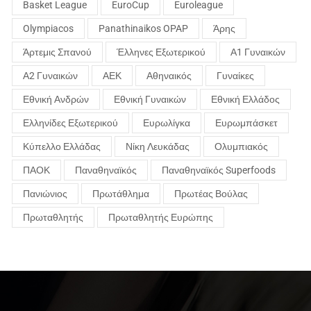
Basket League
EuroCup
Euroleague
Olympiacos
Panathinaikos OPAP
Άρης
Άρτεμις Σπανού
Έλληνες Εξωτερικού
Α1 Γυναικών
Α2 Γυναικών
ΑΕΚ
Αθηναικός
Γυναίκες
Εθνική Ανδρών
Εθνική Γυναικών
Εθνική Ελλάδος
Ελληνίδες Εξωτερικού
Ευρωλίγκα
Ευρωμπάσκετ
Κύπελλο Ελλάδας
Νίκη Λευκάδας
Ολυμπιακός
ΠΑΟΚ
Παναθηναϊκός
Παναθηναϊκός Superfoods
Πανιώνιος
Πρωτάθλημα
Πρωτέας Βούλας
Πρωταθλητής
Πρωταθλητής Ευρώπης