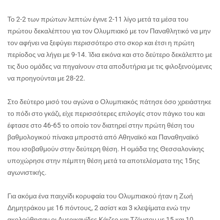
Το 2-2 των πρώτων λεπτών έγινε 2-11 λίγο μετά τα μέσα του
πρώτου δεκαλέπτου για τον Ολυμπιακό με τον Παναθλητικό να μην
τον αφήνει να ξεφύγει περισσότερο στο σκορ και έτσι η πρώτη
περίοδος να λήγει με 9-14. Ίδια εικόνα και στο δεύτερο δεκάλεπτο με
τις δυο ομάδες να πηγαίνουν στα αποδυτήρια με τις φιλοξενούμενες
να προηγούνται με 28-22.
Στο δεύτερο μισό του αγώνα ο Ολυμπιακός πάτησε όσο χρειάστηκε
το πόδι στο γκάζι, είχε περισσότερες επιλογές στον πάγκο του και
έφτασε στο 46-65 το οποίο τον διατηρεί στην πρώτη θέση του
βαθμολογικού πίνακα μπροστά από Αθηναϊκό και Παναθηναϊκό
που ισοβαθμούν στην δεύτερη θέση. Η ομάδα της Θεσσαλονίκης
υποχώρησε στην πέμπτη θέση μετά τα αποτελέσματα της 15ης
αγωνιστικής.
Για ακόμα ένα παιχνίδι κορυφαία του Ολυμπιακού ήταν η Ζωή
Δημητράκου με 16 πόντους, 2 ασίστ και 3 κλεψίματα ενώ την
ακολούθησαν οι Αμερικανίδες Κάιζερ και Τζόνσον με 15 και 10