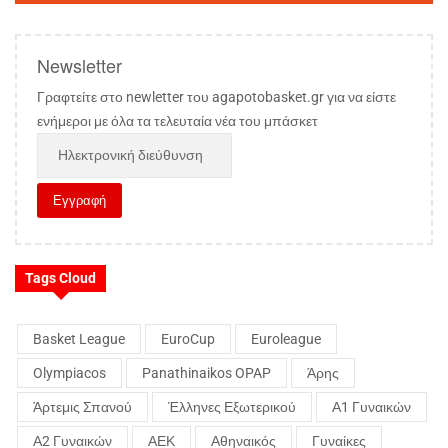
Newsletter
Γραφτείτε στο newletter του agapotobasket.gr για να είστε
ενήμεροι με όλα τα τελευταία νέα του μπάσκετ
Tags Cloud
Basket League
EuroCup
Euroleague
Olympiacos
Panathinaikos OPAP
Άρης
Άρτεμις Σπανού
Έλληνες Εξωτερικού
Α1 Γυναικών
Α2 Γυναικών
ΑΕΚ
Αθηναικός
Γυναίκες