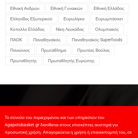
Εθνική Ανδρών
Εθνική Γυναικών
Εθνική Ελλάδος
Ελληνίδες Εξωτερικού
Ευρωλίγκα
Ευρωμπάσκετ
Κύπελλο Ελλάδας
Νίκη Λευκάδας
Ολυμπιακός
ΠΑΟΚ
Παναθηναϊκός
Παναθηναϊκός Superfoods
Πανιώνιος
Πρωτάθλημα
Πρωτέας Βούλας
Πρωταθλητής
Πρωταθλητής Ευρώπης
Το σύνολο του περιεχομένου και των υπηρεσιών του
Agapotobasket.gr διατίθεται στους επισκέπτες αυστηρά για
προσωπική χρήση. Απαγορεύεται η χρήση ή επανεκπομπή του, σε