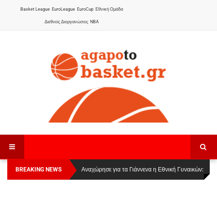
Basket League
EuroLeague
EuroCup
Εθνική Ομάδα
Διεθνείς Διοργανώσεις
NBA
BREAKING NEWS
Οι Πάνθηρες Καβάλας στην Women Basketball
Αναχώρησε για τα Γιάννενα η Εθνική Γυναικών
:
League 1