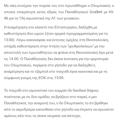
Με νίκη συνέχισε την πορεία του στο πρωτάθλημα ο Ολυμπιακός ο
οποίος επικράτησε εκτός έδρας του Παναθλητικού Goalbet με 65-
46 για τη 15η αγωνιστική της Α1 των γυναικών.
Η αναμέτρηση στο κλειστό του Επταπυργίου, διεξήχθη με
καθυστέρηση δύο ωρών (ήταν αρχικά προγραμματισμένη για τη
13:00). Λόγω κακοκαιρίας και έντονης ομίχλης στη Θεσσαλονίκη,
υπήρξε καθυστέρηση στην πτήση των "ερυθρολεύκων" με την
αποστολή των πρωταθλητών να φτάνει στη Θεσσαλονίκη λίγο μετά
τις 14.00. Ο Παναθλητικός δεν έκανε ένσταση για την αργοπορία
του Ολυμπιακού, περίμενε στο γήπεδο για να διεξαχθεί η
αναμέτρηση και το τζάμπολ στο παιχνίδι έγινε κανονικά και με τη
σύμφωνη γνώμη της ΕΟΚ στις 15:00.
Το παιχνίδι στο αγωνιστικό του κομμάτι δε διεκδικεί δάφνες
ποιότητας με τις δυο ομάδες να βγάζουν στο παρκέ, ο μεν
Παναθλητικός την αναμονή του, ο δε Ολυμπιακός το ότι βρέθηκε
από το αεροδρόμιο κατευθείαν στο γήπεδο και έπρεπε να αγωνιστεί
αμέσως κάτι που τις έκανε νευρικές και άστοχες.