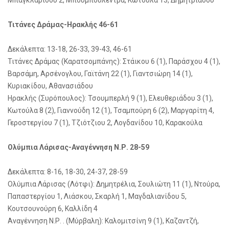
Μπαγκλαρίδου 2, Μπουμπουλέντρα, Κωτούλα 13, Δημητριάδου
Τιτάνες Δράμας-Ηρακλής 46-61
Δεκάλεπτα: 13-18, 26-33, 39-43, 46-61
Τιτάνες Δράμας (Καρατσομπάνης): Στάικου 6 (1), Παράσχου 4 (1),
Βαρσάμη, Αρσένογλου, Γαϊτάνη 22 (1), Γιαντσιώρη 14 (1),
Κυριακίδου, Αθανασιάδου
Ηρακλής (Συρόπουλος): Τσουμπερλή 9 (1), Ελευθεριάδου 3 (1),
Κωτούλα 8 (2), Γιαννούδη 12 (1), Τσαμπούρη 6 (2), Μαργαρίτη 4,
Γεροστεργίου 7 (1), Τζιότζιου 2, Λογδανίδου 10, Καρακούλα
Ολύμπια Λάρισας-Αναγέννηση Ν.Ρ. 28-59
Δεκάλεπτα: 8-16, 18-30, 24-37, 28-59
Ολύμπια Λάρισας (Λότφι): Δημητρέλια, Σουλιώτη 11 (1), Ντούρα,
Παπαστεργίου 1, Λιάσκου, Σκαρλή 1, Μαγδαλιανίδου 5,
Κουτσουνούρη 6, Καλλίδη 4
Αναγέννηση Ν.Ρ. . (Μύρβαλη): Καλομιτσίνη 9 (1), Καζαντζή,