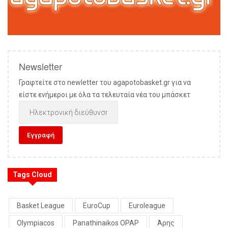
Newsletter
Γραφτείτε στο newletter του agapotobasket.gr για να
είστε ενήμεροι με όλα τα τελευταία νέα του μπάσκετ
Tags Cloud
Basket League
EuroCup
Euroleague
Olympiacos
Panathinaikos OPAP
Άρης