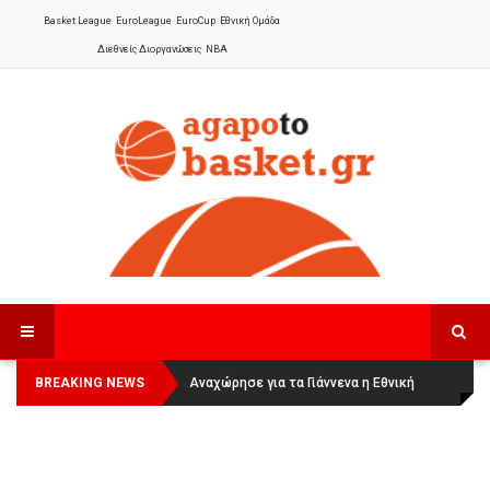
Basket League
EuroLeague
EuroCup
Εθνική Ομάδα
Διεθνείς Διοργανώσεις
NBA
BREAKING NEWS
Οι Πάνθηρες Καβάλας στην Women
Αναχώρησε για τα Γιάννενα η Εθνική
Basketball League 1
Γυναικών
: