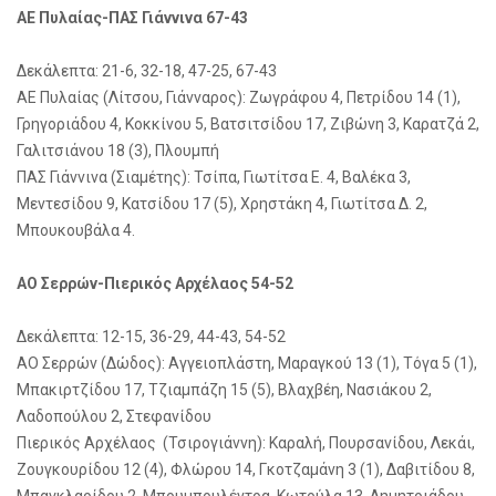
ΑΕ Πυλαίας-ΠΑΣ Γιάννινα 67-43
Δεκάλεπτα: 21-6, 32-18, 47-25, 67-43
ΑΕ Πυλαίας (Λίτσου, Γιάνναρος): Ζωγράφου 4, Πετρίδου 14 (1),
Γρηγοριάδου 4, Κοκκίνου 5, Βατσιτσίδου 17, Ζιβώνη 3, Καρατζά 2,
Γαλιτσιάνου 18 (3), Πλουμπή
ΠΑΣ Γιάννινα (Σιαμέτης): Τσίπα, Γιωτίτσα Ε. 4, Βαλέκα 3,
Μεντεσίδου 9, Κατσίδου 17 (5), Χρηστάκη 4, Γιωτίτσα Δ. 2,
Μπουκουβάλα 4.
ΑΟ Σερρών-Πιερικός Αρχέλαος 54-52
Δεκάλεπτα: 12-15, 36-29, 44-43, 54-52
ΑΟ Σερρών (Δώδος): Αγγειοπλάστη, Μαραγκού 13 (1), Τόγα 5 (1),
Μπακιρτζίδου 17, Τζιαμπάζη 15 (5), Βλαχβέη, Νασιάκου 2,
Λαδοπούλου 2, Στεφανίδου
Πιερικός Αρχέλαος (Τσιρογιάννη): Καραλή, Πουρσανίδου, Λεκάι,
Ζουγκουρίδου 12 (4), Φλώρου 14, Γκοτζαμάνη 3 (1), Δαβιτίδου 8,