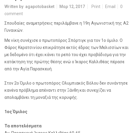
Written by
agapotobasket
Μαρ 12, 2017
Print
Email
0
comment
Σπουδαίες αναμετρήσεις περιλάμβανε η 19η Αγωνιστική της Α2
Γυναικών.
Με νίκη συνέχισε ο πρωτοπόρος Σπόρτιγκ για τον 1ο όμιλο. Ο
Φάρος Κερατσινίου επικράτησε εκτός έδρας των Μελισσίων και
με δεδομένο ότι έχει κάνει το ρεπό του έχει προβάδισμα για την
κατάκτηση της πρώτης θέσης ενώ ο Ίκαρος Καλλιθέας πέρασε
από την Αγία Παρασκευή.
Στον 2ο Όμιλο ο πρωτοπόρος Ολυμπιακός Βόλου δεν συνάντησε
κανένα πρόβλημα απέναντι στην Ξάνθη και συνεχίζει να
απολαμβάνει τη μοναξιά της κορυφής.
1ος Όμιλος
Τα αποτελέσματα