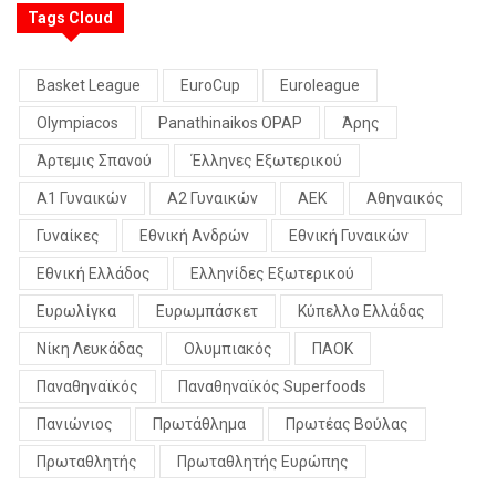
Tags Cloud
Basket League
EuroCup
Euroleague
Olympiacos
Panathinaikos OPAP
Άρης
Άρτεμις Σπανού
Έλληνες Εξωτερικού
Α1 Γυναικών
Α2 Γυναικών
ΑΕΚ
Αθηναικός
Γυναίκες
Εθνική Ανδρών
Εθνική Γυναικών
Εθνική Ελλάδος
Ελληνίδες Εξωτερικού
Ευρωλίγκα
Ευρωμπάσκετ
Κύπελλο Ελλάδας
Νίκη Λευκάδας
Ολυμπιακός
ΠΑΟΚ
Παναθηναϊκός
Παναθηναϊκός Superfoods
Πανιώνιος
Πρωτάθλημα
Πρωτέας Βούλας
Πρωταθλητής
Πρωταθλητής Ευρώπης