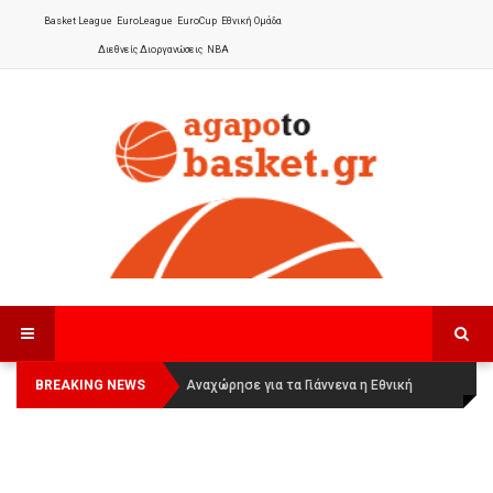
Basket League
EuroLeague
EuroCup
Εθνική Ομάδα
Διεθνείς Διοργανώσεις
NBA
BREAKING NEWS
Οι Πάνθηρες Καβάλας στην Women
Αναχώρησε για τα Γιάννενα η Εθνική
Basketball League 1
Γυναικών
: