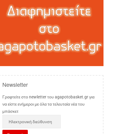
Newsletter
Γραφτείτε στο newletter του agapotobasket.gr για
να είστε ενήμεροι με όλα τα τελευταία νέα του
μπάσκετ