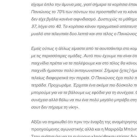
είχαμε όπλο την άμυνα μας, γιατί σήμερα τα κορίτσια έπα
Πανιώνιος το 70% των πόντων του προσπαθεί να το κάνει
δεν είχε βγάλει κανένα αιφνιδιασμό. Δυστυχώς το μάθημα π
37, λήγει στο 40. Τα κορίτσια κάναν πραγματικά απίστευ
μυαλό στα τελευταία δυο λεπτά και στο τέλος ο Πανιώνιος
Εμείς ούτως η άλλως είμαστε από τα αουτσάιντερ στο κομ
με τις περισσότερες ομάδες. Αυτό που έχουμε πει είναι ό
παιχνίδια πρέπει να τα παλέψουμε και στο τέλος θα κάνου
παιχνίδι ήμασταν πολύ ανταγωνιστικοί. Σήμερα (χτες) ή
τελείως διαφορετικά την πορεία. Ο Πανιώνιος έχει πολύ π
τετράδα. Προχωράμε. Έρχεται ένα ακόμα πιο δύσκολο παιχ
μπορούμε για να τα βάλουμε ως εφόδια για τη συνέχεια.
συνέχεια αλλά θέλω να πω ένα πολύ μεγάλο μπράβο στην ομ
σουτ δεν πήραμε τη νίκη
».
Αξίζει να σημειωθεί ότι πριν την έναρξη της αναμέτρησ
προηγούμενης αγωνιστικής αλλά και η Μαριρόζα Μπόνη 
Στην ανάπαυλα για το ημίχρονο κληρώθηκαν επίσης δ