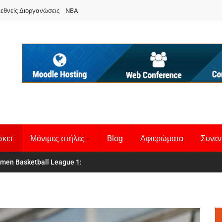
ιεθνείς Διοργανώσεις
NBA
σκετ
Μόνιμες στήλες
Blog
Αφιερώματα
Συνεν
 Basketball League 1
θνική Γυναικών
: