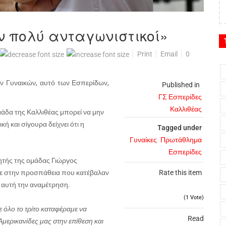
 πολύ ανταγωνιστικοί»
Print
Email
0
ν Γυναικών, αυτό των Εσπερίδων,
Published in
ΓΣ Εσπερίδες
Καλλιθέας
άδα της Καλλιθέας μπορεί να μην
κή και σίγουρα δείχνει ότι η
Tagged under
Γυναίκες
Πρωτάθλημα
Εσπερίδες
ητής της ομάδας Γιώργος
ε στην προσπάθεια που κατέβαλαν
Rate this item
ό αυτή την αναμέτρηση.
(1 Vote)
 όλο το τρίτο καταφέραμε να
Read
μερικανίδες μας στην επίθεση και