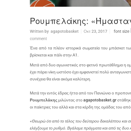
Ρουμπελάκης: «Ήμασταν
Written by
agapotobasket
Οκτ 23, 2017
font size
comment
Ένα από τα πλέον ιστορικά σωματεία του μπάσκετ τω
βρίσκεται και πάλι στην Α1.
Μετά από δυο αγωνιστικές στο φετινό πρωτάθλημα η ομ
έχει πάρει νίκη ωστόσο έχει εμφανιστεί πολύ ανταγωνιστι
συνέχεια θα είναι ακόμα καλύτερη.
Μετά την εντός έδρας ήττα από τον Πανιώνιο ο προπον
Ρουμπελάκης
μιλώντας στο
agapotobasket.gr
στάθηκ
οι παίκτριες του αλλά και στα κέρδη της ομάδας του απ
«
Θεωρώ ότι από το τέλος του δεύτερου δεκαλέπτου και σε
ελέγξουμε το ρυθμό. Βγάλαμε πράγματα και από τις δυο Α