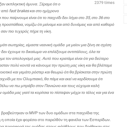
2379 times
ιξαν εκπληκτική άμυνα. Ξέραμε ότι ο
 από fast brakes και στο ημίχρονο
ου παίρνουμε είναι ότι το παιχνίδι δεν λήγει στο 35, στο 36 στο
τη προσπάθεια, νομίζω ότι μείναμε και από δυνάμεις και από καθαρό
 σαν πιο τυχερός πήρε τη νίκη.
μάτι σωτηρίας, είμαστε νεανική ομάδα με μείον μια ξένη σε σχέση
τι δεν έχουμε το δικαίωμα να επιλέξουμε αντιπάλους, όλα τα
με τον απολογισμό μας. Αυτό που κρατάμε είναι ότι για δεύτερο
μασταν πολύ κοντά να κάνουμε την πρώτη μας νίκη και θα βλέπαμε
οιοτικό και γεμάτο ρόστερ και θεωρώ ότι θα βρίσκεται στην πρώτη
νίδι με τον Ολυμπιακό, θα πάμε και εκεί να κερδίσουμε ότι
 Θέλω να πω μπράβο στον Πανιώνιο και τους εύχομαι καλή
άδα μας γιατί τα κορίτσια το πίστεψαν μέχρι το τέλος και για ένα
ης βραβεύτηκαν οι MVP των δυο ομάδων στα παιχνίδια της
η οποία έχει φορέσει στο παρελθόν τη φανέλα των Εσπερίδων.
ώρα προσφορά της ομάδας στους φιλάθλους που βρέθηκαν στις