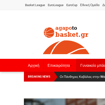
Basket League
EuroLeague
EuroCup
Εθνική Ομάδα
Δ
Αρχική
Επικαιρότητα
Γυναικείο μπά
Οι Πάνθηρες Καβάλας στην Women
Αναχώρησε για τα Γιάννενα η Ε
BREAKING NEWS