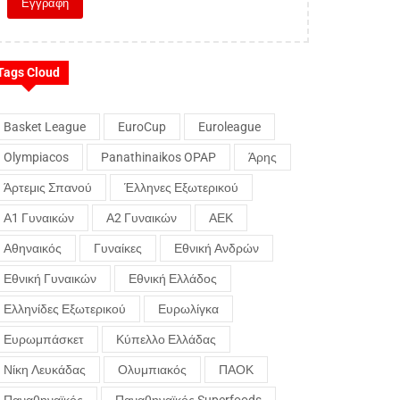
Tags Cloud
Basket League
EuroCup
Euroleague
Olympiacos
Panathinaikos OPAP
Άρης
Άρτεμις Σπανού
Έλληνες Εξωτερικού
Α1 Γυναικών
Α2 Γυναικών
ΑΕΚ
Αθηναικός
Γυναίκες
Εθνική Ανδρών
Εθνική Γυναικών
Εθνική Ελλάδος
Ελληνίδες Εξωτερικού
Ευρωλίγκα
Ευρωμπάσκετ
Κύπελλο Ελλάδας
Νίκη Λευκάδας
Ολυμπιακός
ΠΑΟΚ