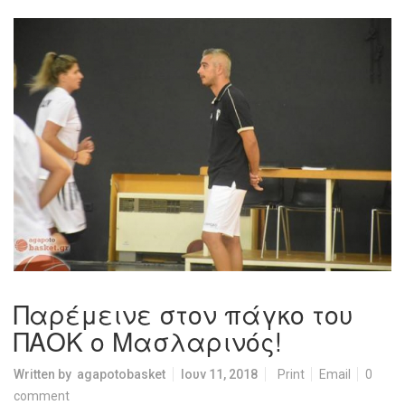
Παρέμεινε στον πάγκο του
ΠΑΟΚ ο Μασλαρινός!
Written by
agapotobasket
Ιουν 11, 2018
Print
Email
0
comment