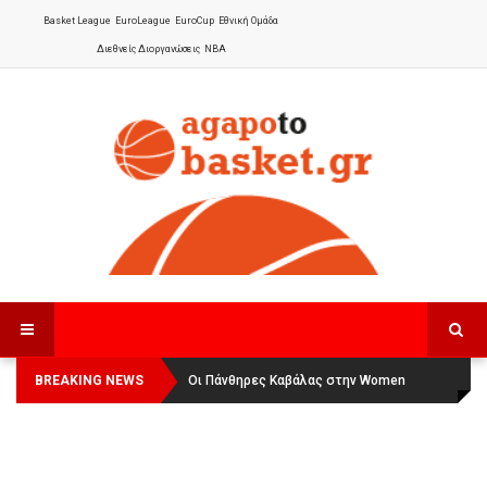
Basket League
EuroLeague
EuroCup
Εθνική Ομάδα
Διεθνείς Διοργανώσεις
NBA
BREAKING NEWS
Οι Πάνθηρες Καβάλας στην Women
Αναχώρησε για τα Γιάννενα η Εθνική
Basketball League 1
Γυναικών
: