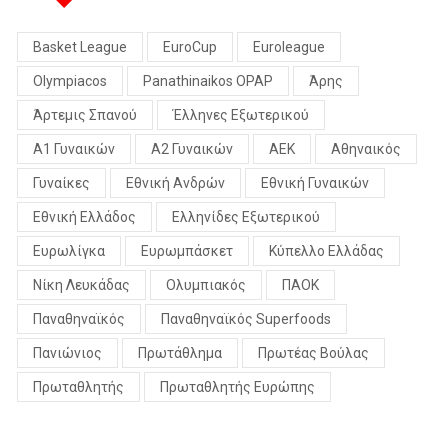
Basket League
EuroCup
Euroleague
Olympiacos
Panathinaikos OPAP
Άρης
Άρτεμις Σπανού
Έλληνες Εξωτερικού
Α1 Γυναικών
Α2 Γυναικών
ΑΕΚ
Αθηναικός
Γυναίκες
Εθνική Ανδρών
Εθνική Γυναικών
Εθνική Ελλάδος
Ελληνίδες Εξωτερικού
Ευρωλίγκα
Ευρωμπάσκετ
Κύπελλο Ελλάδας
Νίκη Λευκάδας
Ολυμπιακός
ΠΑΟΚ
Παναθηναϊκός
Παναθηναϊκός Superfoods
Πανιώνιος
Πρωτάθλημα
Πρωτέας Βούλας
Πρωταθλητής
Πρωταθλητής Ευρώπης